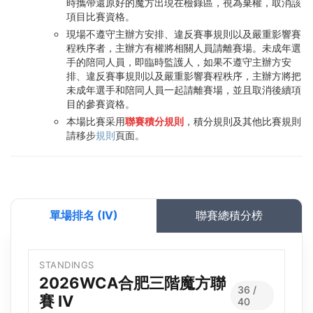
時攜帶還原好的魔方出現在檢錄區，視為棄權，取消該
項目比賽資格。
現場不遵守主辦方安排、違反賽事規則以及嚴重影響賽
程秩序者，主辦方有權將相關人員請離賽場。未成年選
手的陪同人員，即臨時監護人，如果不遵守主辦方安
排、違反賽事規則以及嚴重影響賽程秩序，主辦方將把
未成年選手和陪同人員一起請離賽場，並且取消後續項
目的參賽資格。
本場比賽采用
聯賽積分規則
，積分規則及其他比賽規則
請移步
規則
頁面。
單場排名 (IV)
聯賽總積分榜
STANDINGS
2026WCA合肥三階魔方聯
36 /
賽 IV
40