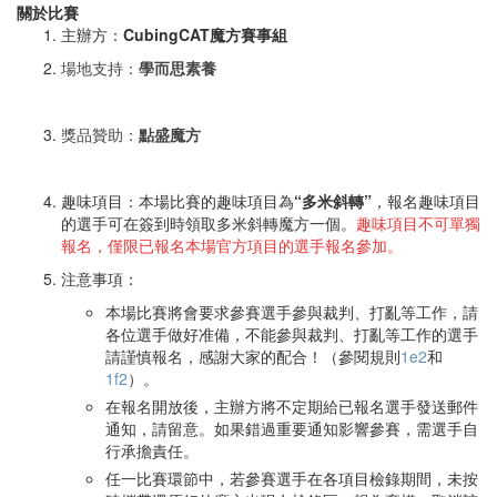
關於比賽
主辦方：
CubingCAT魔方賽事組
場地支持：
學而思素養
獎品贊助：
點盛魔方
趣味項目：本場比賽的趣味項目為
“多米斜轉”
，報名趣味項目
的選手可在簽到時領取多米斜轉魔方一個
。
趣味項目不可單獨
報名，僅限已報名本場官方項目的選手報名參加。
注意事項：
本場比賽將會要求參賽選手參與裁判、打亂等工作，請
各位選手做好准備，不能參與裁判、打亂等工作的選手
請謹慎報名，感謝大家的配合！（參閱規則
1e2
和
1f2
）。
在報名開放後，主辦方將不定期給已報名選手發送郵件
通知，請留意。如果錯過重要通知影響參賽，需選手自
行承擔責任。
任一比賽環節中，若參賽選手在各項目檢錄期間，未按