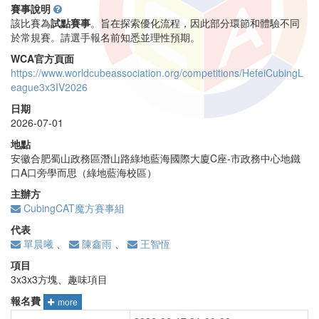
賽事說明
該比賽為
試點賽事
。旨在探索優化流程，因此部分環節和體驗不同
於常規賽。請選手報名前知悉並理性預期。
WCA官方頁面
https://www.worldcubeassociation.org/competitions/HefeiCubingL
eague3x3IV2026
日期
2026-07-01
地點
安徽合肥蜀山政務區潛山路綠地藍海國際大廈C座-市政務中心地鐵
口A口旁學而思（綠地藍海校區）
主辦方
CubingCAT魔方賽事組
代表
單晨曦
、
陳鑫雨
、
王智恆
項目
3x3x3方塊、趣味項目
報名費
more