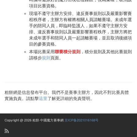
項目比賽資格。
現場不遵守主辦方安排、違反賽事規則以及嚴重影響賽
程秩序者，主辦方有權將相關人員請離賽場。未成年選
手的陪同人員，即臨時監護人，如果不遵守主辦方安
排、違反賽事規則以及嚴重影響賽程秩序，主辦方將把
未成年選手和陪同人員一起請離賽場，並且取消後續項
目的參賽資格。
本場比賽采用
聯賽積分規則
，積分規則及其他比賽規則
請移步
規則
頁面。
粗餅網是信息發布平台。我們不是賽事主辦方，因此不對比賽具體
實施負責。請點擊
這里
了解更詳細的免責聲明。
Copyright @ 2026 粗餅·中國魔方賽事網
京ICP备2021016168号