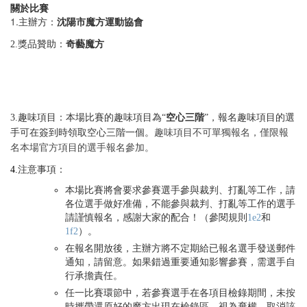
關於比賽
1.
主辦方：
沈陽市魔方運動協會
2.獎品贊助：
奇藝魔方
3.
趣味項目：本場比賽的趣味項目為
“
空心三階
”
，報名趣味項目的選
手可在簽到時領取空心三階一個
。
趣味項目不可單獨報名，僅限報
名本場官方項目的選手報名參加。
4.
注意事項：
本場比賽將會要求參賽選手參與裁判、打亂等工作，請
各位選手做好准備，不能參與裁判、打亂等工作的選手
請謹慎報名，感謝大家的配合！（參閱規則
1e2
和
1f2
）。
在報名開放後，主辦方將不定期給已報名選手發送郵件
通知，請留意。如果錯過重要通知影響參賽，需選手自
行承擔責任。
任一比賽環節中，若參賽選手在各項目檢錄期間，未按
時攜帶還原好的魔方出現在檢錄區，視為棄權，取消該