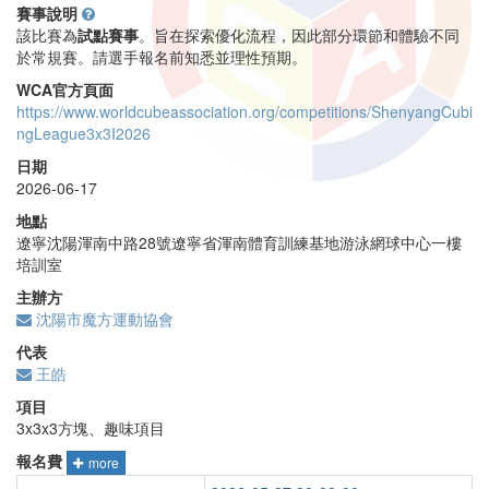
賽事說明
該比賽為
試點賽事
。旨在探索優化流程，因此部分環節和體驗不同
於常規賽。請選手報名前知悉並理性預期。
WCA官方頁面
https://www.worldcubeassociation.org/competitions/ShenyangCubi
ngLeague3x3I2026
日期
2026-06-17
地點
遼寧沈陽渾南中路28號遼寧省渾南體育訓練基地游泳網球中心一樓
培訓室
主辦方
沈陽市魔方運動協會
代表
王皓
項目
3x3x3方塊、趣味項目
報名費
more