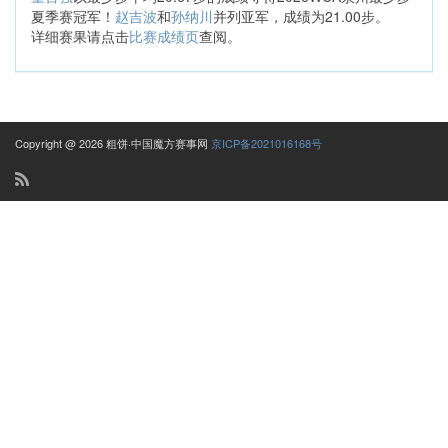
夏季赛冠军！
赵吉波
和
孙纳川
并列亚军，成绩为21.00步。
详细赛果请点击
比赛成绩页
查阅。
Copyright @ 2026 粗饼·中国魔方赛事网
京ICP备2021016168号