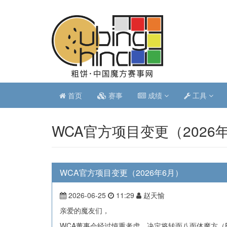
首页
赛事
成绩
工具
WCA官方项目变更（2026
WCA官方项目变更（2026年6月）
2026-06-25
11:29
赵天愉
亲爱的魔友们，
WCA董事会经过慎重考虑，决定将转面八面体魔方（FT