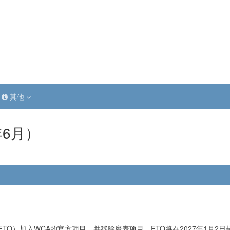
其他
年6月）
O）加入WCA的官方项目，并移除魔表项目。FTO将在2027年1月2日起