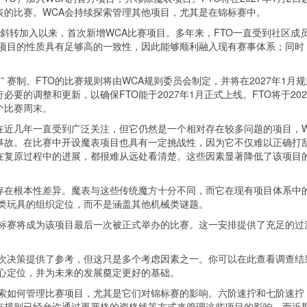
表的比赛。WCA会持续探索管理其他项目，
尤其是在锦标赛中。
添加斜转加入以来，首次新增WCA比赛项目。多年来，FTO一直受到社区
可项目的性质具有足够高的一致性，因此能够顺利融入现有赛事体系；同
” 赛制。FTO的比赛规则将由WCA规则委员会制定，并将在2027年1
必要的调整和更新，以确保FTO能于2027年1月正式上线。FTO将于20
个比赛周末。
近几年一直受到广泛关注，但它仍然是一个相对存在较多问题的项目，W
事故。在比赛中开设魔表项目也具有一定挑战性，因为它不仅难以正确打
在复原过程中的进展，都很难从远处看清楚。这些因素显著降低了该项目
存在根本性差异。魔表与这些传统魔方十分不同，而它在现有项目体系中
题类玩具的组织定位，而不是涵盖其他机械类谜题。
世界锦标赛将成为该项目最后一次被正式举办的比赛。这一安排提供了充足的
本次决策提供了参考，但这只是多个考虑因素之一。你可以在此查看调查结
核心定位，并为未来的发展奠定更好的基础。
探索如何管理比赛项目，尤其是它们对锦标赛的影响。六阶速拧和七阶速拧
有规则已经允许通过更严格的资格线等方式来管理这些项目的影响。而近期