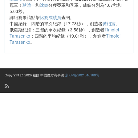
冠軍！
耿暄一
和
沈懿
分獲亞軍和季軍，成績分別為4.67秒和
5.03秒。
詳細賽果請點擊
比賽成績頁
查閱。
中國紀錄：四階的單次紀錄（17.78秒），創造者
黃楷宸
。
俄羅斯紀錄：三階的單次紀錄（3.58秒），創造者
Timofei
Tarasenko
；四階的平均紀錄（19.61秒），創造者
Timofei
Tarasenko
。
Copyright @ 2026 粗餅·中國魔方賽事網
京ICP备2021016168号