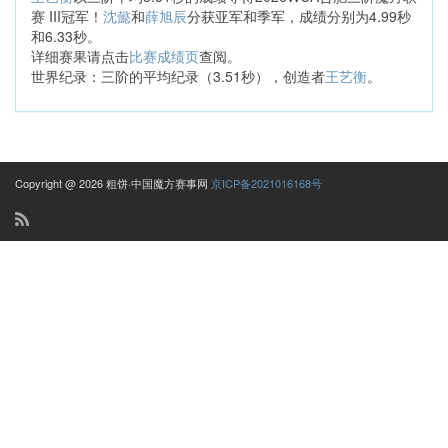
赛 III冠军！
沈懿
和
薛旭辰
分获亚军和季军，成绩分别为4.99秒
和6.33秒。
详细赛果请点击
比赛成绩页
查阅。
世界纪录：三阶的平均纪录（3.51秒），创造者
王艺衡
。
Copyright @ 2026 粗饼·中国魔方赛事网
京ICP备2021016168号