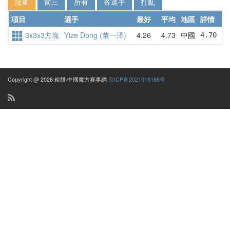
冠軍
前三
所有
各選手
打亂
項目
選手
最好
平均
地區
詳情
3x3x3方塊
Yize Dong (董一泽)
4.26
4.73
中國
4.70   
Copyright @ 2026 粗餅·中國魔方賽事網
京ICP备2021016168号