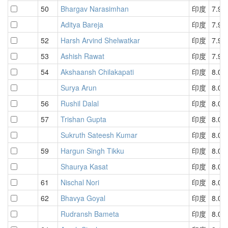
50
Bhargav Narasimhan
印度
7.91
Aditya Bareja
印度
7.91
52
Harsh Arvind Shelwatkar
印度
7.94
53
Ashish Rawat
印度
7.98
54
Akshaansh Chilakapati
印度
8.00
Surya Arun
印度
8.00
56
Rushil Dalal
印度
8.04
57
Trishan Gupta
印度
8.06
Sukruth Sateesh Kumar
印度
8.06
59
Hargun Singh Tikku
印度
8.07
Shaurya Kasat
印度
8.07
61
Nischal Nori
印度
8.08
62
Bhavya Goyal
印度
8.09
Rudransh Bameta
印度
8.09