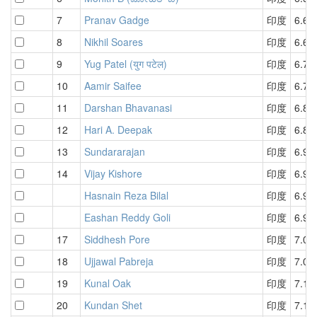
7
Pranav Gadge
印度
6.61
8
Nikhil Soares
印度
6.63
9
Yug Patel (युग पटेल)
印度
6.72
10
Aamir Saifee
印度
6.77
11
Darshan Bhavanasi
印度
6.85
12
Hari A. Deepak
印度
6.89
13
Sundararajan
印度
6.90
14
Vijay Kishore
印度
6.92
Hasnain Reza Bilal
印度
6.92
Eashan Reddy Goli
印度
6.92
17
Siddhesh Pore
印度
7.01
18
Ujjawal Pabreja
印度
7.08
19
Kunal Oak
印度
7.11
20
Kundan Shet
印度
7.14