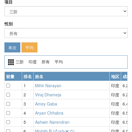
项目
性别
单次
平均
三阶 印度 所有 平均
较量
排名
姓名
地区
成绩
1
Mihir Narayan
印度
6.23
2
Viraj Dhameja
印度
6.29
3
Amey Gaba
印度
6.40
4
Aryan Chhabra
印度
6.53
5
Ashwin Narendran
印度
6.54
6
Mohith B (ಮೋಹಿತ್ ಬಿ)
印度
6.57