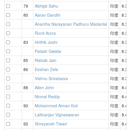
79
Abhijat Sahu
印度
8.32
80
Aarav Gandhi
印度
8.33
Anantha Narayanan Padhuru Madanlal
印度
8.33
Ronit Arora
印度
8.33
83
Hrithik Joshi
印度
8.35
Palash Gwalia
印度
8.35
85
Rishab Jain
印度
8.37
86
Eeshan Zele
印度
8.38
Vishnu Srivatsava
印度
8.38
88
Allen John
印度
8.40
Nirmal Reddy
印度
8.40
90
Mohammed Aiman Koli
印度
8.44
Lalitranjan Vigneswaran
印度
8.44
92
Shreyansh Tiwari
印度
8.46