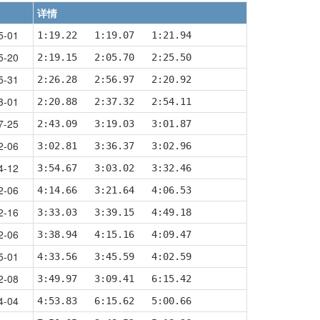
详情
5-01
1:19.22   1:19.07   1:21.94
5-20
2:19.15   2:05.70   2:25.50
5-31
2:26.28   2:56.97   2:20.92
3-01
2:20.88   2:37.32   2:54.11
7-25
2:43.09   3:19.03   3:01.87
2-06
3:02.81   3:36.37   3:02.96
4-12
3:54.67   3:03.02   3:32.46
2-06
4:14.66   3:21.64   4:06.53
2-16
3:33.03   3:39.15   4:49.18
2-06
3:38.94   4:15.16   4:09.47
5-01
4:33.56   3:45.59   4:02.59
2-08
3:49.97   3:09.41   6:15.42
4-04
4:53.83   6:15.62   5:00.66