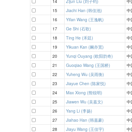
14
Zijun Liu (刘子钧)
中
15
Jiachi Han (韩佳池)
中
16
Yifan Wang (王逸帆)
中
17
Ge Shi (石歌)
中
18
Ting He (禾廷)
中
19
Yikuan Kan (阚亦宽)
中
20
Yunqi Ouyang (欧阳韵奇)
中
21
Guoqiao Wang (王国桥)
中
22
Yuheng Wu (吴雨衡)
中
23
Jiayue Chen (陈家悦)
中
24
Max Xiong (熊锐明)
中
25
Jiawen Wu (吴嘉文)
中
26
Yang Li (李扬)
中
27
Jiahao Han (韩嘉豪)
中
28
Jiayu Wang (王佳宇)
中