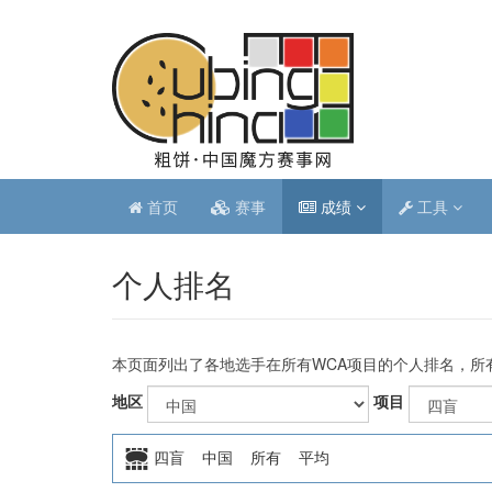
首页
赛事
成绩
工具
个人排名
本页面列出了各地选手在所有WCA项目的个人排名，所
地区
项目
四盲 中国 所有 平均