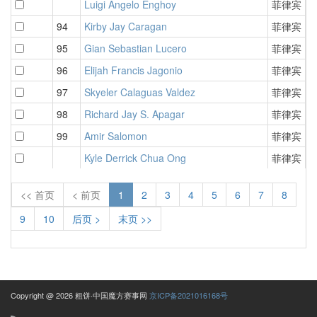
Luigi Angelo Enghoy
菲律宾
5
94
Kirby Jay Caragan
菲律宾
5
95
Gian Sebastian Lucero
菲律宾
5
96
Elijah Francis Jagonio
菲律宾
5
97
Skyeler Calaguas Valdez
菲律宾
5
98
Richard Jay S. Apagar
菲律宾
5
99
Amir Salomon
菲律宾
5
Kyle Derrick Chua Ong
菲律宾
5
<< 首页
< 前页
1
2
3
4
5
6
7
8
9
10
后页 >
末页 >>
Copyright @ 2026 粗饼·中国魔方赛事网
京ICP备2021016168号