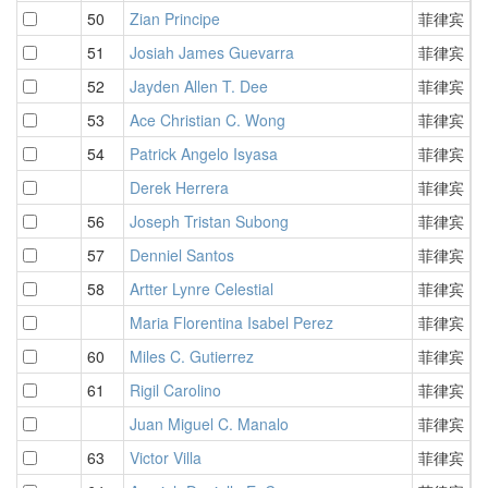
50
Zian Principe
菲律宾
4
51
Josiah James Guevarra
菲律宾
4
52
Jayden Allen T. Dee
菲律宾
4
53
Ace Christian C. Wong
菲律宾
4
54
Patrick Angelo Isyasa
菲律宾
4
Derek Herrera
菲律宾
4
56
Joseph Tristan Subong
菲律宾
4
57
Denniel Santos
菲律宾
4
58
Artter Lynre Celestial
菲律宾
4
Maria Florentina Isabel Perez
菲律宾
4
60
Miles C. Gutierrez
菲律宾
4
61
Rigil Carolino
菲律宾
4
Juan Miguel C. Manalo
菲律宾
4
63
Victor Villa
菲律宾
4