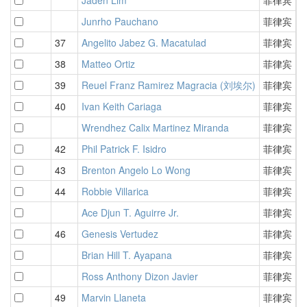
Junrho Pauchano
菲律宾
3
37
Angelito Jabez G. Macatulad
菲律宾
3
38
Matteo Ortiz
菲律宾
3
39
Reuel Franz Ramirez Magracia (刘埃尔)
菲律宾
3
40
Ivan Keith Cariaga
菲律宾
3
Wrendhez Calix Martinez Miranda
菲律宾
3
42
Phil Patrick F. Isidro
菲律宾
3
43
Brenton Angelo Lo Wong
菲律宾
4
44
Robbie Villarica
菲律宾
4
Ace Djun T. Aguirre Jr.
菲律宾
4
46
Genesis Vertudez
菲律宾
4
Brian Hill T. Ayapana
菲律宾
4
Ross Anthony Dizon Javier
菲律宾
4
49
Marvin Llaneta
菲律宾
4