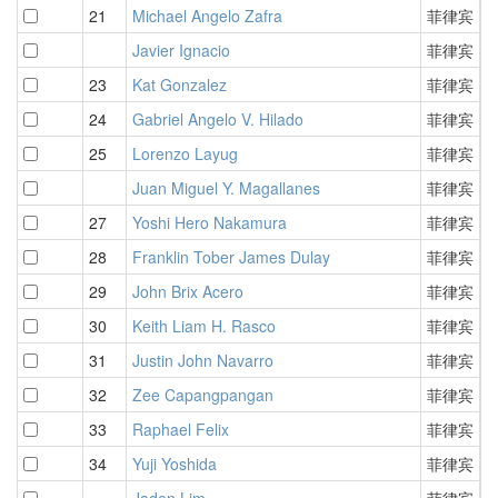
21
Michael Angelo Zafra
菲律宾
3
Javier Ignacio
菲律宾
3
23
Kat Gonzalez
菲律宾
3
24
Gabriel Angelo V. Hilado
菲律宾
3
25
Lorenzo Layug
菲律宾
3
Juan Miguel Y. Magallanes
菲律宾
3
27
Yoshi Hero Nakamura
菲律宾
3
28
Franklin Tober James Dulay
菲律宾
3
29
John Brix Acero
菲律宾
3
30
Keith Liam H. Rasco
菲律宾
3
31
Justin John Navarro
菲律宾
3
32
Zee Capangpangan
菲律宾
3
33
Raphael Felix
菲律宾
3
34
Yuji Yoshida
菲律宾
3
Jaden Lim
菲律宾
3