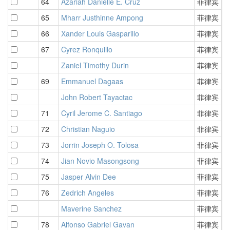
64
Azariah Danielle E. Cruz
菲律宾
4
65
Mharr Justhinne Ampong
菲律宾
4
66
Xander Louis Gasparillo
菲律宾
4
67
Cyrez Ronquillo
菲律宾
4
Zaniel Timothy Durin
菲律宾
4
69
Emmanuel Dagaas
菲律宾
4
John Robert Tayactac
菲律宾
4
71
Cyril Jerome C. Santiago
菲律宾
4
72
Christian Naguio
菲律宾
4
73
Jorrin Joseph O. Tolosa
菲律宾
4
74
Jian Novio Masongsong
菲律宾
4
75
Jasper Alvin Dee
菲律宾
4
76
Zedrich Angeles
菲律宾
4
Maverine Sanchez
菲律宾
4
78
Alfonso Gabriel Gavan
菲律宾
4