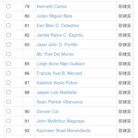
79
Kenneth Carlos
菲律宾
4
80
Julian Miguel Bata
菲律宾
4
81
Earl Bien D. Celestino
菲律宾
4
82
Jamila Raine C. Espiritu
菲律宾
4
83
Jasel John D. Portillo
菲律宾
4
Mc Yhel Del Monte
菲律宾
4
85
Leigh Anne Nijel Guibani
菲律宾
4
86
Francis Yuel B. Merced
菲律宾
4
87
Kaidrich Keolo Pobre
菲律宾
4
88
Jasper Lee Marbella
菲律宾
4
Sean Patrick Villanueva
菲律宾
4
90
Denver Cal
菲律宾
4
91
John McArthur Magnaye
菲律宾
5
92
Kazmeer Shad Morandante
菲律宾
5