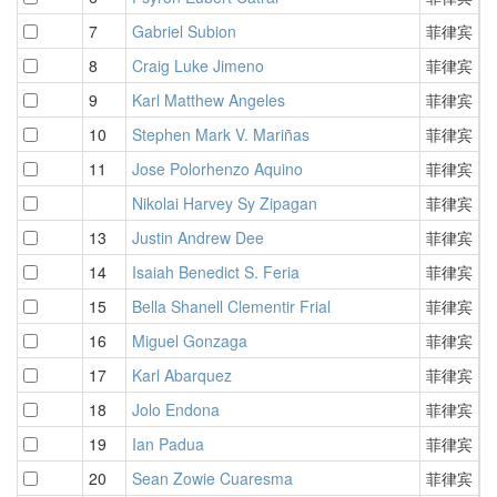
7
Gabriel Subion
菲律宾
2
8
Craig Luke Jimeno
菲律宾
2
9
Karl Matthew Angeles
菲律宾
2
10
Stephen Mark V. Mariñas
菲律宾
2
11
Jose Polorhenzo Aquino
菲律宾
2
Nikolai Harvey Sy Zipagan
菲律宾
2
13
Justin Andrew Dee
菲律宾
2
14
Isaiah Benedict S. Feria
菲律宾
2
15
Bella Shanell Clementir Frial
菲律宾
2
16
Miguel Gonzaga
菲律宾
3
17
Karl Abarquez
菲律宾
3
18
Jolo Endona
菲律宾
3
19
Ian Padua
菲律宾
3
20
Sean Zowie Cuaresma
菲律宾
3