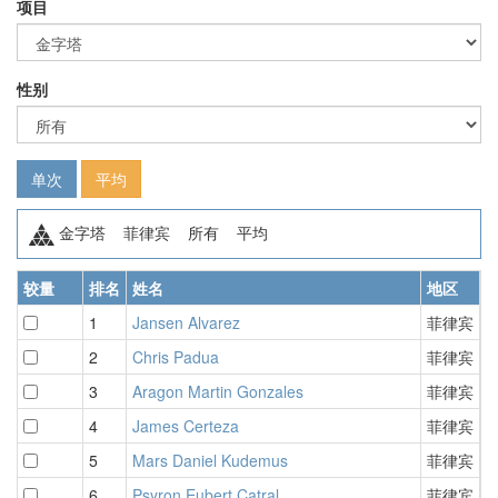
项目
性别
单次
平均
金字塔 菲律宾 所有 平均
较量
排名
姓名
地区
1
Jansen Alvarez
菲律宾
1
2
Chris Padua
菲律宾
1
3
Aragon Martin Gonzales
菲律宾
2
4
James Certeza
菲律宾
2
5
Mars Daniel Kudemus
菲律宾
2
6
Psyron Eubert Catral
菲律宾
2