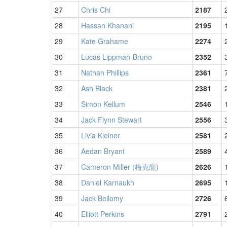
27
Chris Chi
2187
28
Hassan Khanani
2195
29
Kate Grahame
2274
30
Lucas Lippman-Bruno
2352
31
Nathan Phillips
2361
32
Ash Black
2381
33
Simon Kellum
2546
34
Jack Flynn Stewart
2556
35
Livia Kleiner
2581
36
Aedan Bryant
2589
37
Cameron Miller (梅克龍)
2626
38
Daniel Karnaukh
2695
39
Jack Bellomy
2726
40
Elliott Perkins
2791