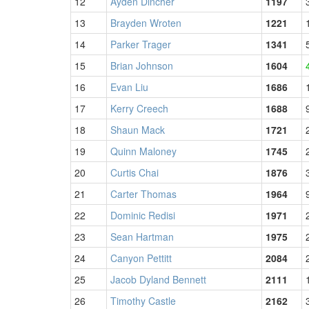
12
Ayden Dincher
1197
13
Brayden Wroten
1221
14
Parker Trager
1341
15
Brian Johnson
1604
16
Evan Liu
1686
17
Kerry Creech
1688
18
Shaun Mack
1721
19
Quinn Maloney
1745
20
Curtis Chai
1876
21
Carter Thomas
1964
22
Dominic Redisi
1971
23
Sean Hartman
1975
24
Canyon Pettitt
2084
25
Jacob Dyland Bennett
2111
26
Timothy Castle
2162