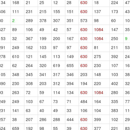
134
168
21
25
12
28
630
18
224
47
406
111
231
215
155
151
630
137
173
43
80
2
289
378
307
351
573
98
60
10
427
89
106
49
42
57
630
1084
147
35
153
32
367
199
200
167
630
1084
250
9
291
249
162
103
97
97
630
81
211
53
278
610
121
145
113
149
630
275
392
24
82
62
264
320
619
655
630
230
107
16
105
348
345
341
317
346
203
148
103
38
390
230
308
203
312
394
194
220
402
32
93
263
72
59
114
134
630
1084
280
36
249
249
103
67
73
71
484
164
335
77
231
141
63
40
49
33
106
104
383
11
257
38
207
286
288
444
630
399
102
29
524
659
192
98
55
39
630
377
221
83