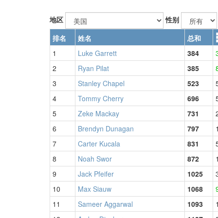
地区
性别
排名
姓名
总和
1
Luke Garrett
384
2
Ryan Pilat
385
3
Stanley Chapel
523
4
Tommy Cherry
696
5
Zeke Mackay
731
6
Brendyn Dunagan
797
7
Carter Kucala
831
8
Noah Swor
872
9
Jack Pfeifer
1025
10
Max Siauw
1068
11
Sameer Aggarwal
1093