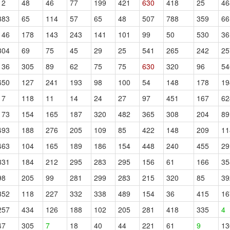
12
48
46
77
199
421
630
418
25
46
383
65
114
57
65
48
507
788
359
66
146
178
143
243
141
101
99
50
530
36
304
69
75
45
29
25
541
265
242
25
136
305
89
62
75
75
630
320
96
54
650
127
241
193
98
100
54
148
178
19
17
118
11
14
24
27
97
451
167
62
173
154
165
187
320
482
365
308
204
89
493
188
276
205
109
85
422
148
209
11
463
104
165
189
186
154
448
240
455
29
331
184
212
295
283
295
156
61
166
35
98
205
99
281
299
283
215
320
85
39
352
118
227
332
338
489
154
36
415
16
257
434
126
188
102
205
281
418
335
4
47
305
7
18
40
44
221
61
9
13