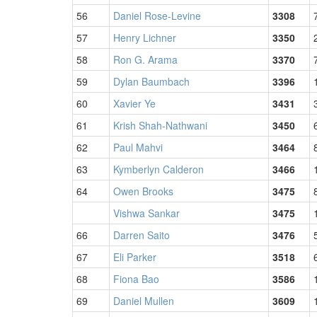
56
Daniel Rose-Levine
3308
57
Henry Lichner
3350
58
Ron G. Arama
3370
59
Dylan Baumbach
3396
60
Xavier Ye
3431
61
Krish Shah-Nathwani
3450
62
Paul Mahvi
3464
63
Kymberlyn Calderon
3466
64
Owen Brooks
3475
Vishwa Sankar
3475
66
Darren Saito
3476
67
Eli Parker
3518
68
Fiona Bao
3586
69
Daniel Mullen
3609