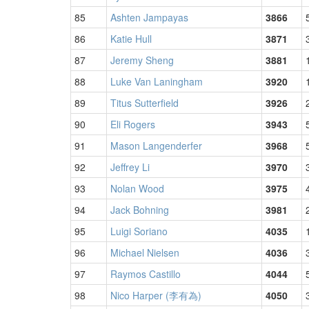
85
Ashten Jampayas
3866
86
Katie Hull
3871
87
Jeremy Sheng
3881
88
Luke Van Laningham
3920
89
Titus Sutterfield
3926
90
Eli Rogers
3943
91
Mason Langenderfer
3968
92
Jeffrey Li
3970
93
Nolan Wood
3975
94
Jack Bohning
3981
95
Luigi Soriano
4035
96
Michael Nielsen
4036
97
Raymos Castillo
4044
98
Nico Harper (李有為)
4050