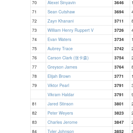
70
Alexei Sinyavin
3646
71
Sean Cutshaw
3694
72
Zayn Khanani
3711
73
William Henry Ruppert V
3726
74
Evan Waters
3734
75
Aubrey Trace
3742
76
Carson Clark (张卡森)
3754
77
Greyson James
3764
78
Elijah Brown
3771
79
Viktor Pearl
3791
Vikram Haldar
3791
81
Jared Stinson
3801
82
Peter Weyers
3823
83
Charles Jerome
3847
84
Tyler Johnson
3852