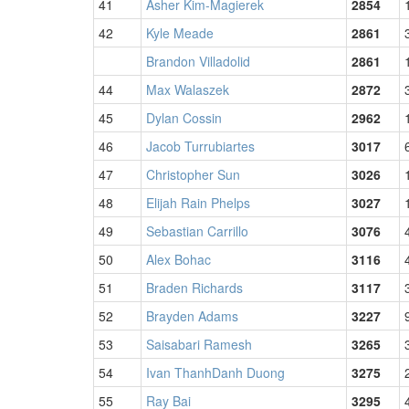
41
Asher Kim-Magierek
2854
42
Kyle Meade
2861
Brandon Villadolid
2861
44
Max Walaszek
2872
45
Dylan Cossin
2962
46
Jacob Turrubiartes
3017
47
Christopher Sun
3026
48
Elijah Rain Phelps
3027
49
Sebastian Carrillo
3076
50
Alex Bohac
3116
51
Braden Richards
3117
52
Brayden Adams
3227
53
Saisabari Ramesh
3265
54
Ivan ThanhDanh Duong
3275
55
Ray Bai
3295