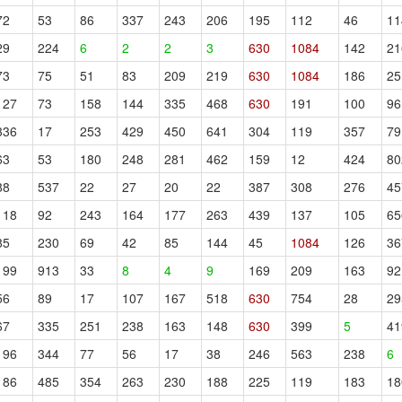
72
53
86
337
243
206
195
112
46
11
29
224
6
2
2
3
630
1084
142
21
73
75
51
83
209
219
630
1084
186
25
127
73
158
144
335
468
630
191
100
96
336
17
253
429
450
641
304
119
357
79
63
53
180
248
281
462
159
12
424
80
88
537
22
27
20
22
387
308
276
45
118
92
243
164
177
263
439
137
105
65
85
230
69
42
85
144
45
1084
126
36
199
913
33
8
4
9
169
209
163
92
56
89
17
107
167
518
630
754
28
29
67
335
251
238
163
148
630
399
5
41
196
344
77
56
17
38
246
563
238
6
186
485
354
263
230
188
225
119
183
18