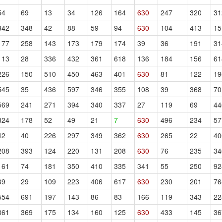
54
69
13
34
126
164
630
247
320
31
342
348
42
88
59
94
630
104
413
15
177
258
143
173
179
174
39
36
191
31
113
28
336
432
361
618
136
184
156
61
226
150
510
450
463
401
630
81
122
19
545
35
436
597
346
355
108
39
368
70
569
241
271
394
340
337
27
119
69
44
324
178
52
49
21
7
630
496
234
57
42
40
226
297
349
362
630
265
22
40
208
393
124
220
131
208
630
76
235
34
161
74
181
350
410
335
341
55
250
92
39
29
109
223
406
617
630
230
201
76
554
691
197
143
86
83
166
119
343
22
361
369
175
134
160
125
630
433
145
36