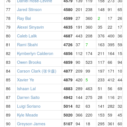
76
Daniel Rose-Levine
4579
139
119
158
273
308
77
Jared Stinson
4580
201
238
148
91
65
78
Ray Bai
4599
27
360
2
17
26
79
Alexei Sinyavin
4635
191
360
35
22
17
80
Caleb Lalik
4687
443
208
376
400
360
81
Rami Sbahi
4726
37
7
163
395
594
82
Kymberlyn Calderon
4856
112
174
211
164
158
83
Owen Brooks
4859
90
523
117
66
94
84
Carson Clark (张卡森)
4877
209
99
197
171
107
85
Xavier Ye
4879
420
5
233
412
444
86
Ishaan Lal
4883
289
463
51
56
69
87
Darren Saito
4942
144
275
28
116
217
88
Luigi Soriano
5014
82
63
141
282
328
89
Kyle Meade
5020
366
220
153
59
45
90
Greyson James
5107
94
18
295
361
601