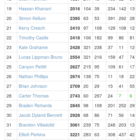
19
Hassan Khanani
2016
104
39
234
142
139
20
Simon Kellum
2395
63
53
391
292
281
21
Kerry Creech
2410
97
108
129
108
125
22
Timothy Castle
2418
106
182
99
86
81
23
Kate Grahame
2428
321
238
37
11
12
24
Lucas Lippman-Bruno
2554
321
216
159
47
74
25
Canyon Pettitt
2627
215
95
109
61
171
26
Nathan Phillips
2674
138
75
11
18
22
27
Brian Johnson
2709
20
29
15
41
55
28
Carter Thomas
2743
60
297
24
7
6
29
Braden Richards
2845
98
108
201
252
299
30
Jacob Dyland Bennett
2928
68
86
71
56
146
31
Brandon Villadolid
3061
239
75
248
203
131
32
Elliott Perkins
3221
283
63
308
437
421