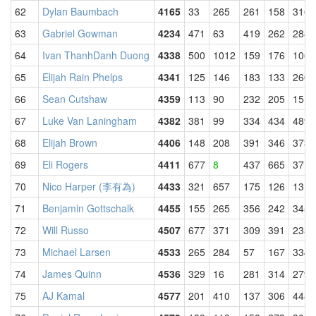
62
Dylan Baumbach
4165
33
265
261
158
316
63
Gabriel Gowman
4234
471
63
419
262
288
64
Ivan ThanhDanh Duong
4338
500
1012
159
176
106
65
Elijah Rain Phelps
4341
125
146
183
133
260
66
Sean Cutshaw
4359
113
90
232
205
151
67
Luke Van Laningham
4382
381
99
334
434
489
68
Elijah Brown
4406
148
208
391
346
373
69
Eli Rogers
4411
677
8
437
665
371
70
Nico Harper (李有為)
4433
321
657
175
126
131
71
Benjamin Gottschalk
4455
155
265
356
242
345
72
Will Russo
4507
677
371
309
391
235
73
Michael Larsen
4533
265
284
57
167
334
74
James Quinn
4536
329
16
281
314
279
75
AJ Kamal
4577
201
410
137
306
448