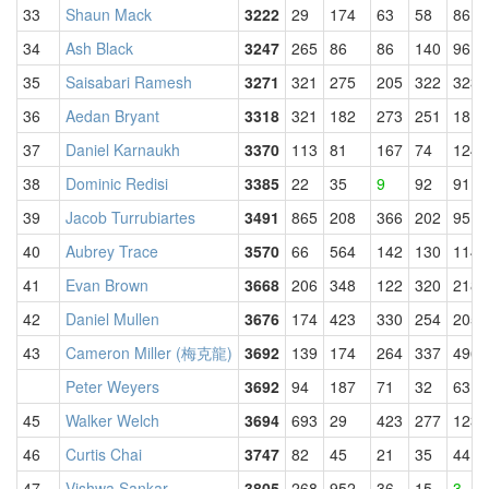
33
Shaun Mack
3222
29
174
63
58
86
34
Ash Black
3247
265
86
86
140
96
35
Saisabari Ramesh
3271
321
275
205
322
323
36
Aedan Bryant
3318
321
182
273
251
181
37
Daniel Karnaukh
3370
113
81
167
74
124
38
Dominic Redisi
3385
22
35
9
92
91
39
Jacob Turrubiartes
3491
865
208
366
202
95
40
Aubrey Trace
3570
66
564
142
130
114
41
Evan Brown
3668
206
348
122
320
218
42
Daniel Mullen
3676
174
423
330
254
205
43
Cameron Miller (梅克龍)
3692
139
174
264
337
496
Peter Weyers
3692
94
187
71
32
63
45
Walker Welch
3694
693
29
423
277
123
46
Curtis Chai
3747
82
45
21
35
44
47
Vishwa Sankar
3805
268
952
36
15
3