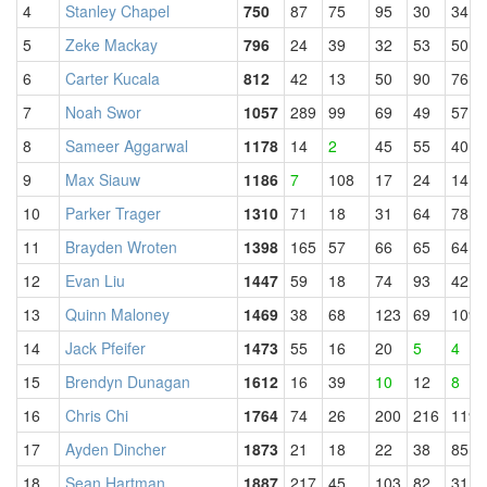
4
Stanley Chapel
750
87
75
95
30
34
5
Zeke Mackay
796
24
39
32
53
50
6
Carter Kucala
812
42
13
50
90
76
7
Noah Swor
1057
289
99
69
49
57
8
Sameer Aggarwal
1178
14
2
45
55
40
9
Max Siauw
1186
7
108
17
24
14
10
Parker Trager
1310
71
18
31
64
78
11
Brayden Wroten
1398
165
57
66
65
64
12
Evan Liu
1447
59
18
74
93
42
13
Quinn Maloney
1469
38
68
123
69
109
14
Jack Pfeifer
1473
55
16
20
5
4
15
Brendyn Dunagan
1612
16
39
10
12
8
16
Chris Chi
1764
74
26
200
216
119
17
Ayden Dincher
1873
21
18
22
38
85
18
Sean Hartman
1887
217
45
103
82
31