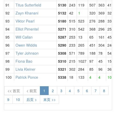
91
Titus Sutterfield
5130
243
119
507
363
417
92
Zayn Khanani
5132
42
1
320
369
327
93
Viktor Pearl
5180
515
523
276
288
335
94
Elliot Pimentel
5271
310
542
368
296
252
95
Will Callan
5287
253
13
65
161
455
96
Owen Widdis
5290
233
265
451
304
246
97
Tyler Johnson
5308
571
789
188
78
54
98
Fiona Bao
5310
215
1027
97
45
15
99
Livia Kleiner
5321
302
284
85
96
36
100
Patrick Ponce
5338
18
133
4
4
10
<< 首页
< 前页
1
2
3
4
5
6
7
8
9
10
后页 >
末页 >>