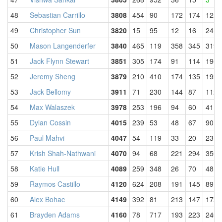
48
Sebastian Carrillo
3808
454
90
172
174
122
49
Christopher Sun
3820
15
95
12
16
24
50
Mason Langenderfer
3840
465
119
358
345
319
51
Jack Flynn Stewart
3851
305
174
91
114
196
52
Jeremy Sheng
3879
210
410
174
135
193
53
Jack Bellomy
3911
71
230
144
87
112
54
Max Walaszek
3978
253
196
94
60
41
55
Dylan Cossin
4015
239
53
48
67
90
56
Paul Mahvi
4047
54
119
33
20
23
57
Krish Shah-Nathwani
4070
94
68
221
294
350
58
Katie Hull
4089
259
348
26
70
48
59
Raymos Castillo
4120
624
208
191
145
89
60
Alex Bohac
4149
392
81
213
147
172
61
Brayden Adams
4160
78
717
193
223
240