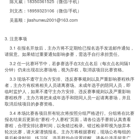
陈芃威：18350361525（微信/手机）
刘文杰：18959323106
（微信/手机）
吴嘉顺：jiashunwu2001@163.com
3. 注意事项
3.1 在报名开放后，主办方将不定期给已报名选手发送邮件通知，
请留意。如果错过重要通知影响参赛，需选手自行承担责任。
3.2 任一比赛环节中，若参赛选手在3次点名后（每次点名间隔1
分钟）仍未出现在比赛场地，视为弃权，取消该项目比赛资格。
3.3 现场不遵守主办方安排、违反赛事规则以及严重影响赛程秩序
者，主办方有权将相关人员请离赛场。未成年选手的陪同人员，即
临时监护人，如果不遵守主办方安排、违反赛事规则以及严重影响
赛程秩序，主办方将把未成年选手和陪同人员一起请离赛场，并且
取消后续项目的参赛资格。
3.4 本场比赛各项目所有轮次将按照分组严格进行。分组将在比赛
报名结束后更新在“赛程-个人赛程”页面，请各位选手赛前认真查看
赛程，合理安排比赛时间，以免错过检录。错过检录即视为放弃本
轮次比赛，请大家谨慎报名。主办方将根据赛程，现场公布每组的
最后检录时间，练习区、选手群均会设置提醒，请各位选手留意广