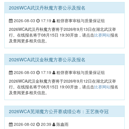
2026WCA武汉丹秋魔方赛公示及报名
2026-08-03
17:19
粗饼赛事审核与质量保证组
2026WCA武汉丹秋魔方赛将于2026年9月13日在湖北武汉举
行。在线报名将于08月15日 19:30开放，请点击
比赛网站
报名
及查阅更多相关信息。
2026WCA武汉金秋魔方赛公示及报名
2026-08-03
17:19
粗饼赛事审核与质量保证组
2026WCA武汉金秋魔方赛将于2026年9月12日在湖北武汉举
行。在线报名将于08月15日 19:00开放，请点击
比赛网站
报名
及查阅更多相关信息。
2026WCA芜湖魔方公开赛成绩公布：王艺衡夺冠
2026-08-02
20:39
陈鑫雨