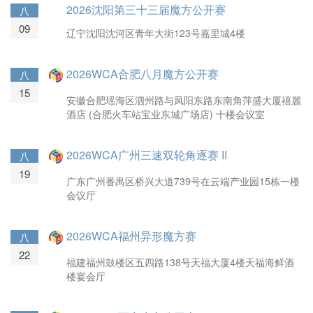
2026沈阳第三十三届魔方公开赛
八
09
辽宁沈阳沈河区青年大街123号嘉里城4楼
2026WCA合肥八月魔方公开赛
八
15
安徽合肥瑶海区泗州路与凤阳东路东南角萍盛大厦禧麗
酒店 (合肥火车站宝业东城广场店) 十楼会议室
2026WCA广州三速双轮角逐赛 II
八
19
广东广州番禺区桥兴大道739号在云端产业园15栋一楼
会议厅
2026WCA福州异形魔方赛
八
22
福建福州鼓楼区五四路138号天福大厦4楼天福海鲜酒
楼宴会厅