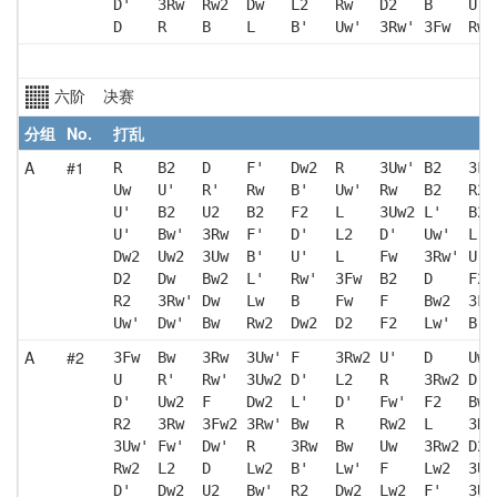
D'   3Rw  Rw2  Dw   L2   Rw   D2   B    U' 
D    R    B    L    B'   Uw'  3Rw' 3Fw  Rw'
六阶 决赛
分组
No.
打乱
A
#1
R    B2   D    F'   Dw2  R    3Uw' B2   3Fw
Uw   U'   R'   Rw   B'   Uw'  Rw   B2   R2 
U'   B2   U2   B2   F2   L    3Uw2 L'   B2 
U'   Bw'  3Rw  F'   D'   L2   D'   Uw'  L  
Dw2  Uw2  3Uw  B'   U'   L    Fw   3Rw' U' 
D2   Dw   Bw2  L'   Rw'  3Fw  B2   D    F2 
R2   3Rw' Dw   Lw   B    Fw   F    Bw2  3Fw
Uw'  Dw'  Bw   Rw2  Dw2  D2   F2   Lw'  B' 
A
#2
3Fw  Bw   3Rw  3Uw' F    3Rw2 U'   D    Uw 
U    R'   Rw'  3Uw2 D'   L2   R    3Rw2 D  
D'   Uw2  F    Dw2  L'   D'   Fw'  F2   Bw2
R2   3Rw  3Fw2 3Rw' Bw   R    Rw2  L    3Rw
3Uw' Fw'  Dw'  R    3Rw  Bw   Uw   3Rw2 D2 
Rw2  L2   D    Lw2  B'   Lw'  F    Lw2  3Uw
D'   Dw2  U2   Bw'  R2   Dw2  Lw2  F'   3Uw