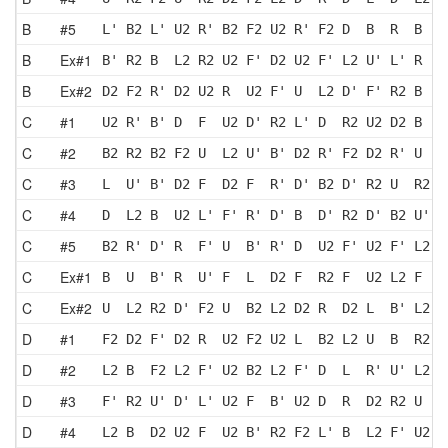
B
#5
L' B2 L' U2 R' B2 F2 U2 R' F2 D  B  R  B  F
B
Ex#1
B' R2 B  L2 R2 U2 F' D2 U2 F' L2 U' L' R  D
B
Ex#2
D2 F2 R' D2 U2 R  U2 F' U  L2 D' F' R2 B  R
C
#1
U2 R' B' D  F  U2 D' R2 L' D  R2 U2 D2 B  D
C
#2
B2 R2 B2 F2 U  L2 U' B' D2 R' F2 D2 R' U  F
C
#3
L  U' B' D2 F  D2 F  R' D' B2 D' R2 U  R2 B
C
#4
D  L2 B  U2 L' F' R' D' B  D' R2 D' B2 U' R
C
#5
B2 R' D' R  F' U  B' R' D  U2 F' U2 F' L2 F
C
Ex#1
B  U  B' R  U' F  L  D2 F  R2 F  U2 L2 F  U
C
Ex#2
U  L2 R2 D' F2 U  B2 L2 D2 R  D2 L  B' L2 F
D
#1
F2 D2 F' D2 R  U2 F2 U2 L  B2 L2 U  B  R2 D
D
#2
L2 B  F2 L2 F' U2 B2 L2 F' D  L  R' U' L2 U
D
#3
F' R2 U' D' L' U2 F  B' U2 D  R  D2 R2 U  F
D
#4
L2 B  D2 U2 F  U2 B' R2 F2 L' B  L2 F' U2 B