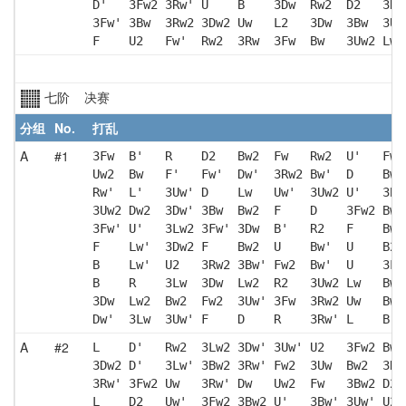
D'   3Fw2 3Rw' U    B    3Dw  Rw2  D2   3Rw
3Fw' 3Bw  3Rw2 3Dw2 Uw   L2   3Dw  3Bw  3Uw
F    U2   Fw'  Rw2  3Rw  3Fw  Bw   3Uw2 Lw 
七阶 决赛
分组
No.
打乱
A
#1
3Fw  B'   R    D2   Bw2  Fw   Rw2  U'   Fw 
Uw2  Bw   F'   Fw'  Dw'  3Rw2 Bw'  D    Bw 
Rw'  L'   3Uw' D    Lw   Uw'  3Uw2 U'   3Bw
3Uw2 Dw2  3Dw' 3Bw  Bw2  F    D    3Fw2 Bw 
3Fw' U'   3Lw2 3Fw' 3Dw  B'   R2   F    Bw2
F    Lw'  3Dw2 F    Bw2  U    Bw'  U    B2 
B    Lw'  U2   3Rw2 3Bw' Fw2  Bw'  U    3Lw
B    R    3Lw  3Dw  Lw2  R2   3Uw2 Lw   Bw 
3Dw  Lw2  Bw2  Fw2  3Uw' 3Fw  3Rw2 Uw   Bw2
Dw'  3Lw  3Uw' F    D    R    3Rw' L    B' 
A
#2
L    D'   Rw2  3Lw2 3Dw' 3Uw' U2   3Fw2 Bw 
3Dw2 D'   3Lw' 3Bw2 3Rw' Fw2  3Uw  Bw2  3Rw
3Rw' 3Fw2 Uw   3Rw' Dw   Uw2  Fw   3Bw2 D2 
L    D2   Uw'  3Fw2 3Bw2 U'   3Bw' 3Uw' U2 