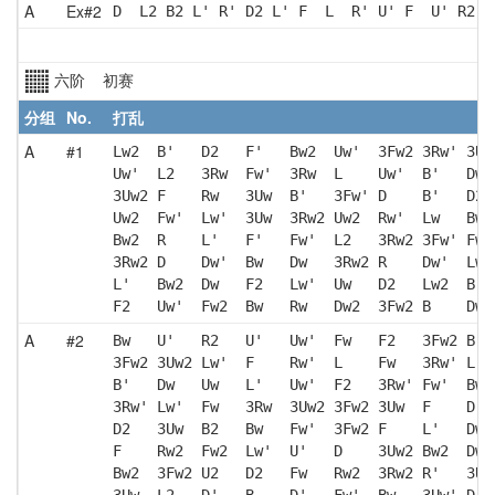
A
Ex#2
D  L2 B2 L' R' D2 L' F  L  R' U' F  U' R2 U
六阶 初赛
分组
No.
打乱
A
#1
Lw2  B'   D2   F'   Bw2  Uw'  3Fw2 3Rw' 3Uw
Uw'  L2   3Rw  Fw'  3Rw  L    Uw'  B'   Dw'
3Uw2 F    Rw   3Uw  B'   3Fw' D    B'   D2 
Uw2  Fw'  Lw'  3Uw  3Rw2 Uw2  Rw'  Lw   Bw'
Bw2  R    L'   F'   Fw'  L2   3Rw2 3Fw' Fw2
3Rw2 D    Dw'  Bw   Dw   3Rw2 R    Dw'  Lw 
L'   Bw2  Dw   F2   Lw'  Uw   D2   Lw2  B  
F2   Uw'  Fw2  Bw   Rw   Dw2  3Fw2 B    Dw'
A
#2
Bw   U'   R2   U'   Uw'  Fw   F2   3Fw2 B  
3Fw2 3Uw2 Lw'  F    Rw'  L    Fw   3Rw' L' 
B'   Dw   Uw   L'   Uw'  F2   3Rw' Fw'  Bw 
3Rw' Lw'  Fw   3Rw  3Uw2 3Fw2 3Uw  F    D' 
D2   3Uw  B2   Bw   Fw'  3Fw2 F    L'   Dw'
F    Rw2  Fw2  Lw'  U'   D    3Uw2 Bw2  Dw2
Bw2  3Fw2 U2   D2   Fw   Rw2  3Rw2 R'   3Uw
3Uw  L2   D'   B    D'   Fw'  Bw   3Uw' D' 