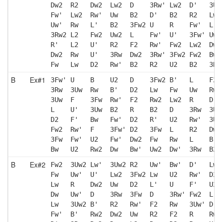
Dw2  R2   Dw2  Lw2  D    3Rw' Lw2  D'   3Uw
Fw'  Lw2  Rw'  Uw   B2   D'   B2   R2   Lw2
Uw'  Rw   L'   B2   3Fw2 U    R    Fw'  L  
3Rw2 L2   Fw2  Uw2  L    Fw'  U'   3Fw' Uw 
R'   L2   U'   R2   F2   Rw'  Fw2  Lw2  Dw 
Dw2  Rw   U'   3Rw  Dw2  3Rw' 3Fw2 Fw2  Bw'
Fw   Lw   D2   Rw'  B2   R2   U2   B2   3Rw
B
Ex#1
3Fw' U    B    U2   D    3Fw2 B'   L    F2 
3Rw  3Uw  Rw   B'   D2   Lw   Fw   Uw   Rw'
3Uw  F    3Fw  Rw'  F2   Rw2  Lw2  R    D  
L    U'   3Uw  B2   R    B2   D    3Rw  3Uw
D2   F'   Bw   Fw'  D2   R'   U2   Rw'  3Uw
Fw2  Rw'  F    3Fw' D2   3Fw  L    R2   Dw 
3Fw  Fw'  U2   Fw'  Dw2  Fw   Rw   L    B  
Bw   U2   Rw2  Dw   Bw'  Uw2  Dw'  3Rw  B2 
B
Ex#2
Fw2  3Uw2 Lw'  3Uw2 R2   Uw'  Bw'  D'   Lw2
Fw   Uw'  U'   Lw2  3Fw2 Lw   U2   Rw'  D2 
Lw   R    Dw2  Uw   D2   L'   U    F'   U2 
Dw   Uw'  D    3Rw  3Fw  D    3Rw' Fw2  L  
Lw   3Uw2 B'   R2   Rw'  F2   Rw   3Uw' D' 
Fw'  B'   Rw2  Dw2  Uw   R2   F2   R    Rw2