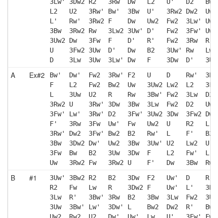
3Lw' 3Dw2 R2   3Rw  Dw   L2   U'   D2   Bw2
L2   U2   3Rw' Bw'  3Bw  U'   3Rw2 Dw2  Uw 
L'   Rw'  3Rw2 F    Dw   Uw2  Fw2  3Lw' Uw2
3Bw  3Rw2 Rw   3Lw2 3Uw' D'   Fw2  3Fw' Uw 
3Uw2 Dw   3Fw  F    D'   R'   Fw2  3Rw  R' 
U    3Fw2 3Uw  D'   Dw   B2   3Uw' Rw   Lw 
D    3Lw  3Uw  3Lw' Dw   F    3Dw  D'   3Uw
A
Ex#2
Bw'  Dw'  Fw2  3Rw' F2   U    D    Rw'  3Bw
F    L2   Fw2  Bw2  Uw   3Uw2 Lw2  L2   3Fw
L    3Uw  U2   R    Rw   3Bw' Fw2  3Lw  D2 
3Rw2 U    3Rw' 3Dw  3Bw  3Lw  Fw2  D2   Uw2
3Fw' Lw'  3Rw' D2   3Fw' 3Uw2 3Dw  3Fw2 Dw 
F'   3Rw  3Fw  Uw'  Fw   Uw2  U    R2   L' 
3Rw' Dw2  3Fw' Bw2  B2   Rw'  L    F'   B2 
3Bw  3Dw2 Dw'  Uw2  3Bw  3Uw' U2   Lw2  U' 
3Fw  Bw   B2   3Uw  3Dw  F    L2   Fw'  L' 
Uw   3Rw2 Fw   3Rw2 U    F'   Dw   3Bw  Rw 
B
#1
3Uw' 3Bw2 R2   B2   3Dw  F2   Uw'  D    R  
R2   Fw   Lw   R    3Dw2 F    Uw'  L'   3Rw
3Lw  R'   3Bw' 3Rw  B2   3Bw  3Lw  Fw2  3Uw
3Uw  3Bw' Lw'  3Dw' L    Bw2  Dw2  R'   Bw2
Uw2  Rw2  U2   Dw'  Uw'  Lw   U'   3Fw' Fw 