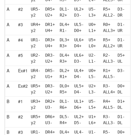
A
#2
UR5-  DR5+  DL1-  UL2+  U5-   R5+   D3-   L
y2    U2+   R2+   D3-   L3+   ALL2- DR    D
A
#3
UR4+  DR1+  DL4+  UL5-  U0+   R0+   D1-   L
y2    U4+   R1-   D0+   L1+   ALL3+ UR    D
A
#4
UR1-  DR3+  DL3+  UL6+  U5+   R5+   D1-   L
y2    U4+   R3+   D4+   L0+   ALL2+ UR    D
A
#5
UR2-  DR3-  DL4+  UL6+  U2-   R2-   D5+   L
y2    U2+   R3+   D3-   L1-   ALL3- UL   
A
Ex#1
UR4-  DR5-  DL2+  UL4+  U0+   R1+   D3-   L
y2    U1+   R1+   D4-   L5-   ALL5-
A
Ex#2
UR5+  DR3-  DL0+  UL5+  U2+   R3-   D0+   L
y2    U2+   R5+   D4-   L3-   ALL4+ DL   
B
#1
UR3+  DR2+  DL1-  UL1+  U5-   R4+   D1+   L
y2    U3-   R6+   D6+   L5+   ALL5- DL    U
B
#2
UR5+  DR6+  DL5-  UL2+  U1+   R3-   D1-   L
y2    U3-   R4+   D5-   L6+   ALL3- DL    U
B
#3
UR1-  DR4+  DL4+  UL4-  U1-   R5-   D0+   L