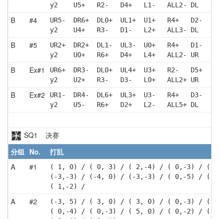
y2    U5+   R2-   D4+   L1-   ALL2- DL   
B
#4
UR5-  DR6+  DL0+  UL1+  U1+   R4+   D2-   L
y2    U4+   R3-   D1-   L2+   ALL3- DL    U
B
#5
UR2+  DR2+  DL1-  UL3-  U0+   R4+   D1-   L
y2    U0+   R6+   D4+   L4+   ALL2- UR    D
B
Ex#1
UR6+  DR3-  DL0+  UL4+  U3+   R2-   D5+   L
y2    U2+   R3-   D3-   L0+   ALL2+ UR    D
B
Ex#2
UR1-  DR4-  DL6+  UL3+  U3-   R4+   D3-   L
y2    U5-   R6+   D2+   L2-   ALL5+ DL    U
SQ1 决赛
分组
No.
打乱
A
#1
( 1, 0) / ( 0, 3) / ( 2,-4) / ( 0,-3) / ( 4
(-3,-3) / (-4, 0) / (-3,-3) / ( 0,-5) / ( 2
( 1,-2) / 
A
#2
(-3, 5) / ( 3, 0) / ( 3, 0) / ( 0,-3) / (-2
( 0,-4) / ( 0,-3) / ( 5, 0) / ( 0,-2) / ( 2