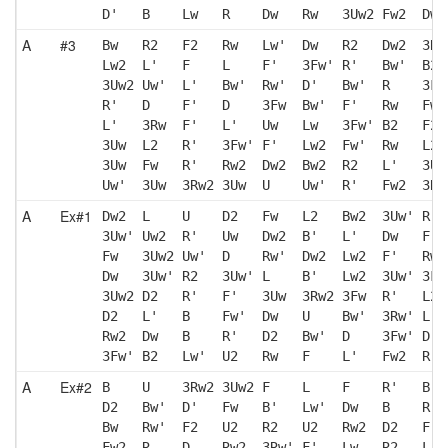
D'   B    Lw   R    Dw   Rw   3Uw2 Fw2  Dw'
A
#3
Bw   R2   F2   Rw   Lw'  Dw   R2   Dw2  3Rw
Lw2  L'   F    L    F'   3Fw' R'   Bw'  B2 
3Uw2 Uw'  L'   Bw'  Rw'  D'   Bw'  R    3Fw
R'   D    F'   D    3Fw  Bw'  F'   Rw   Fw 
L'   3Rw  F'   L'   Uw   Lw   3Fw' B2   F2 
3Uw  L2   R'   3Fw' F'   Lw2  Fw'  Rw   L2 
3Uw  Fw   R'   Rw2  Dw2  Bw2  R2   L'   3Uw
Uw'  3Uw  3Rw2 3Uw  U    Uw'  R'   Fw2  3Rw
A
Ex#1
Dw2  L    U    D2   Fw   L2   Bw2  3Uw' R  
3Uw' Uw2  R'   Uw   Dw2  B'   L'   Dw   F' 
Fw   3Uw2 Uw'  D    Rw'  Dw2  Lw2  F'   Rw 
Dw   3Uw' R2   3Uw' L    B'   Lw2  3Uw' 3Fw
3Uw2 D2   R'   F'   3Uw  3Rw2 3Fw  R'   L2 
D2   L'   B    Fw'  Dw   U    Bw'  3Rw' L' 
Rw2  Dw   B    R'   D2   Bw'  D    3Fw' D' 
3Fw' B2   Lw'  U2   Rw   F    L'   Fw2  R  
A
Ex#2
B    U    3Rw2 3Uw2 F    L    F    R'   B  
D2   Bw'  D'   Fw   B'   Lw'  Dw   B    R  
Bw   Rw'  F2   U2   R2   U2   Rw2  D2   F  
Fw2  R    D    Rw2  3Rw' F'   Lw   R2   L' 