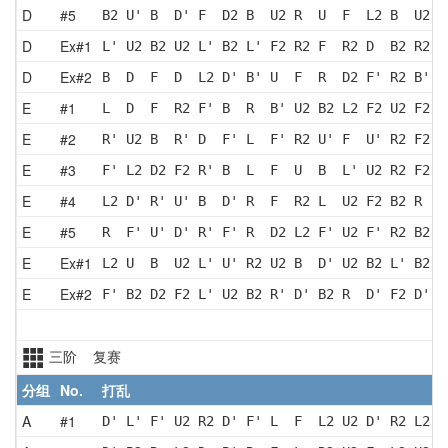
D
#5
B2 U' B  D' F  D2 B  U2 R  U  F  L2 B  U2 R
D
Ex#1
L' U2 B2 U2 L' B2 L' F2 R2 F  R2 D  B2 R2 U
D
Ex#2
B  D  F  D  L2 D' B' U  F  R  D2 F' R2 B' D
E
#1
L  D  F  R2 F' B  R  B' U2 B2 L2 F2 U2 F2 D
E
#2
R' U2 B  R' D  F' L  F' R2 U' F  U' R2 F2 B
E
#3
F' L2 D2 F2 R' B  L  F  U  B  L' U2 R2 F2 D
E
#4
L2 D' R' U' B  D' R  F  R2 L  U2 F2 B2 R  F
E
#5
R  F' U' D' R' F' R  D2 L2 F' U2 F' R2 B2 D
E
Ex#1
L2 U  B  U2 L' U' R2 U2 B  D' U2 B2 L' B2 R
E
Ex#2
F' B2 D2 F2 L' U2 B2 R' D' B2 R  D' F2 D' U
三阶 复赛
分组
No.
打乱
A
#1
D' L' F' U2 R2 D' F' L  F  L2 U2 D' R2 L2 B