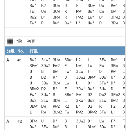
Rw'  R2   3Uw  U'   F    3Uw  Uw'  Rw'  B2 
Fw   Uw   3Uw  R    Rw'  Uw'  Lw'  Uw   3Rw
Rw2  D'   3Rw  R    Fw2  Lw'  D'   3Fw2 D  
Fw'  R    Rw'  Dw'  U'   Uw'  D    3Rw' B  
七阶 初赛
分组
No.
打乱
A
#1
Bw2  3Lw2 3Uw  3Dw  U2   L    3Fw  Rw'  Uw'
3Fw' 3Dw2 Fw2  F'   Uw'  Lw   Fw'  3Bw  Rw'
U'   B    Bw   Fw'  3Lw  F    D    Rw   Lw2
B    D2   R'   U    3Dw2 3Rw' 3Dw  U'   B  
U    3Bw  3Lw  Lw   U    D'   3Fw' D'   3Lw
3Rw2 D2   B'   F    3Dw' Rw'  3Uw  D    Fw2
Fw'  3Uw' R    3Bw' Fw'  D2   Dw2  3Fw2 3Dw
Dw2  3Lw  3Dw' L    3Rw' Uw2  3Lw  Bw2  B' 
3Bw' Dw   Rw2  R2   B'   D2   R    F2   Bw'
L    Rw   3Lw2 Fw   Rw2  3Rw2 3Fw  L    3Fw
A
#2
3Fw  U    D'   B    3Uw2 D'   Lw   F'   Fw 
Rw'  3Fw  Dw'  B'   L    3Uw' 3Dw  D'   U' 