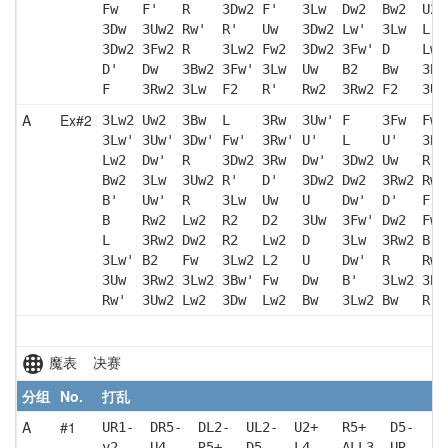
Fw   F'   R    3Dw2 F'   3Lw  Dw2  Bw2  U2 
3Dw  3Uw2 Rw'  R'   Uw   3Dw2 Lw'  3Lw  L' 
3Dw2 3Fw2 R    3Lw2 Fw2  3Dw2 3Fw' D    Lw 
D'   Dw   3Bw2 3Fw' 3Lw  Uw   B2   Bw   3Bw
F    3Rw2 3Lw  F2   R'   Rw2  3Rw2 F2   3Uw
A
Ex#2
3Lw2 Uw2  3Bw  L    3Rw  3Uw' F    3Fw  Fw'
3Lw' 3Uw' 3Dw' Fw'  3Rw' U'   L    U'   3Bw
Lw2  Dw'  R    3Dw2 3Rw  Dw'  3Dw2 Uw   R' 
Bw2  3Lw  3Uw2 R'   D'   3Dw2 Dw2  3Rw2 Rw2
B'   Uw'  R    3Lw  Uw   U    Dw'  D'   F  
B    Rw2  Lw2  R2   D2   3Uw  3Fw' Dw2  Fw2
L    3Rw2 Dw2  R2   Lw2  D    3Lw  3Rw2 B' 
3Lw' B2   Fw   3Lw2 L2   U    Dw'  R    Rw 
3Uw  3Rw2 3Lw2 3Bw' Fw   Dw   B'   3Lw2 3Bw
Rw'  3Uw2 Lw2  3Dw  Lw2  Bw   3Lw2 Bw   R  
魔表 决赛
分组
No.
打乱
A
#1
UR1-  DR5-  DL2-  UL2-  U2+   R5+   D5-   L
y2    U4-   R5+   D5-   L4-   ALL3- UR    D