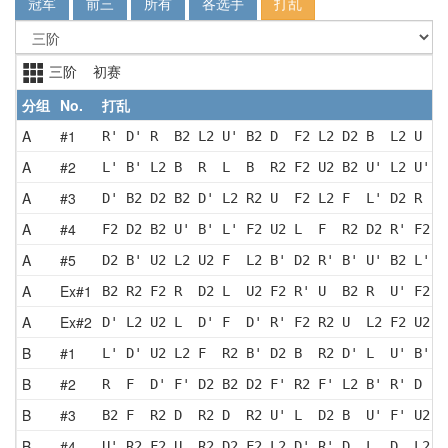
冠军
前三
所有
各选手
打乱
三阶 初赛
分组
No.
打乱
A
#1
R' D' R  B2 L2 U' B2 D  F2 L2 D2 B  L2 U  F
A
#2
L' B' L2 B  R  L  B  R2 F2 U2 B2 U' L2 U' R
A
#3
D' B2 D2 B2 D' L2 R2 U  F2 L2 F  L' D2 R  U
A
#4
F2 D2 B2 U' B' L' F2 U2 L  F  R2 D2 R' F2 R
A
#5
D2 B' U2 L2 U2 F  L2 B' D2 R' B' U' B2 L' F
A
Ex#1
B2 R2 F2 R  D2 L  U2 F2 R' U  B2 R  U' F2 U
A
Ex#2
D' L2 U2 L  D' F  D' R' F2 R2 U  L2 F2 U2 B
B
#1
L' D' U2 L2 F  R2 B' D2 B  R2 D' L  U' B' D
B
#2
R  F  D' F' D2 B2 D2 F' R2 F' L2 B' R' D  B
B
#3
B2 F  R2 D  R2 D  R2 U' L  D2 B  U' F' U2 F
B
#4
U' R2 F2 U  R2 D2 F2 L2 D' R' D  L  D  L2 B