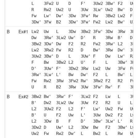
L    3Fw2 U    D    F'   3Uw2 3Bw' F2   Uw 
R    Rw2  Uw2  U    3Uw  3Lw' Uw2  Bw'  D  
Fw   Lw'  Dw'  3Dw  3Fw' Rw   3Bw2 Lw2  F  
3Dw' 3Fw  B2   3Dw' 3Fw' Fw2  Lw2  Bw'  U2 
B
Ex#1
Lw2  Uw   L    3Dw  3Bw2 3Fw' 3Dw  3Rw  3Dw
Dw   3Rw' 3Lw2 Uw'  D'   R    3Rw  B'   D  
3Bw2 3Dw' Dw   F2   R2   Fw2  3Rw' L2   3Lw
Lw2  3Rw2 Fw   R2   D    Bw'  3Rw  Dw'  3Fw
3Uw2 3Bw' D    L    3Uw' F    Dw   Lw'  R2 
F    Bw   3Bw2 L2   U'   F    L    3Bw' 3Rw
D'   3Uw' F'   3Dw2 3Rw  Lw2  Uw   3Fw  Fw'
3Rw' 3Lw' L'   Bw   Dw'  F2   L    Bw'  L' 
Fw   Rw2  3Rw  3Fw2 Rw'  3Rw2 F2   R2   Fw 
U    R    B2   3Rw  3Uw  3Fw' Rw'  F    3Rw
B
Ex#2
3Bw2 Bw'  3Rw' F'   3Lw2 F2   Lw   L    3Uw
B'   Dw2  3Lw2 Uw   3Uw  F2   R2   U    L' 
L2   3Uw2 F2   L2   F'   Lw'  Uw2  Fw   Uw 
B'   U    F2   Uw   L'   3Uw  Dw2  F2   Lw 
L2   3Dw  B    F    D'   3Bw' 3Lw' L'   R' 
3Dw2 D    Uw'  L2   3Dw  Bw   F2   3Bw' Lw 
Uw2  Fw   Rw2  Dw'  L    Bw2  L    Rw   Uw2