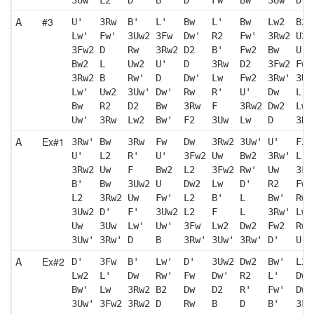
A
#3
U'   3Rw  B'   L'   Bw   L'   Bw   Lw2  B2 
Lw'  Fw'  3Uw2 3Fw  Dw'  R2   Fw'  3Rw2 U2 
3Fw2 D    Rw   3Rw2 D2   B'   Fw2  Bw   U' 
Bw2  L    Uw2  U'   D    3Rw  D2   3Fw2 Fw 
3Rw2 B    Rw'  D    Dw'  Lw   Fw2  3Rw' 3Uw
Lw'  Uw2  3Uw' Dw'  Rw   R'   U'   Dw   L' 
Bw   R2   D2   Bw   3Rw  F    3Rw2 Dw2  Lw2
Uw'  3Rw  Lw2  Bw'  F2   3Uw  Lw   D    3Rw
A
Ex#1
3Rw' Bw   3Rw  Fw   Dw   3Rw2 3Uw' U'   F2 
U'   L2   R'   U'   3Fw2 Uw   Bw2  3Rw' L' 
3Rw2 Uw   F    Bw2  L2   3Fw2 Rw'  Uw   3Fw
B'   Bw   3Uw2 U    Dw2  Lw   D'   R2   Fw 
L2   3Rw2 Uw   Fw'  L2   B'   L    Bw'  Rw'
3Uw2 D'   F'   3Uw2 L2   F    L    3Rw' Lw 
Uw   3Uw  Lw'  Uw'  3Fw  Lw2  Dw2  Fw2  Rw 
3Uw' 3Rw' D    B    3Rw' 3Uw' 3Rw' D'   U  
A
Ex#2
D'   3Fw  B'   Lw'  D'   3Uw2 Dw2  Bw'  L2 
Lw2  L'   Dw   Rw'  Fw   Dw'  R2   L'   Dw'
Bw'  Lw   3Rw2 B2   Dw   D2   R'   Fw'  Dw 
3Uw' 3Fw2 3Rw2 D    Rw   B    D    B'   3Fw