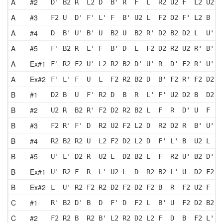
A
#2
D' B2 R  L2 D  B' R  F  L  R2 U2 F  L2 U2 F
A
#3
F2 U  D' F' L' F  B' U2 L  F2 D2 F' L2 B  D
A
#4
D  B' U' B' U  B2 U  B2 R' D2 B2 D2 L  U' L
A
#5
F' B2 R  L' F  B' D  L  F2 D2 R2 U2 R' B' L
A
Ex#1
F' R2 F2 U' L2 R2 B2 D' U' R  D' F2 R' U' F
A
Ex#2
F' L' F  U  L  F2 R2 B2 D  B' F2 R' F2 D2 F
B
#1
D2 B  U  F' R2 D  B  R  L' F' U2 D2 B  D2 F
B
#2
U2 R  B2 R' F2 D2 R2 B2 L  F  R  D' U  F  D
B
#3
F2 R' F' D  R2 U2 F2 L2 D  R2 D2 R  B' U' R
B
#4
R2 B2 R2 U  L2 F2 D2 L2 D  F' L' B  U2 L  U
B
#5
U' L' D2 R  U2 L  D2 B2 L  F  R2 U' B2 D' U
B
Ex#1
U' R2 F  R  L' U2 L  D  R2 B2 L' U  D2 F2 R
B
Ex#2
L  U' R2 F2 R2 D2 F2 D2 F2 B  R  F2 U2 F  D
C
#1
R' B2 D' B  D  F' D  F2 L  B' U  F2 D2 B2 R
C
#2
F2 R2 B  R2 B' L2 R2 D2 L2 F  D  B  F2 L' F