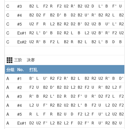
C
#3
B2 L  F2 R  F2 U2 R' B2 U2 D  L' B  F' U  B
C
#4
B2 D2 F  B2 D' B  D2 B2 U' R' B2 R2 L  B2 D
C
#5
U2 F  R  L2 B2 R2 D2 B' D2 U2 B  U' L' R2 D
C
Ex#1
R2 L' D' B  D2 R2 L  B  L2 U2 B' R' F2 U2 F
C
Ex#2
U2 R' B  F2 L  B2 R  B2 L  B2 L' B  D  B  U
三阶 决赛
分组
No.
打乱
A
#1
B' L  U' R2 F2 R' B2 L  B2 R2 U2 R' B  D' F
A
#2
F2 U  B2 D' B2 D2 L2 B2 F2 U  R' B2 L2 F  D
A
#3
R' B  R2 L' D2 R  D2 F' U  R' D2 F2 L  F2 L
A
#4
L2 U  F' R2 B2 U2 B2 L' B  F2 U  L2 D2 F2 B
A
#5
R  L  F  R  B2 U  D  F2 L2 F  U' L2 U2 B2 U
A
Ex#1
D2 U2 F' L2 B2 L2 F  D2 F' R  U' R2 B2 U  F