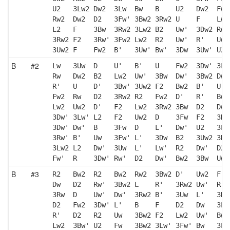
U2   3Lw2 Dw2  3Lw  Bw   B    U2   Dw2  Fw'
Rw2  Dw2  D2   3Fw' 3Bw2 3Rw2 U    F    Lw2
L2   F    3Bw  3Rw2 3Lw2 B2   Uw'  3Dw2 Rw 
3Rw2 F2   3Rw' 3Fw2 Lw2  R2   Uw'  R'   Uw2
3Uw2 F    Fw2  B'   3Uw' Bw'  3Dw  3Uw' U2 
B
#2
Lw   3Uw  D    U'   B'   U    Fw2  3Dw' 3Fw
Rw   Dw2  B2   Lw2  Uw'  3Bw  Dw'  3Bw2 Dw'
R'   U    D'   3Bw' 3Uw2 F2   Bw2  B'   U  
Fw2  Rw   D2   3Rw2 R2   Fw2  D'   R'   Bw'
Lw2  Uw2  D'   F2   Lw2  3Rw2 3Bw  D2   Dw2
3Dw' 3Lw' L2   F2   Uw2  D    3Fw  F2   3Rw
3Dw' Dw'  B    3Fw  D    L'   Dw'  U2   3Lw
3Rw' B'   Uw   3Fw' L'   3Dw  B2   3Uw2 3Dw
3Lw2 L2   Dw'  3Uw  L'   Lw'  R2   Dw'  D2 
Fw'  R    3Dw' Rw'  D2   Dw'  Bw2  3Bw  Uw'
B
#3
R2   Bw2  R2   Bw2  Rw2  3Bw2 D'   Uw2  F' 
Dw   D2   Rw'  3Bw2 L    R'   3Rw2 Uw'  R' 
3Rw  D    Uw'  Dw'  3Rw2 B'   3Uw  L'   3Dw
D2   Fw2  3Dw' L'   B    F    D2   Dw   3Lw
R'   D2   R2   Uw   3Bw2 F2   Lw2  Uw'  Bw 
Lw2  3Bw' U2   Fw   3Bw2 3Lw' 3Fw' Bw   3Lw