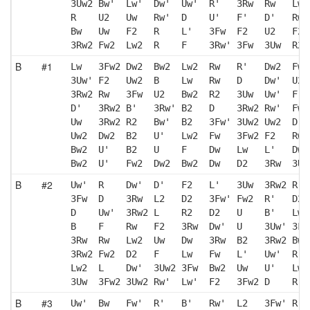
3Uw2 Bw'  Lw'  Dw'  Uw'  R'   3Rw  Rw   Lw 
R    U2   Uw   Rw'  D    U'   F'   D'   Rw'
Bw   Uw   F2   R    L'   3Fw  F2   U2   F2 
3Rw2 Fw2  Lw2  R    F    3Rw' 3Fw  3Uw  R2 
B
#1
Lw   3Fw2 Dw2  Bw2  Lw2  Rw   R'   Dw2  Fw2
3Uw' F2   Uw2  B    Lw   Rw   D    Dw'  U2 
3Rw2 Rw   3Fw  U2   Bw2  R2   3Uw  Uw'  F  
D'   3Rw2 B'   3Rw' B2   D    3Rw2 Rw'  Fw'
Uw   3Rw2 R2   Bw'  B2   3Fw' 3Uw2 Uw2  D' 
Uw2  Dw2  B2   U'   Lw2  Fw   3Fw2 F2   Rw'
Bw2  U'   B2   U    F    Dw   Lw   L'   Dw'
Bw2  U'   Fw2  Dw2  Bw2  Dw   D2   3Rw  3Uw
B
#2
Uw'  R    Dw'  D'   F2   L'   3Uw  3Rw2 R' 
3Fw  D    3Rw  L2   D2   3Fw' Fw2  R'   D2 
D    Uw'  3Rw2 L    R2   D2   U    B'   Lw2
B    F    Rw   F2   3Rw  Dw'  U    3Uw' 3Fw
3Rw  Rw   Lw2  Uw   Dw   3Rw  B2   3Rw2 Bw 
3Rw2 Fw2  D2   F    Lw   Fw   L'   Uw'  R' 
Lw2  L    Dw'  3Uw2 3Fw  Bw2  Uw   U'   Lw 
3Uw  3Fw2 3Uw2 Rw'  Lw'  F2   3Fw2 D    R  
B
#3
Uw'  Bw   Fw'  R'   B'   Rw'  L2   3Fw' R' 