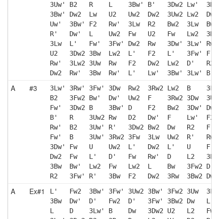
3Uw' B2   R    L    3Bw' B'   3Dw2 Lw'  3Dw
3Bw' Dw2  Lw   U2   Uw2  Dw2  3Uw2 Lw2  Dw2
Uw'  3Bw' F2   Rw'  3Lw  R2   Bw2  3Lw  Bw2
R'   Dw'  L    Uw2  Fw   U2   Fw   Lw2  3Dw
3Lw  L'   Fw'  3Fw' Dw2  Rw   3Dw' 3Lw' Rw2
U2   3Dw2 3Bw  Lw2  L'   F2   L'   3Fw' F' 
Rw'  3Lw2 3Uw  Rw   F2   Dw2  Lw2  D'   R2 
Dw2  Rw'  3Bw  Rw'  L'   Lw'  3Bw' 3Lw' B  
A
#3
3Lw' 3Rw' 3Fw' 3Dw  Rw2  3Rw2 Lw2  B    3Fw
B2   3Fw2 Bw'  Dw'  Uw2  F    3Rw2 3Dw  3Uw
Fw'  3Dw2 B    3Bw' D    F2   Bw2  3Dw' Dw'
B'   R    3Uw2 Rw   D2   Dw'  F    Lw'  F2 
Rw'  B2   3Uw' R'   3Dw2 Bw2  Dw   R2   F  
Fw'  B    3Uw' 3Rw2 3Fw  3Lw  Uw2  R'   Rw2
3Dw' Fw   U    Uw2  L'   Dw2  L'   U    F' 
Dw2  Fw   L'   D'   Fw   Rw'  D    L2   3Bw
3Bw  Bw'  Lw2  Fw   Lw2  L    Bw   3Fw2 D' 
R2   3Fw' R'   3Bw  F2   Dw2  3Rw  3Bw2 Dw 
A
Ex#1
L'   Fw2  3Bw' 3Fw' 3Uw2 3Bw' 3Fw2 3Uw  3Lw
3Bw  Dw'  D'   Fw2  D'   3Fw' 3Bw2 Dw   L' 
L    D    3Lw' B    Dw   3Dw2 U2   L2   Fw 