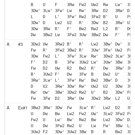
B    U    F    3Rw  Fw2  Uw2  Rw   Lw'  3Fw
3Dw' 3Lw' 3Fw' Lw   Rw'  3Rw  D2   3Rw' D' 
L    D    L'   3Fw' Rw2  3Fw2 B'   U    Fw 
3Dw' D    Lw2  U2   R'   3Dw  B2   3Rw' U' 
3Dw  3Rw  R'   F'   Bw2  Rw2  L2   B'   Dw2
Dw   3Bw2 Lw   3Fw2 3Uw  3Bw2 Dw   F'   Fw 
A
#3
3Dw2 Uw   3Rw2 B'   R'   Lw2  3Bw' Dw'  3Fw
Fw   R'   3Fw2 3Bw2 R'   3Uw' 3Fw' Uw2  Fw 
3Dw  Fw2  L'   3Fw' 3Lw  Rw'  3Dw2 3Lw' 3Dw
F'   D2   B    3Fw  3Uw2 Lw'  3Uw' 3Bw  3Dw
Fw   D2   Uw   R2   Bw2  R'   Dw   3Rw' 3Uw
B'   3Uw2 F'   Dw   3Fw  B    Dw2  U'   3Bw
3Rw' 3Lw' L'   3Fw' Rw'  Bw2  3Bw' D    3Lw
D    U2   3Rw' 3Dw' Rw'  Uw2  U2   3Dw  3Uw
Rw'  Uw'  3Bw' 3Dw2 Rw2  U'   B2   3Dw' Fw'
Fw   3Fw  D2   3Rw' Uw   3Dw2 3Rw  L2   U' 
A
Ex#1
3Bw2 3Rw' 3Dw  Fw   3Lw' R'   Lw2  D2   3Uw
U    Dw   Bw   Lw2  Fw2  Uw'  3Lw2 3Fw2 Fw 
Fw2  U    Lw'  Bw'  Rw2  Bw   Lw2  3Dw' D2 
U    Dw   3Fw2 Rw2  U    Lw   Fw'  3Bw  L2 
3Uw2 F2   3Dw' 3Uw2 3Bw  B    R    Bw2  3Bw