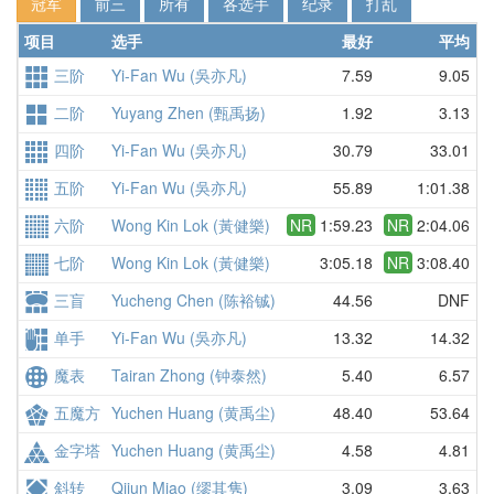
冠军
前三
所有
各选手
纪录
打乱
项目
选手
最好
平均
三阶
Yi-Fan Wu (吳亦凡)
7.59
9.05
二阶
Yuyang Zhen (甄禹扬)
1.92
3.13
四阶
Yi-Fan Wu (吳亦凡)
30.79
33.01
五阶
Yi-Fan Wu (吳亦凡)
55.89
1:01.38
六阶
Wong Kin Lok (黃健樂)
NR
1:59.23
NR
2:04.06
七阶
Wong Kin Lok (黃健樂)
3:05.18
NR
3:08.40
三盲
Yucheng Chen (陈裕铖)
44.56
DNF
单手
Yi-Fan Wu (吳亦凡)
13.32
14.32
魔表
Tairan Zhong (钟泰然)
5.40
6.57
五魔方
Yuchen Huang (黄禹尘)
48.40
53.64
金字塔
Yuchen Huang (黄禹尘)
4.58
4.81
斜转
Qijun Miao (缪其隽)
3.09
3.63