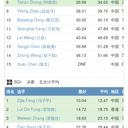
8
Tairan Zhong (钟泰然)
29.99
34.65
中国
29
9
Yifeng Zhao (赵益沣)
38.01
39.70
中国
57
10
Baiqiang Dong (董百强)
30.92
40.15
中国
30
11
Shenghai Fang (方胜海)
40.24
47.89
中国
43
12
Lei Wang (汪磊)
43.64
48.68
中国
44
13
Yangyi Chen (陈杨漪)
39.88
51.28
中国
52
14
Zicong Weng (翁子聪)
48.13
51.66
中国
53
15
Xuan Chen (陈玄)
DNF
中国
DN
SQ1 决赛 五次计平均
排名
选手
最好
平均
地区
详
1
Zijia Feng (冯子甲)
10.04
12.47
中国
10
2
Lui Chi Fung (雷智鋒)
14.72
18.75
香港
21
3
Weiwen Zhang (章巍玟)
18.63
23.15
中国
33
4
Zian Song (宋子安)
22.26
28.44
中国
28