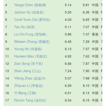
4
Yangyi Chen (陈杨漪)
5.14
5.81
中国
5.
5
Jiachen Xu (徐嘉辰)
5.50
6.36
中国
8.
6
Coral Yuxin Cai (蔡羽欣)
4.03
6.65
中国
7.
7
Tao Hu (胡涛)
5.11
7.07
中国
8.
8
Lui Chi Fung (雷智鋒)
5.86
7.07
香港
7.
9
Weiwen Zhang (章巍玟)
6.45
7.29
中国
7.
10
Young He (何嘉炀)
6.13
7.57
中国
6.
11
Hanwen Mao (毛翰文)
4.92
7.62
中国
7.
12
Zian Song (宋子安)
6.66
7.87
中国
10
13
Shan Jiang (江山)
7.24
7.90
中国
8.
14
Yifeng Zhao (赵益沣)
5.07
7.98
中国
7.
15
Zhiyuan Li (李致远)
6.59
8.10
中国
6.
16
Yi Wang (王旖)
6.51
8.13
中国
10
17
Renxin Tang (汤任欣)
6.54
8.15
中国
6.