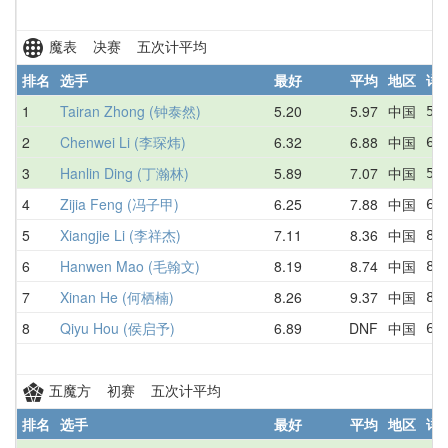
魔表 决赛 五次计平均
排名
选手
最好
平均
地区
详
1
Tairan Zhong (钟泰然)
5.20
5.97
中国
5.
2
Chenwei Li (李琛炜)
6.32
6.88
中国
6.
3
Hanlin Ding (丁瀚林)
5.89
7.07
中国
5.
4
Zijia Feng (冯子甲)
6.25
7.88
中国
6.
5
Xiangjie Li (李祥杰)
7.11
8.36
中国
8.
6
Hanwen Mao (毛翰文)
8.19
8.74
中国
8.
7
Xinan He (何栖楠)
8.26
9.37
中国
8.
8
Qiyu Hou (侯启予)
6.89
DNF
中国
6.
五魔方 初赛 五次计平均
排名
选手
最好
平均
地区
详