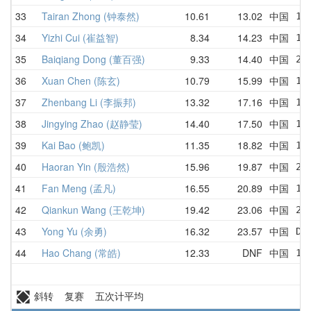
33
Tairan Zhong (钟泰然)
10.61
13.02
中国
17
34
Yizhi Cui (崔益智)
8.34
14.23
中国
18
35
Baiqiang Dong (董百强)
9.33
14.40
中国
24
36
Xuan Chen (陈玄)
10.79
15.99
中国
10
37
Zhenbang Li (李振邦)
13.32
17.16
中国
17
38
Jingying Zhao (赵静莹)
14.40
17.50
中国
14
39
Kai Bao (鲍凯)
11.35
18.82
中国
11
40
Haoran Yin (殷浩然)
15.96
19.87
中国
21
41
Fan Meng (孟凡)
16.55
20.89
中国
19
42
Qiankun Wang (王乾坤)
19.42
23.06
中国
27
43
Yong Yu (余勇)
16.32
23.57
中国
DN
44
Hao Chang (常皓)
12.33
DNF
中国
12
斜转 复赛 五次计平均