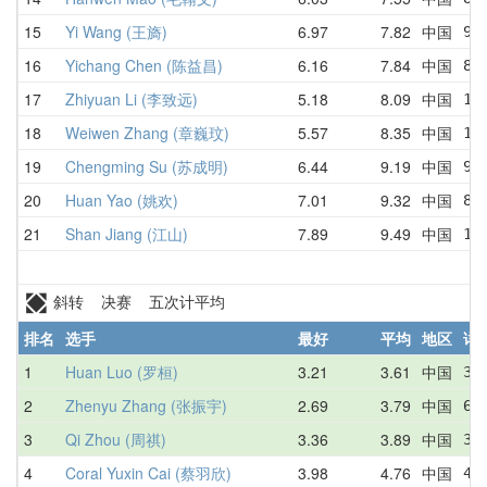
15
Yi Wang (王旖)
6.97
7.82
中国
9.
16
Yichang Chen (陈益昌)
6.16
7.84
中国
8.
17
Zhiyuan Li (李致远)
5.18
8.09
中国
13
18
Weiwen Zhang (章巍玟)
5.57
8.35
中国
10
19
Chengming Su (苏成明)
6.44
9.19
中国
9.
20
Huan Yao (姚欢)
7.01
9.32
中国
8.
21
Shan Jiang (江山)
7.89
9.49
中国
10
斜转 决赛 五次计平均
排名
选手
最好
平均
地区
详
1
Huan Luo (罗桓)
3.21
3.61
中国
3.
2
Zhenyu Zhang (张振宇)
2.69
3.79
中国
6.
3
Qi Zhou (周祺)
3.36
3.89
中国
3.
4
Coral Yuxin Cai (蔡羽欣)
3.98
4.76
中国
4.