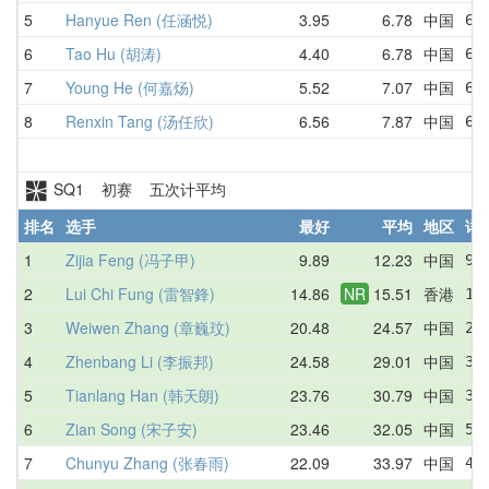
5
Hanyue Ren (任涵悦)
3.95
6.78
中国
6.
6
Tao Hu (胡涛)
4.40
6.78
中国
6.
7
Young He (何嘉炀)
5.52
7.07
中国
6.
8
Renxin Tang (汤任欣)
6.56
7.87
中国
6.
SQ1 初赛 五次计平均
排名
选手
最好
平均
地区
详
1
Zijia Feng (冯子甲)
9.89
12.23
中国
9.
2
Lui Chi Fung (雷智鋒)
14.86
NR
15.51
香港
14
3
Weiwen Zhang (章巍玟)
20.48
24.57
中国
27
4
Zhenbang Li (李振邦)
24.58
29.01
中国
30
5
Tianlang Han (韩天朗)
23.76
30.79
中国
34
6
Zian Song (宋子安)
23.46
32.05
中国
58
7
Chunyu Zhang (张春雨)
22.09
33.97
中国
40