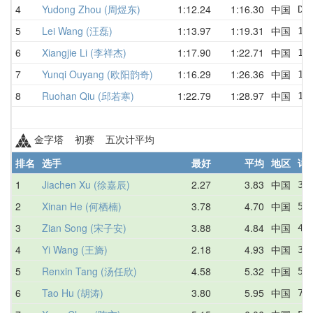
4
Yudong Zhou (周煜东)
1:12.24
1:16.30
中国
DN
5
Lei Wang (汪磊)
1:13.97
1:19.31
中国
1:
6
Xiangjie Li (李祥杰)
1:17.90
1:22.71
中国
1:
7
Yunqi Ouyang (欧阳韵奇)
1:16.29
1:26.36
中国
1:
8
Ruohan Qiu (邱若寒)
1:22.79
1:28.97
中国
1:
金字塔 初赛 五次计平均
排名
选手
最好
平均
地区
详
1
Jiachen Xu (徐嘉辰)
2.27
3.83
中国
3.
2
Xinan He (何栖楠)
3.78
4.70
中国
5.
3
Zian Song (宋子安)
3.88
4.84
中国
4.
4
Yi Wang (王旖)
2.18
4.93
中国
3.
5
Renxin Tang (汤任欣)
4.58
5.32
中国
5.
6
Tao Hu (胡涛)
3.80
5.95
中国
7.