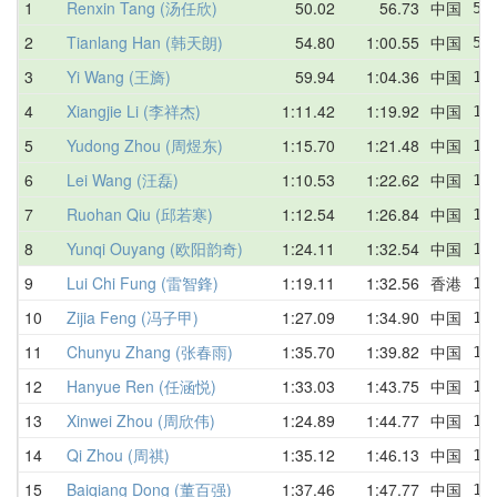
1
Renxin Tang (汤任欣)
50.02
56.73
中国
59
2
Tianlang Han (韩天朗)
54.80
1:00.55
中国
57
3
Yi Wang (王旖)
59.94
1:04.36
中国
1:
4
Xiangjie Li (李祥杰)
1:11.42
1:19.92
中国
1:
5
Yudong Zhou (周煜东)
1:15.70
1:21.48
中国
1:
6
Lei Wang (汪磊)
1:10.53
1:22.62
中国
1:
7
Ruohan Qiu (邱若寒)
1:12.54
1:26.84
中国
1:
8
Yunqi Ouyang (欧阳韵奇)
1:24.11
1:32.54
中国
1:
9
Lui Chi Fung (雷智鋒)
1:19.11
1:32.56
香港
1:
10
Zijia Feng (冯子甲)
1:27.09
1:34.90
中国
1:
11
Chunyu Zhang (张春雨)
1:35.70
1:39.82
中国
1:
12
Hanyue Ren (任涵悦)
1:33.03
1:43.75
中国
1:
13
Xinwei Zhou (周欣伟)
1:24.89
1:44.77
中国
1:
14
Qi Zhou (周祺)
1:35.12
1:46.13
中国
1:
15
Baiqiang Dong (董百强)
1:37.46
1:47.77
中国
1: