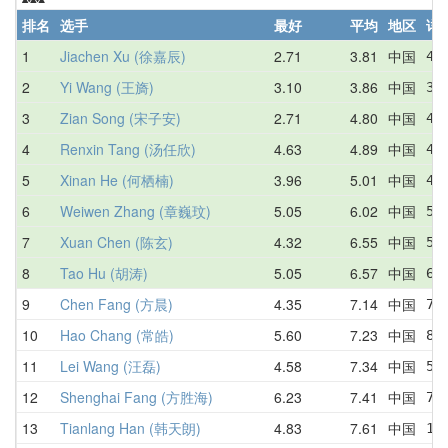
排名
选手
最好
平均
地区
详
1
Jiachen Xu (徐嘉辰)
2.71
3.81
中国
4.
2
Yi Wang (王旖)
3.10
3.86
中国
3.
3
Zian Song (宋子安)
2.71
4.80
中国
4.
4
Renxin Tang (汤任欣)
4.63
4.89
中国
4.
5
Xinan He (何栖楠)
3.96
5.01
中国
4.
6
Weiwen Zhang (章巍玟)
5.05
6.02
中国
5.
7
Xuan Chen (陈玄)
4.32
6.55
中国
5.
8
Tao Hu (胡涛)
5.05
6.57
中国
6.
9
Chen Fang (方晨)
4.35
7.14
中国
7.
10
Hao Chang (常皓)
5.60
7.23
中国
8.
11
Lei Wang (汪磊)
4.58
7.34
中国
5.
12
Shenghai Fang (方胜海)
6.23
7.41
中国
7.
13
Tianlang Han (韩天朗)
4.83
7.61
中国
10