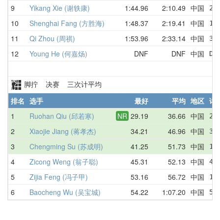
9
Yikang Xie (谢轶康)
1:44.96
2:10.49
中国
2:
10
Shenghai Fang (方胜海)
1:48.37
2:19.41
中国
1:
11
Qi Zhou (周祺)
1:53.96
2:33.14
中国
3:
12
Young He (何嘉炀)
DNF
DNF
中国
DN
脚拧 决赛 三次计平均
排名
选手
最好
平均
地区
详
1
Ruohan Qiu (邱若寒)
NR
29.19
36.66
中国
29
2
Xiaojie Jiang (蒋孝杰)
34.21
46.96
中国
34
3
Chengming Su (苏成明)
41.25
51.73
中国
1:
4
Zicong Weng (翁子聪)
45.31
52.13
中国
45
5
Zijia Feng (冯子甲)
53.16
56.72
中国
1:
6
Baocheng Wu (吴宝城)
54.22
1:07.20
中国
54