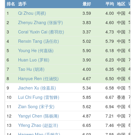
排名
选手
最好
平均
地区
详
1
Qi Zhou (周祺)
3.59
4.00
中国
4.
2
Zhenyu Zhang (张振宇)
3.83
4.60
中国
5.
3
Coral Yuxin Cai (蔡羽欣)
3.37
4.73
中国
3.
4
Renxin Tang (汤任欣)
5.02
5.79
中国
5.
5
Young He (何嘉炀)
5.90
6.18
中国
6.
6
Huan Luo (罗桓)
3.90
6.23
中国
7.
7
Tao Hu (胡涛)
4.00
6.35
中国
4.
8
Hanyue Ren (任涵悦)
4.67
6.50
中国
6.
9
Jiachen Xu (徐嘉辰)
5.34
6.58
中国
5.
10
Lui Chi Fung (雷智鋒)
5.85
6.67
香港
7.
11
Zian Song (宋子安)
5.62
6.94
中国
6.
12
Yangyi Chen (陈杨漪)
4.87
7.21
中国
7.
13
Yifeng Zhao (赵益沣)
6.65
7.46
中国
8.
14
Hanwen Mao (毛翰文)
6.03
7.55
中国
8.