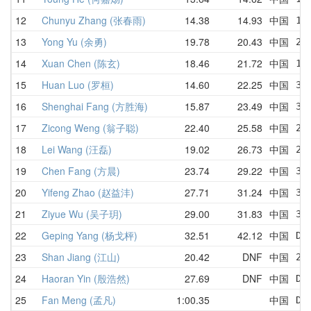
12
Chunyu Zhang (张春雨)
14.38
14.93
中国
15
13
Yong Yu (余勇)
19.78
20.43
中国
23
14
Xuan Chen (陈玄)
18.46
21.72
中国
18
15
Huan Luo (罗桓)
14.60
22.25
中国
34
16
Shenghai Fang (方胜海)
15.87
23.49
中国
32
17
Zicong Weng (翁子聪)
22.40
25.58
中国
27
18
Lei Wang (汪磊)
19.02
26.73
中国
24
19
Chen Fang (方晨)
23.74
29.22
中国
34
20
Yifeng Zhao (赵益沣)
27.71
31.24
中国
34
21
Ziyue Wu (吴子玥)
29.00
31.83
中国
30
22
Geping Yang (杨戈枰)
32.51
42.12
中国
DN
23
Shan Jiang (江山)
20.42
DNF
中国
20
24
Haoran Yin (殷浩然)
27.69
DNF
中国
DN
25
Fan Meng (孟凡)
1:00.35
中国
DN