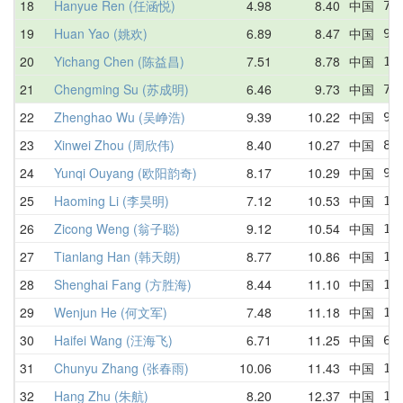
18
Hanyue Ren (任涵悦)
4.98
8.40
中国
7.
19
Huan Yao (姚欢)
6.89
8.47
中国
9.
20
Yichang Chen (陈益昌)
7.51
8.78
中国
10
21
Chengming Su (苏成明)
6.46
9.73
中国
7.
22
Zhenghao Wu (吴峥浩)
9.39
10.22
中国
9.
23
Xinwei Zhou (周欣伟)
8.40
10.27
中国
8.
24
Yunqi Ouyang (欧阳韵奇)
8.17
10.29
中国
9.
25
Haoming Li (李昊明)
7.12
10.53
中国
13
26
Zicong Weng (翁子聪)
9.12
10.54
中国
10
27
Tianlang Han (韩天朗)
8.77
10.86
中国
13
28
Shenghai Fang (方胜海)
8.44
11.10
中国
11
29
Wenjun He (何文军)
7.48
11.18
中国
12
30
Haifei Wang (汪海飞)
6.71
11.25
中国
6.
31
Chunyu Zhang (张春雨)
10.06
11.43
中国
10
32
Hang Zhu (朱航)
8.20
12.37
中国
11