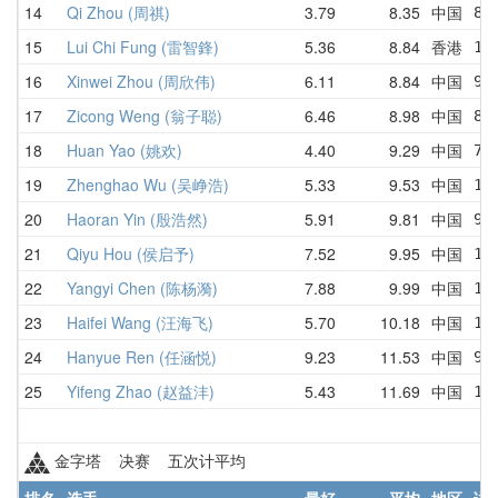
14
Qi Zhou (周祺)
3.79
8.35
中国
8.
15
Lui Chi Fung (雷智鋒)
5.36
8.84
香港
11
16
Xinwei Zhou (周欣伟)
6.11
8.84
中国
9.
17
Zicong Weng (翁子聪)
6.46
8.98
中国
8.
18
Huan Yao (姚欢)
4.40
9.29
中国
7.
19
Zhenghao Wu (吴峥浩)
5.33
9.53
中国
10
20
Haoran Yin (殷浩然)
5.91
9.81
中国
9.
21
Qiyu Hou (侯启予)
7.52
9.95
中国
13
22
Yangyi Chen (陈杨漪)
7.88
9.99
中国
10
23
Haifei Wang (汪海飞)
5.70
10.18
中国
10
24
Hanyue Ren (任涵悦)
9.23
11.53
中国
9.
25
Yifeng Zhao (赵益沣)
5.43
11.69
中国
14
金字塔 决赛 五次计平均
排名
选手
最好
平均
地区
详