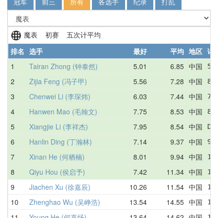
冠军
前三
所有
各选手
纪录
打乱
魔表 初赛 五次计平均
排名
选手
最好
平均
地区
详
1
Tairan Zhong (钟泰然)
5.01
6.85
中国
5.
2
Zijia Feng (冯子甲)
5.56
7.28
中国
8.
3
Chenwei Li (李琛炜)
6.03
7.44
中国
7.
4
Hanwen Mao (毛翰文)
7.75
8.53
中国
8.
5
Xiangjie Li (李祥杰)
7.95
8.54
中国
DN
6
Hanlin Ding (丁瀚林)
7.14
9.37
中国
9.
7
Xinan He (何栖楠)
8.01
9.94
中国
10
8
Qiyu Hou (侯启予)
7.42
11.34
中国
10
9
Jiachen Xu (徐嘉辰)
10.26
11.54
中国
12
10
Zhenghao Wu (吴峥浩)
13.54
14.55
中国
14
11
Young He (何嘉炀)
13.64
14.62
中国
16