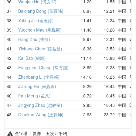
36
Wenjun He (何文军)
11.29
11.55
中国
17
37
Baiqiang Dong (董百强)
8.87
12.21
中国
14
38
Yuting Jin (金玉婷)
11.41
12.24
中国
13
39
Yuechen Mao (毛悦臣)
11.40
13.26
中国
14
40
Hang Zhu (朱航)
9.97
13.34
中国
9.
41
Yichang Chen (陈益昌)
8.38
13.52
中国
9.
42
Kai Bao (鲍凯)
11.14
13.88
中国
17
43
Fangyuan Chang (常方圆)
8.65
15.23
中国
18
44
Zhenbang Li (李振邦)
14.16
16.25
中国
15
45
Jiarong He (何嘉蓉)
8.29
16.44
中国
8.
46
Fan Meng (孟凡)
8.72
16.45
中国
20
47
Jingying Zhao (赵静莹)
9.85
18.45
中国
DN
48
Qiankun Wang (王乾坤)
12.63
23.72
中国
23
金字塔 复赛 五次计平均