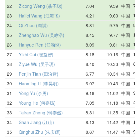
22
Zicong Weng (翁子聪)
7.04
9.59
中国
7.
23
Haifei Wang (汪海飞)
4.21
9.60
中国
11
24
Qi Zhou (周祺)
8.31
9.75
中国
8.
25
Zhenghao Wu (吴峥浩)
8.45
9.77
中国
11
26
Hanyue Ren (任涵悦)
8.09
9.81
中国
12
27
Yizhi Cui (崔益智)
8.18
10.16
中国
12
28
Ziyue Wu (吴子玥)
8.40
10.33
中国
8.
29
Fenjin Tian (田汾晋)
6.77
10.34
中国
9.
30
Haoming Li (李昊明)
6.07
10.43
中国
11
31
Yong Yu (余勇)
9.18
11.02
中国
9.
32
Young He (何嘉炀)
7.05
11.18
中国
46
33
Tairan Zhong (钟泰然)
8.31
11.35
中国
12
34
Shan Jiang (江山)
8.13
11.42
中国
13
35
Qinghui Zhu (朱庆辉)
8.67
11.47
中国
9.