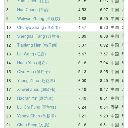
7
Xuan Chen (陈玄)
5.15
6.06
中国
5.
8
Hao Chang (常皓)
4.53
6.07
中国
7.
9
Weiwen Zhang (章巍玟)
4.88
6.25
中国
DN
10
Chunyu Zhang (张春雨)
4.47
6.83
中国
5.
11
Shenghai Fang (方胜海)
5.89
6.88
中国
7.
12
Tianlang Han (韩天朗)
5.07
6.92
中国
6.
13
Lei Wang (汪磊)
5.47
7.57
中国
8.
14
Huan Yao (姚欢)
6.18
7.94
中国
9.
15
Qiyu Hou (侯启予)
5.13
8.25
中国
8.
16
Yifeng Zhao (赵益沣)
6.00
8.45
中国
8.
17
Xinwei Zhou (周欣伟)
7.19
8.47
中国
7.
18
Haoran Yin (殷浩然)
7.49
8.51
中国
7.
19
Lui Chi Fung (雷智鋒)
6.24
8.54
香港
8.
20
Yangyi Chen (陈杨漪)
7.21
9.20
中国
8.
21
Chen Fang (方晨)
6.18
9.51
中国
9.