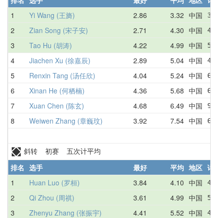
1
Yi Wang (王旖)
2.86
3.32
中国
3.
2
Zian Song (宋子安)
2.71
4.30
中国
4.
3
Tao Hu (胡涛)
4.22
4.99
中国
5.
4
Jiachen Xu (徐嘉辰)
2.89
5.04
中国
4.
5
Renxin Tang (汤任欣)
4.04
5.24
中国
6.
6
Xinan He (何栖楠)
4.36
5.68
中国
6.
7
Xuan Chen (陈玄)
4.68
6.49
中国
9.
8
Weiwen Zhang (章巍玟)
3.92
7.54
中国
6.
斜转 初赛 五次计平均
排名
选手
最好
平均
地区
详
1
Huan Luo (罗桓)
3.84
4.10
中国
4.
2
Qi Zhou (周祺)
3.61
4.99
中国
5.
3
Zhenyu Zhang (张振宇)
4.41
5.52
中国
4.