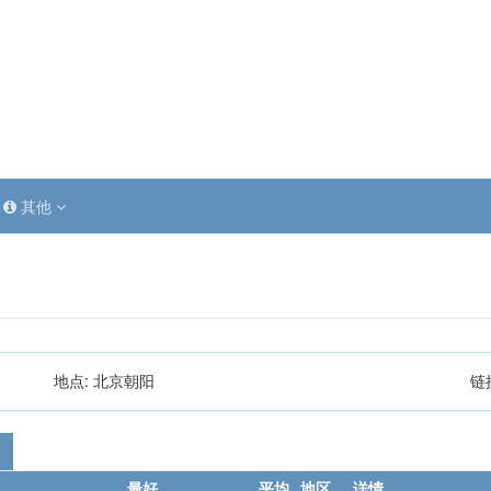
其他
地点:
北京朝阳
链
最好
平均
地区
详情