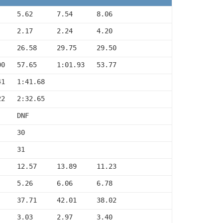
     5.62      7.54      8.06
     2.17      2.24      4.20
     26.58     29.75     29.50
00   57.65     1:01.93   53.77
41   1:41.68
22   2:32.65
     DNF
     30
     31
     12.57     13.89     11.23
     5.26      6.06      6.78
     37.71     42.01     38.02
     3.03      2.97      3.40