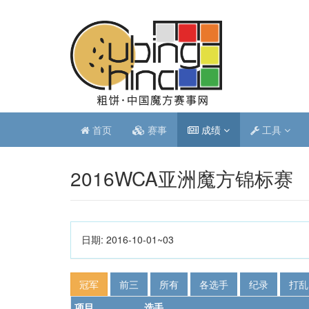
首页
赛事
成绩
工具
2016WCA亚洲魔方锦标赛
日期:
2016-10-01~03
冠军
前三
所有
各选手
纪录
打乱
项目
选手