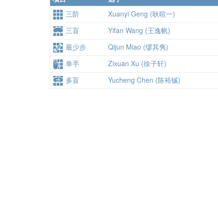
三阶
Xuanyi Geng (耿暄一)
三盲
Yifan Wang (王逸帆)
最少步
Qijun Miao (缪其隽)
单手
Zixuan Xu (徐子轩)
多盲
Yucheng Chen (陈裕铖)