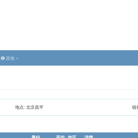
其他
地点:
北京昌平
链
最好
平均
地区
详情