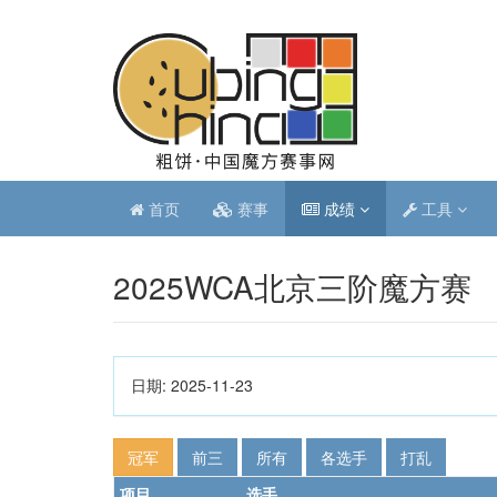
首页
赛事
成绩
工具
2025WCA北京三阶魔方赛
日期:
2025-11-23
冠军
前三
所有
各选手
打乱
项目
选手