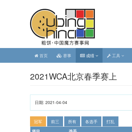
首页
赛事
成绩
工具
2021WCA北京春季赛上
日期:
2021-04-04
冠军
前三
所有
各选手
打乱
项目
选手