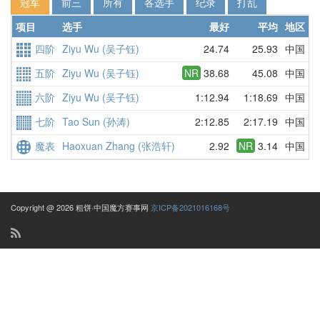
冠军
前三
所有
各选手
纪录
打乱
项目
选手
最好
平均
地区
四阶
Ziyu Wu (吴子钰)
24.74
25.93
中国
2
五阶
Ziyu Wu (吴子钰)
NR
38.68
45.08
中国
5
六阶
Ziyu Wu (吴子钰)
1:12.94
1:18.69
中国
1
七阶
Tao Sun (孙涛)
2:12.85
2:17.19
中国
2
魔表
Haoxuan Zhang (张浩轩)
2.92
NR
3.14
中国
2
Copyright @ 2026 粗饼·中国魔方赛事网
京ICP备2021016168号