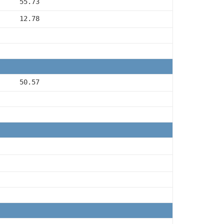
     55.73
     12.78
     50.57