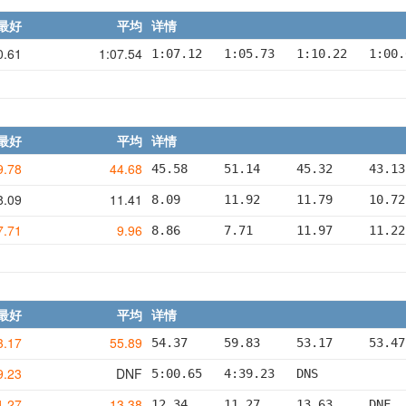
最好
平均
详情
0.61
1:07.54
1:07.12   1:05.73   1:10.22   1:00.
最好
平均
详情
9.78
44.68
45.58     51.14     45.32     43.13
.09
11.41
8.09      11.92     11.79     10.72
7.71
9.96
8.86      7.71      11.97     11.22
最好
平均
详情
3.17
55.89
54.37     59.83     53.17     53.47
9.23
DNF
5:00.65   4:39.23   DNS
1.27
13.38
12.34     11.27     13.63     DNF  