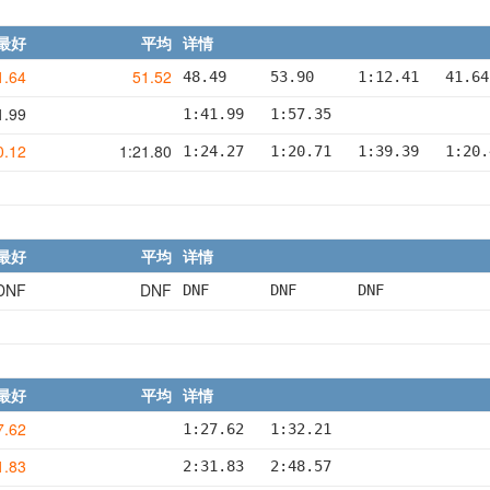
最好
平均
详情
1.64
51.52
48.49     53.90     1:12.41   41.64
1.99
1:41.99   1:57.35
0.12
1:21.80
1:24.27   1:20.71   1:39.39   1:20.
最好
平均
详情
DNF
DNF
DNF       DNF       DNF
最好
平均
详情
7.62
1:27.62   1:32.21
1.83
2:31.83   2:48.57