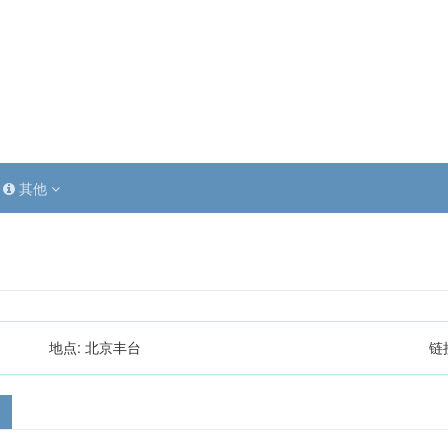
其他
地点:
北京丰台
链