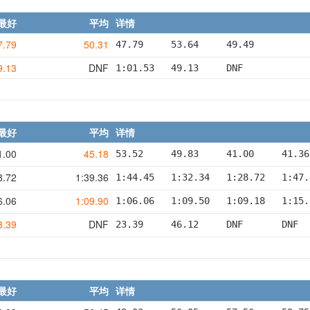
最好
平均
详情
7.79
50.31
47.79     53.64     49.49
9.13
DNF
1:01.53   49.13     DNF
最好
平均
详情
.00
45.18
53.52     49.83     41.00     41.36
8.72
1:39.36
1:44.45   1:32.34   1:28.72   1:47.
6.06
1:09.90
1:06.06   1:09.50   1:09.18   1:15.
3.39
DNF
23.39     46.12     DNF       DNF  
最好
平均
详情