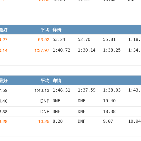
最好
平均
详情
4.27
53.92
53.24     52.70     55.81     1:18.
0.14
1:37.97
1:40.72   1:30.14   1:38.25   1:34.
最好
平均
详情
7.59
1:43.13
1:48.31   1:37.59   1:38.03   1:43.
.40
DNF
DNF       DNF       19.40
.38
DNF
DNF       DNF       18.38
8.28
10.25
8.28      DNF       9.07      10.94