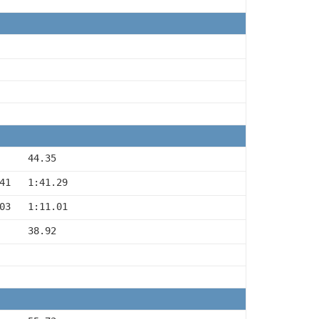
     44.35
41   1:41.29
03   1:11.01
     38.92