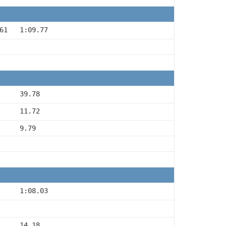
61   1:09.77
     39.78
     11.72
     9.79
     1:08.03
     14.18