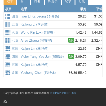
冠军
前三
所有
各选手
纪录
打乱
项目
选手
最好
平均
四阶
Ivan Li Ka Leong (李嘉亮)
28.25
31.05
五阶
Kailong Li (李开隆)
53.93
59.09
六阶
Wong Kin Lok (黃健樂)
1:42.48
1:44.82
七阶
Anyu Zhang (张安宇)
NR
2:18.21
2:32.44
三盲
Kaijun Lin (林恺俊)
22.65
DNF
四盲
Victor Tang Yao Jun (湯曜駿)
NR
3:09.70
DNF
五盲
Kaijun Lin (林恺俊)
4:57.70
DNF
多盲
Yucheng Chen (陈裕铖)
36/39 55:42
Copyright @ 2026 粗饼·中国魔方赛事网
京ICP备2021016168号