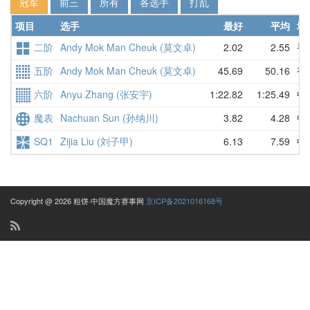
冠军
前三
所有
各选手
打乱
项目
选手
最好
平均
地
二阶
Andy Mok Man Cheuk (莫文卓)
2.02
2.55
香
五阶
Andy Mok Man Cheuk (莫文卓)
45.69
50.16
香
六阶
Anyu Zhang (张安宇)
1:22.82
1:25.49
中
魔表
Nachuan Sun (孙纳川)
3.82
4.28
中
SQ1
Zijia Liu (刘子甲)
6.13
7.59
中
Copyright @ 2026 粗饼·中国魔方赛事网
京ICP备2021016168号