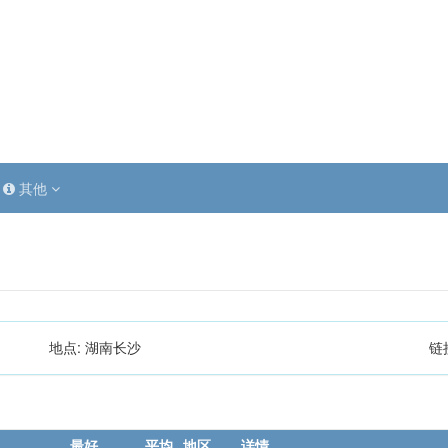
其他
地点:
湖南长沙
链
最好
平均
地区
详情