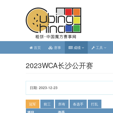
首页
赛事
成绩
工具
2023WCA长沙公开赛
日期:
2023-12-23
冠军
前三
所有
各选手
打乱
项目
选手