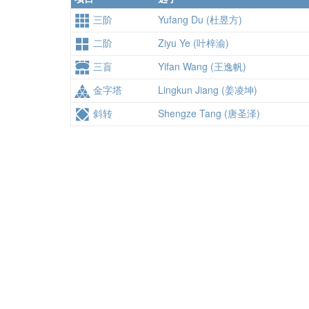
三阶
Yufang Du (杜昱方)
二阶
Ziyu Ye (叶梓渝)
三盲
Yifan Wang (王逸帆)
金字塔
Lingkun Jiang (姜凌坤)
斜转
Shengze Tang (唐圣泽)