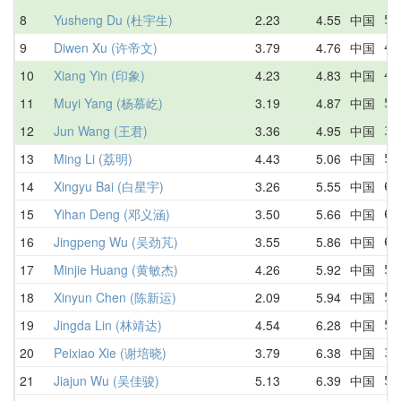
8
Yusheng Du (杜宇生)
2.23
4.55
中国
5.
9
Diwen Xu (许帝文)
3.79
4.76
中国
4.
10
Xiang Yin (印象)
4.23
4.83
中国
4.
11
Muyi Yang (杨慕屹)
3.19
4.87
中国
5.
12
Jun Wang (王君)
3.36
4.95
中国
3.
13
Ming Li (荔明)
4.43
5.06
中国
5.
14
Xingyu Bai (白星宇)
3.26
5.55
中国
6.
15
Yihan Deng (邓义涵)
3.50
5.66
中国
6.
16
Jingpeng Wu (吴劲芃)
3.55
5.86
中国
6.
17
Minjie Huang (黄敏杰)
4.26
5.92
中国
5.
18
Xinyun Chen (陈新运)
2.09
5.94
中国
5.
19
Jingda Lin (林靖达)
4.54
6.28
中国
5.
20
Peixiao Xie (谢培晓)
3.79
6.38
中国
3.
21
Jiajun Wu (吴佳骏)
5.13
6.39
中国
5.