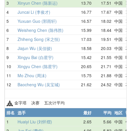
3
Xinyun Chen (陈新运)
13.70
17.51
中国
15
4
Juncai Li (李俊才)
16.77
17.67
中国
16
5
Yuxuan Guo (郭雨轩)
16.57
18.02
中国
17
6
Weisheng Chen (陈伟胜)
15.99
18.44
中国
18
7
Zhiheng Song (宋之恒)
17.03
19.51
中国
29
8
Jiajun Wu (吴佳骏)
18.58
20.03
中国
20
9
Xingyu Bai (白星宇)
15.42
21.55
中国
DN
10
Xingyu Chen (陈星宇)
20.65
21.71
中国
20
11
Mo Zhou (周沫)
15.75
21.88
中国
21
12
Baocheng Wu (吴宝城)
21.62
24.52
中国
24
金字塔 决赛 五次计平均
排名
选手
最好
平均
地区
详
1
Huaiyi Liu (刘怀熠)
2.65
5.66
中国
4.
2
Jun Fei (费俊)
4.06
5.82
中国
6.