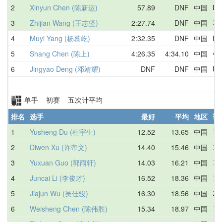
2
Xinyun Chen (陈新运)
57.89
DNF
中国
DN
3
Zhijian Wang (王志坚)
2:27.74
DNF
中国
2:
4
Muyi Yang (杨慕屹)
2:32.35
DNF
中国
DN
5
Shang Chen (陈上)
4:26.35
4:34.10
中国
4:
6
Jingyao Deng (邓靖耀)
DNF
DNF
中国
DN
单手 初赛 五次计平均
排名
选手
最好
平均
地区
详
1
Yusheng Du (杜宇生)
12.52
13.65
中国
13
2
Diwen Xu (许帝文)
14.40
15.46
中国
14
3
Yuxuan Guo (郭雨轩)
14.03
16.21
中国
17
4
Juncai Li (李俊才)
16.52
18.36
中国
19
5
Jiajun Wu (吴佳骏)
16.30
18.56
中国
20
6
Weisheng Chen (陈伟胜)
15.34
18.97
中国
19