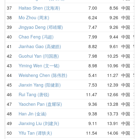
37
Haitao Shen (沈海涛)
7.00
8.56
中国
7.
38
Mo Zhou (周末)
6.24
9.26
中国
11
39
Jingyao Deng (邓靖耀)
7.47
9.26
中国
19
40
Chao Feng (冯超)
7.99
9.44
中国
9.
41
Jianhao Gao (高健皓)
8.82
9.61
中国
9.
42
Guohui Yan (闫国惠)
7.98
10.25
中国
10
43
Yiming Wen (文一铭)
8.98
10.96
中国
13
44
Weisheng Chen (陈伟胜)
5.41
11.27
中国
5.
45
Jianxin Yang (阳健新)
7.53
12.39
中国
12
46
Rui Tang (唐锐)
11.47
12.66
中国
11
47
Yaochen Pan (盘耀琛)
9.36
13.28
中国
15
48
Han Jin (金涵)
9.38
13.73
中国
17
49
Jianxing Liu (刘建兴)
9.11
13.91
中国
10
50
Yifu Tan (谭轶夫)
11.54
14.06
中国
17