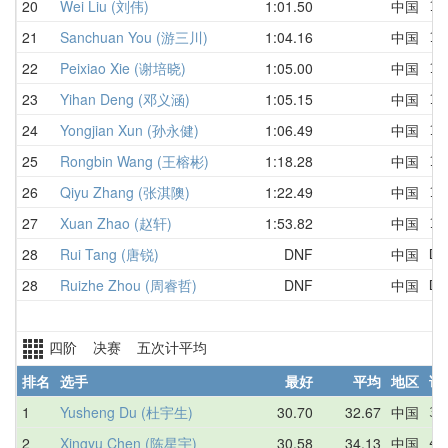
20
Wei Liu (刘伟)
1:01.50
中国
1:
21
Sanchuan You (游三川)
1:04.16
中国
1:
22
Peixiao Xie (谢培晓)
1:05.00
中国
1:
23
Yihan Deng (邓义涵)
1:05.15
中国
1:
24
Yongjian Xun (孙永健)
1:06.49
中国
1:
25
Rongbin Wang (王榕彬)
1:18.28
中国
1:
26
Qiyu Zhang (张淇隩)
1:22.49
中国
1:
27
Xuan Zhao (赵轩)
1:53.82
中国
1:
28
Rui Tang (唐锐)
DNF
中国
DN
28
Ruizhe Zhou (周睿哲)
DNF
中国
DN
四阶 决赛 五次计平均
排名
选手
最好
平均
地区
详
1
Yusheng Du (杜宇生)
30.70
32.67
中国
32
2
Xingyu Chen (陈星宇)
30.58
34.13
中国
44