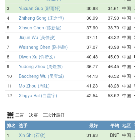
3
Yuxuan Guo (郭雨轩)
30.88
34.61
中国
35
4
Zhiheng Song (宋之恒)
30.99
37.90
中国
41
5
Xinyun Chen (陈新运)
37.90
38.70
中国
41
6
Jiajun Wu (吴佳骏)
37.11
43.22
中国
52
7
Weisheng Chen (陈伟胜)
37.07
43.98
中国
46
8
Diwen Xu (许帝文)
40.48
45.09
中国
DN
9
Yudong Zhou (周煜东)
36.77
46.45
中国
43
10
Baocheng Wu (吴宝城)
44.13
46.52
中国
48
11
Mo Zhou (周沫)
41.23
48.28
中国
51
12
Xingyu Bai (白星宇)
42.54
53.52
中国
47
三盲 决赛 三次计最好
排名
选手
最好
平均
地区
详
1
Xin Shi (石欣)
31.63
DNF
中国
31