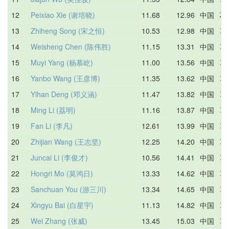
12
Peixiao Xie (谢培晓)
11.68
12.96
中国
22
13
Zhiheng Song (宋之恒)
10.53
12.98
中国
15
14
Weisheng Chen (陈伟胜)
11.15
13.31
中国
15
15
Muyi Yang (杨慕屹)
11.00
13.56
中国
14
16
Yanbo Wang (王彦博)
11.35
13.62
中国
15
17
Yihan Deng (邓义涵)
11.47
13.82
中国
15
18
Ming Li (荔明)
11.16
13.87
中国
15
19
Fan Li (李凡)
12.61
13.99
中国
13
20
Zhijian Wang (王志坚)
12.25
14.20
中国
14
21
Juncai Li (李俊才)
10.56
14.41
中国
16
22
Hongri Mo (莫鸿日)
13.33
14.62
中国
14
23
Sanchuan You (游三川)
13.34
14.65
中国
14
24
Xingyu Bai (白星宇)
11.13
14.82
中国
15
25
Wei Zhang (张威)
13.45
15.03
中国
13