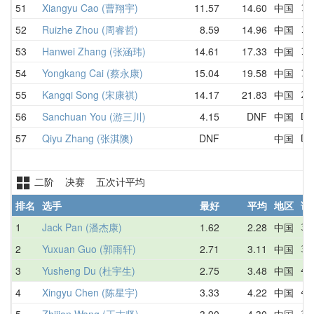
51
Xiangyu Cao (曹翔宇)
11.57
14.60
中国
11
52
Ruizhe Zhou (周睿哲)
8.59
14.96
中国
16
53
Hanwei Zhang (张涵玮)
14.61
17.33
中国
18
54
Yongkang Cai (蔡永康)
15.04
19.58
中国
15
55
Kangqi Song (宋康祺)
14.17
21.83
中国
24
56
Sanchuan You (游三川)
4.15
DNF
中国
DN
57
Qiyu Zhang (张淇隩)
DNF
中国
DN
二阶 决赛 五次计平均
排名
选手
最好
平均
地区
详
1
Jack Pan (潘杰康)
1.62
2.28
中国
3.
2
Yuxuan Guo (郭雨轩)
2.71
3.11
中国
3.
3
Yusheng Du (杜宇生)
2.75
3.48
中国
4.
4
Xingyu Chen (陈星宇)
3.33
4.22
中国
4.
5
Zhijian Wang (王志坚)
3.90
4.30
中国
3.