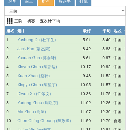
冠军
前三
所有
各选手
打乱
三阶 初赛 五次计平均
排名
选手
最好
平均
地区
详
1
Yusheng Du (杜宇生)
5.91
8.40
中国
9.
2
Jack Pan (潘杰康)
8.42
8.83
中国
8.
3
Yuxuan Guo (郭雨轩)
8.61
9.97
中国
DN
4
Xinyun Chen (陈新运)
10.17
10.92
中国
10
5
Xuan Zhao (赵轩)
9.48
11.52
中国
12
6
Xingyu Chen (陈星宇)
10.95
11.57
中国
13
7
Diwen Xu (许帝文)
10.36
11.75
中国
11
8
Yudong Zhou (周煜东)
11.02
12.26
中国
12
9
Mo Zhou (周沫)
11.07
12.30
中国
11
10
Chen Ching Cheung (陳政璋)
11.50
12.79
香港
11
11
Jiajun Wu (吴佳骏)
11.33
12.84
中国
12