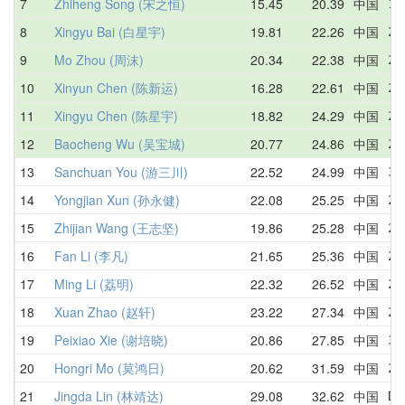
7
Zhiheng Song (宋之恒)
15.45
20.39
中国
15
8
Xingyu Bai (白星宇)
19.81
22.26
中国
20
9
Mo Zhou (周沫)
20.34
22.38
中国
25
10
Xinyun Chen (陈新运)
16.28
22.61
中国
22
11
Xingyu Chen (陈星宇)
18.82
24.29
中国
26
12
Baocheng Wu (吴宝城)
20.77
24.86
中国
26
13
Sanchuan You (游三川)
22.52
24.99
中国
34
14
Yongjian Xun (孙永健)
22.08
25.25
中国
26
15
Zhijian Wang (王志坚)
19.86
25.28
中国
28
16
Fan Li (李凡)
21.65
25.36
中国
24
17
Ming Li (荔明)
22.32
26.52
中国
25
18
Xuan Zhao (赵轩)
23.22
27.34
中国
27
19
Peixiao Xie (谢培晓)
20.86
27.85
中国
35
20
Hongri Mo (莫鸿日)
20.62
31.59
中国
20
21
Jingda Lin (林靖达)
29.08
32.62
中国
DN