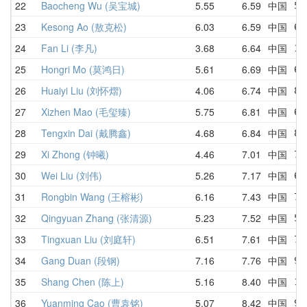
22
Baocheng Wu (吴宝城)
5.55
6.59
中国
5.
23
Kesong Ao (敖克松)
6.03
6.59
中国
6.
24
Fan Li (李凡)
3.68
6.64
中国
15
25
Hongri Mo (莫鸿日)
5.61
6.69
中国
6.
26
Huaiyi Liu (刘怀熠)
4.06
6.74
中国
8.
27
Xizhen Mao (毛玺臻)
5.75
6.81
中国
6.
28
Tengxin Dai (戴腾鑫)
4.68
6.84
中国
8.
29
Xi Zhong (钟曦)
4.46
7.01
中国
7.
30
Wei Liu (刘伟)
5.26
7.17
中国
6.
31
Rongbin Wang (王榕彬)
6.16
7.43
中国
7.
32
Qingyuan Zhang (张清源)
5.23
7.52
中国
5.
33
Tingxuan Liu (刘庭轩)
6.51
7.61
中国
7.
34
Gang Duan (段钢)
7.16
7.76
中国
9.
35
Shang Chen (陈上)
5.16
8.40
中国
12
36
Yuanming Cao (曹袁铭)
5.07
8.42
中国
9.