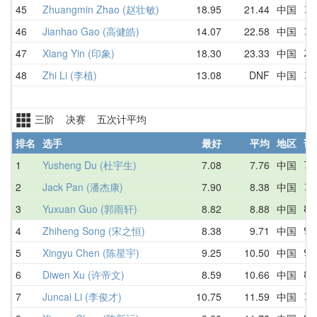
45
Zhuangmin Zhao (赵壮敏)
18.95
21.44
中国
19
46
Jianhao Gao (高健皓)
14.07
22.58
中国
14
47
Xiang Yin (印象)
18.30
23.33
中国
20
48
Zhi Li (李植)
13.08
DNF
中国
13
三阶 决赛 五次计平均
排名
选手
最好
平均
地区
详
1
Yusheng Du (杜宇生)
7.08
7.76
中国
7.
2
Jack Pan (潘杰康)
7.90
8.38
中国
10
3
Yuxuan Guo (郭雨轩)
8.82
8.88
中国
8.
4
Zhiheng Song (宋之恒)
8.38
9.71
中国
9.
5
Xingyu Chen (陈星宇)
9.25
10.50
中国
9.
6
Diwen Xu (许帝文)
8.59
10.66
中国
8.
7
Juncai Li (李俊才)
10.75
11.59
中国
11