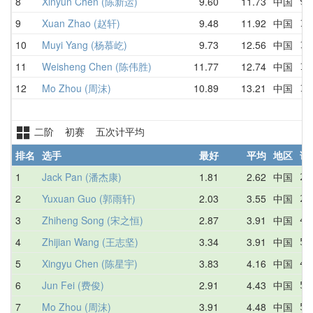
8
Xinyun Chen (陈新运)
9.60
11.73
中国
9.
9
Xuan Zhao (赵轩)
9.48
11.92
中国
11
10
Muyi Yang (杨慕屹)
9.73
12.56
中国
11
11
Weisheng Chen (陈伟胜)
11.77
12.74
中国
12
12
Mo Zhou (周沫)
10.89
13.21
中国
10
二阶 初赛 五次计平均
排名
选手
最好
平均
地区
详
1
Jack Pan (潘杰康)
1.81
2.62
中国
2.
2
Yuxuan Guo (郭雨轩)
2.03
3.55
中国
2.
3
Zhiheng Song (宋之恒)
2.87
3.91
中国
4.
4
Zhijian Wang (王志坚)
3.34
3.91
中国
5.
5
Xingyu Chen (陈星宇)
3.83
4.16
中国
4.
6
Jun Fei (费俊)
2.91
4.43
中国
5.
7
Mo Zhou (周沫)
3.91
4.48
中国
5.