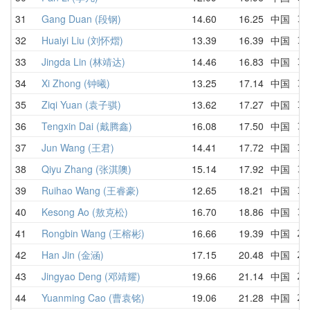
31
Gang Duan (段钢)
14.60
16.25
中国
17
32
Huaiyi Liu (刘怀熠)
13.39
16.39
中国
13
33
Jingda Lin (林靖达)
14.46
16.83
中国
17
34
Xi Zhong (钟曦)
13.25
17.14
中国
13
35
Ziqi Yuan (袁子骐)
13.62
17.27
中国
16
36
Tengxin Dai (戴腾鑫)
16.08
17.50
中国
19
37
Jun Wang (王君)
14.41
17.72
中国
15
38
Qiyu Zhang (张淇隩)
15.14
17.92
中国
19
39
Ruihao Wang (王睿豪)
12.65
18.21
中国
18
40
Kesong Ao (敖克松)
16.70
18.86
中国
18
41
Rongbin Wang (王榕彬)
16.66
19.39
中国
27
42
Han Jin (金涵)
17.15
20.48
中国
20
43
Jingyao Deng (邓靖耀)
19.66
21.14
中国
23
44
Yuanming Cao (曹袁铭)
19.06
21.28
中国
21