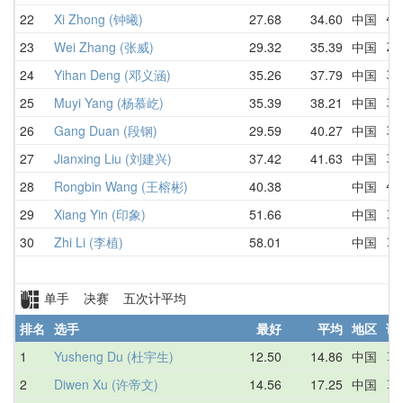
22
Xi Zhong (钟曦)
27.68
34.60
中国
42
23
Wei Zhang (张威)
29.32
35.39
中国
29
24
Yihan Deng (邓义涵)
35.26
37.79
中国
35
25
Muyi Yang (杨慕屹)
35.39
38.21
中国
37
26
Gang Duan (段钢)
29.59
40.27
中国
38
27
Jianxing Liu (刘建兴)
37.42
41.63
中国
37
28
Rongbin Wang (王榕彬)
40.38
中国
40
29
Xiang Yin (印象)
51.66
中国
1:
30
Zhi Li (李植)
58.01
中国
1:
单手 决赛 五次计平均
排名
选手
最好
平均
地区
详
1
Yusheng Du (杜宇生)
12.50
14.86
中国
16
2
Diwen Xu (许帝文)
14.56
17.25
中国
17