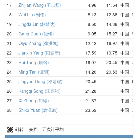
17
Zhijian Wang (王志坚)
4.96
11.54
中国
11
18
Wei Liu (刘伟)
8.13
12.38
中国
9.
19
Jingda Lin (林靖达)
8.50
14.36
中国
12
20
Gang Duan (段钢)
9.05
15.27
中国
9.
21
Qiyu Zhang (张淇隩)
12.42
16.97
中国
13
22
Jianxin Yang (阳健新)
17.59
19.75
中国
17
23
Rui Tang (唐锐)
16.07
20.45
中国
35
24
Ming Tan (谭明)
14.20
20.53
中国
14
25
Jingyao Deng (邓靖耀)
20.45
中国
DN
26
Kangqi Song (宋康祺)
21.28
中国
22
27
Xi Zhong (钟曦)
21.67
中国
24
28
Shixu Yuan (袁泽旭)
23.59
中国
23
斜转 决赛 五次计平均