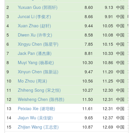
2
Yuxuan Guo (郭雨轩)
8.60
9.13
中国
11
3
Juncai Li (李俊才)
8.66
9.91
中国
8.
4
Xuan Zhao (赵轩)
9.44
10.05
中国
9.
5
Diwen Xu (许帝文)
8.58
10.08
中国
10
6
Xingyu Chen (陈星宇)
7.85
10.15
中国
7.
7
Jack Pan (潘杰康)
8.81
10.33
中国
11
8
Muyi Yang (杨慕屹)
10.30
10.86
中国
11
9
Xinyun Chen (陈新运)
9.47
11.20
中国
11
10
Mo Zhou (周沫)
10.56
11.25
中国
11
11
Zhiheng Song (宋之恒)
10.27
12.30
中国
13
12
Weisheng Chen (陈伟胜)
11.50
12.31
中国
11
13
Peixiao Xie (谢培晓)
11.61
12.31
中国
11
14
Jiajun Wu (吴佳骏)
9.65
12.37
中国
11
15
Zhijian Wang (王志坚)
10.87
12.69
中国
13