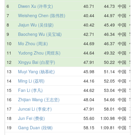
6
Diwen Xu (许帝文)
40.71
44.73
中国
46
7
Weisheng Chen (陈伟胜)
40.44
44.97
中国
45
8
Jiajun Wu (吴佳骏)
40.42
45.49
中国
48
9
Baocheng Wu (吴宝城)
42.71
46.34
中国
52
10
Mo Zhou (周沫)
44.69
46.37
中国
45
11
Yudong Zhou (周煜东)
44.64
49.32
中国
49
12
Xingyu Bai (白星宇)
47.91
50.22
中国
59
13
Muyi Yang (杨慕屹)
45.98
51.14
中国
50
14
Ming Li (荔明)
44.16
52.05
中国
44
15
Fan Li (李凡)
44.62
53.04
中国
54
16
Zhijian Wang (王志坚)
48.04
54.66
中国
53
17
Juncai Li (李俊才)
47.91
58.01
中国
1:
18
Jun Fei (费俊)
55.60
1:00.98
中国
55
19
Gang Duan (段钢)
58.15
1:09.81
中国
58