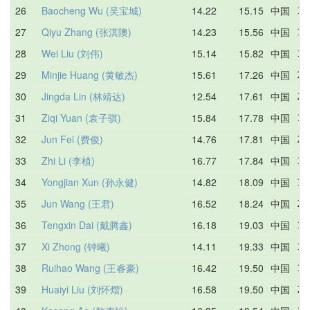
26
Baocheng Wu (吴宝城)
14.22
15.15
中国
14
27
Qiyu Zhang (张淇隩)
14.23
15.56
中国
15
28
Wei Liu (刘伟)
15.14
15.82
中国
15
29
Minjie Huang (黄敏杰)
15.61
17.26
中国
20
30
Jingda Lin (林靖达)
12.54
17.61
中国
21
31
Ziqi Yuan (袁子骐)
15.84
17.78
中国
18
32
Jun Fei (费俊)
14.76
17.81
中国
20
33
Zhi Li (李植)
16.77
17.84
中国
19
34
Yongjian Xun (孙永健)
14.82
18.09
中国
17
35
Jun Wang (王君)
16.52
18.24
中国
27
36
Tengxin Dai (戴腾鑫)
16.18
19.03
中国
19
37
Xi Zhong (钟曦)
14.11
19.33
中国
14
38
Ruihao Wang (王睿豪)
16.42
19.50
中国
18
39
Huaiyi Liu (刘怀熠)
16.58
19.50
中国
21