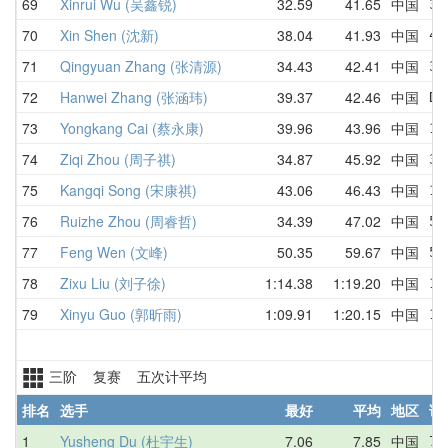
69
Xinrui Wu (吴鑫锐)
32.59
41.65
中国
37
70
Xin Shen (沈新)
38.04
41.93
中国
41
71
Qingyuan Zhang (张清源)
34.43
42.41
中国
39
72
Hanwei Zhang (张涵玮)
39.37
42.46
中国
DN
73
Yongkang Cai (蔡永康)
39.96
43.96
中国
1:
74
Ziqi Zhou (周子祺)
34.87
45.92
中国
35
75
Kangqi Song (宋康祺)
43.06
46.43
中国
1:
76
Ruizhe Zhou (周睿哲)
34.39
47.02
中国
56
77
Feng Wen (文峰)
50.35
59.67
中国
50
78
Zixu Liu (刘子徐)
1:14.38
1:19.20
中国
1:
79
Xinyu Guo (郭昕雨)
1:09.91
1:20.15
中国
1:
三阶 复赛 五次计平均
排名
选手
最好
平均
地区
详
1
Yusheng Du (杜宇生)
7.06
7.85
中国
7.