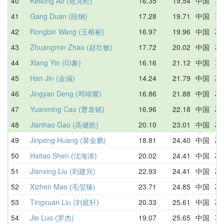
40
Kesong Ao (敖克松)
16.35
19.54
中国
19
41
Gang Duan (段钢)
17.28
19.71
中国
19
42
Rongbin Wang (王榕彬)
16.97
19.96
中国
20
43
Zhuangmin Zhao (赵壮敏)
17.72
20.02
中国
26
44
Xiang Yin (印象)
16.16
21.12
中国
17
45
Han Jin (金涵)
14.24
21.79
中国
22
46
Jingyao Deng (邓靖耀)
16.86
21.88
中国
27
47
Yuanming Cao (曹袁铭)
16.96
22.18
中国
24
48
Jianhao Gao (高健皓)
20.10
23.01
中国
23
49
Jinpeng Huang (黄金鹏)
18.81
24.40
中国
25
50
Haitao Shen (沈海涛)
20.02
24.41
中国
24
51
Jianxing Liu (刘建兴)
22.93
24.41
中国
24
52
Xizhen Mao (毛玺臻)
23.71
24.85
中国
26
53
Tingxuan Liu (刘庭轩)
20.33
25.61
中国
25
54
Jie Luo (罗杰)
19.07
25.65
中国
33