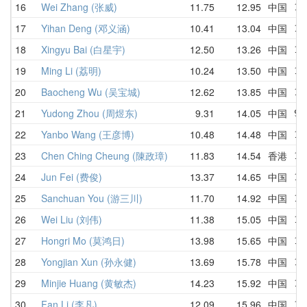
16
Wei Zhang (张威)
11.75
12.95
中国
13
17
Yihan Deng (邓义涵)
10.41
13.04
中国
12
18
Xingyu Bai (白星宇)
12.50
13.26
中国
13
19
Ming Li (荔明)
10.24
13.50
中国
10
20
Baocheng Wu (吴宝城)
12.62
13.85
中国
17
21
Yudong Zhou (周煜东)
9.31
14.05
中国
9.
22
Yanbo Wang (王彦博)
10.48
14.48
中国
10
23
Chen Ching Cheung (陳政璋)
11.83
14.54
香港
11
24
Jun Fei (费俊)
13.37
14.65
中国
13
25
Sanchuan You (游三川)
11.70
14.92
中国
13
26
Wei Liu (刘伟)
11.38
15.05
中国
11
27
Hongri Mo (莫鸿日)
13.98
15.65
中国
17
28
Yongjian Xun (孙永健)
13.69
15.78
中国
15
29
Minjie Huang (黄敏杰)
14.23
15.92
中国
14
30
Fan Li (李凡)
12.09
15.96
中国
12