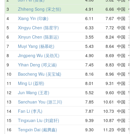
3
Zhiheng Song (宋之恒)
4.91
6.66
中国
4.
4
Xiang Yin (印象)
6.11
7.67
中国
7.
5
Xingyu Chen (陈星宇)
6.33
7.72
中国
6.
6
Xinyun Chen (陈新运)
3.55
8.24
中国
3.
7
Muyi Yang (杨慕屹)
5.43
8.64
中国
5.
8
Jingpeng Wu (吴劲芃)
4.90
8.69
中国
4.
9
Yihan Deng (邓义涵)
7.45
8.83
中国
8.
10
Baocheng Wu (吴宝城)
8.16
8.96
中国
9.
11
Ming Li (荔明)
8.01
9.31
中国
10
12
Jun Wang (王君)
5.52
9.60
中国
9.
13
Sanchuan You (游三川)
7.85
10.61
中国
11
14
Fan Li (李凡)
7.87
10.73
中国
7.
15
Tingxuan Liu (刘庭轩)
9.39
10.87
中国
11
16
Tengxin Dai (戴腾鑫)
9.30
11.23
中国
9.