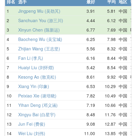
排名
选手
最好
平均
地区
详
1
Jingpeng Wu (吴劲芃)
3.91
5.81
中国
7.
2
Sanchuan You (游三川)
4.44
6.12
中国
7.
3
Xinyun Chen (陈新运)
6.77
7.69
中国
DN
4
Baocheng Wu (吴宝城)
6.25
7.98
中国
7.
5
Zhijian Wang (王志坚)
5.56
8.32
中国
11
6
Fan Li (李凡)
6.16
8.44
中国
13
7
Huaiyi Liu (刘怀熠)
5.42
8.54
中国
10
8
Kesong Ao (敖克松)
8.61
9.92
中国
8.
9
Xiang Yin (印象)
6.53
10.29
中国
13
10
Peixiao Xie (谢培晓)
7.82
10.49
中国
14
11
Yihan Deng (邓义涵)
7.19
10.66
中国
13
12
Xingyu Bai (白星宇)
8.48
11.76
中国
13
13
Jun Fei (费俊)
9.08
12.87
中国
16
14
Wei Liu (刘伟)
11.00
13.85
中国
11