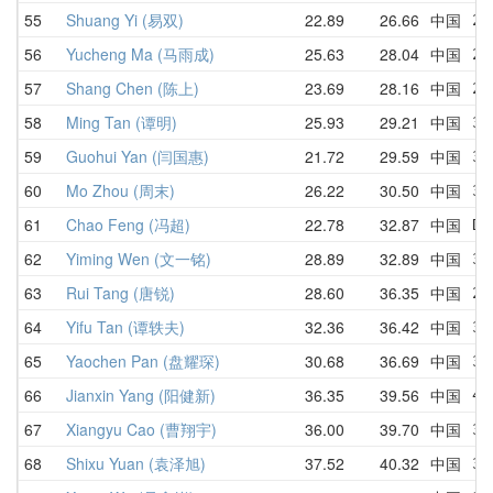
55
Shuang Yi (易双)
22.89
26.66
中国
26
56
Yucheng Ma (马雨成)
25.63
28.04
中国
27
57
Shang Chen (陈上)
23.69
28.16
中国
23
58
Ming Tan (谭明)
25.93
29.21
中国
33
59
Guohui Yan (闫国惠)
21.72
29.59
中国
36
60
Mo Zhou (周末)
26.22
30.50
中国
31
61
Chao Feng (冯超)
22.78
32.87
中国
DN
62
Yiming Wen (文一铭)
28.89
32.89
中国
37
63
Rui Tang (唐锐)
28.60
36.35
中国
28
64
Yifu Tan (谭轶夫)
32.36
36.42
中国
37
65
Yaochen Pan (盘耀琛)
30.68
36.69
中国
30
66
Jianxin Yang (阳健新)
36.35
39.56
中国
40
67
Xiangyu Cao (曹翔宇)
36.00
39.70
中国
36
68
Shixu Yuan (袁泽旭)
37.52
40.32
中国
38