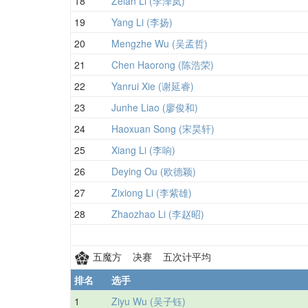
18
Zelan Li (李泽岚)
19
Yang Li (李扬)
20
Mengzhe Wu (吴孟哲)
21
Chen Haorong (陈浩荣)
22
Yanrui Xie (谢延睿)
23
Junhe Liao (廖俊和)
24
Haoxuan Song (宋昊轩)
25
Xiang Li (李响)
26
Deying Ou (欧德颖)
27
Zixiong Li (李紫雄)
28
Zhaozhao Li (李赵昭)
五魔方 决赛 五次计平均
排名
选手
1
Ziyu Wu (吴子钰)