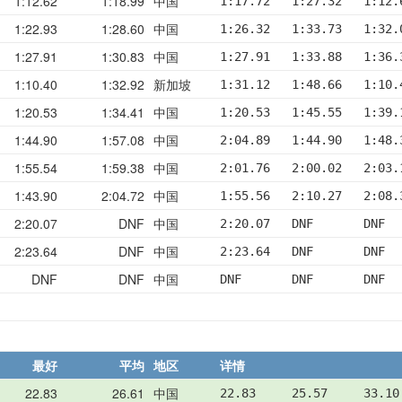
1:12.62
1:18.99
中国
1:17.72   1:27.32   1:12.
1:22.93
1:28.60
中国
1:26.32   1:33.73   1:32.
1:27.91
1:30.83
中国
1:27.91   1:33.88   1:36.
1:10.40
1:32.92
新加坡
1:31.12   1:48.66   1:10.
1:20.53
1:34.41
中国
1:20.53   1:45.55   1:39.
1:44.90
1:57.08
中国
2:04.89   1:44.90   1:48.
1:55.54
1:59.38
中国
2:01.76   2:00.02   2:03.
1:43.90
2:04.72
中国
1:55.56   2:10.27   2:08.
2:20.07
DNF
中国
2:20.07   DNF       DNF  
2:23.64
DNF
中国
2:23.64   DNF       DNF  
DNF
DNF
中国
DNF       DNF       DNF  
最好
平均
地区
详情
22.83
26.61
中国
22.83     25.57     33.10