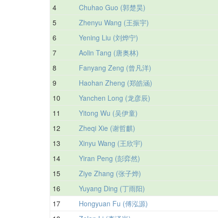
4
Chuhao Guo (郭楚昊)
5
Zhenyu Wang (王振宇)
6
Yening Liu (刘烨宁)
7
Aolin Tang (唐奥林)
8
Fanyang Zeng (曾凡洋)
9
Haohan Zheng (郑皓涵)
10
Yanchen Long (龙彦辰)
11
Yitong Wu (吴伊童)
12
Zheqi Xie (谢哲麒)
13
Xinyu Wang (王欣宇)
14
Yiran Peng (彭弈然)
15
Ziye Zhang (张子烨)
16
Yuyang Ding (丁雨阳)
17
Hongyuan Fu (傅泓源)