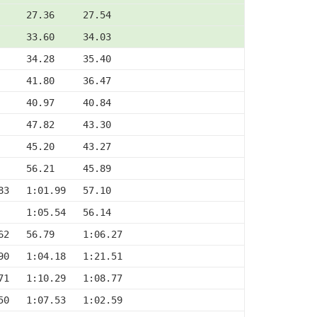
     27.36     27.54
     33.60     34.03
     34.28     35.40
     41.80     36.47
     40.97     40.84
     47.82     43.30
     45.20     43.27
     56.21     45.89
83   1:01.99   57.10
     1:05.54   56.14
62   56.79     1:06.27
90   1:04.18   1:21.51
71   1:10.29   1:08.77
50   1:07.53   1:02.59