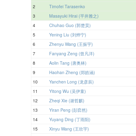
2
Timofei Tarasenko
3
Masayuki Hirai (平井雅之)
4
Chuhao Guo (郭楚昊)
5
Yening Liu (刘烨宁)
6
Zhenyu Wang (王振宇)
7
Fanyang Zeng (曾凡洋)
8
Aolin Tang (唐奥林)
9
Haohan Zheng (郑皓涵)
10
Yanchen Long (龙彦辰)
11
Yitong Wu (吴伊童)
12
Zheqi Xie (谢哲麒)
13
Yiran Peng (彭弈然)
14
Yuyang Ding (丁雨阳)
15
Xinyu Wang (王欣宇)