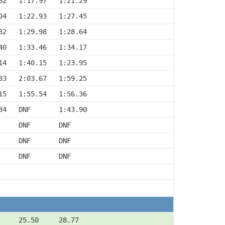
62   1:17.97   1:21.29
04   1:22.93   1:27.45
32   1:29.98   1:28.64
40   1:33.46   1:34.17
14   1:40.15   1:23.95
33   2:03.67   1:59.25
15   1:55.54   1:56.36
34   DNF       1:43.90
     DNF       DNF
     DNF       DNF
     DNF       DNF
     25.50     28.77