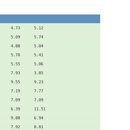
     4.73      5.12
     5.09      5.74
     4.88      5.04
     5.70      5.41
     5.55      5.06
     7.93      3.85
     9.55      9.23
     7.19      7.77
     7.09      7.09
     6.39      11.51
     9.88      6.94
     7.92      8.81