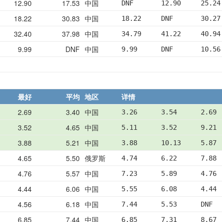
12.90
17.53
中国
DNF       12.90     25.24
18.22
30.83
中国
18.22     DNF       30.27
32.40
37.98
中国
34.79     41.22     40.94
9.99
DNF
中国
9.99      DNF       10.56
最好
平均
地区
详情
2.69
3.40
中国
3.26      3.54      2.69 
3.52
4.65
中国
5.11      3.52      9.21 
3.88
5.21
中国
3.88      10.13     5.87 
4.65
5.50
俄罗斯
4.74      6.22      7.88 
4.76
5.57
中国
7.23      5.89      4.76 
4.44
6.06
中国
5.55      6.08      4.44 
4.56
6.18
中国
7.44      5.53      DNF  
6.85
7.44
中国
6.85      7.31      8.67 