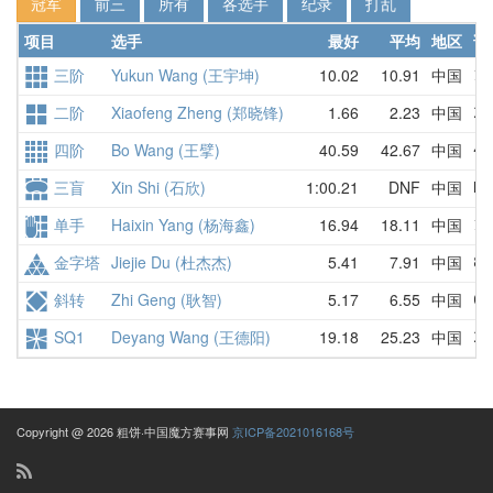
冠军
前三
所有
各选手
纪录
打乱
项目
选手
最好
平均
地区
详
三阶
Yukun Wang (王宇坤)
10.02
10.91
中国
10
二阶
Xiaofeng Zheng (郑晓锋)
1.66
2.23
中国
2.
四阶
Bo Wang (王擘)
40.59
42.67
中国
40
三盲
Xin Shi (石欣)
1:00.21
DNF
中国
DN
单手
Haixin Yang (杨海鑫)
16.94
18.11
中国
17
金字塔
Jiejie Du (杜杰杰)
5.41
7.91
中国
8.
斜转
Zhi Geng (耿智)
5.17
6.55
中国
6.
SQ1
Deyang Wang (王德阳)
19.18
25.23
中国
21
Copyright @ 2026 粗饼·中国魔方赛事网
京ICP备2021016168号