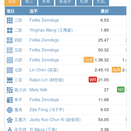
冠军
前三
所有
各选手
纪录
打乱
项目
选手
最好
三阶
Feliks Zemdegs
6.53
7
二阶
Yinghao Wang (王鹰豪)
1.89
2
四阶
Feliks Zemdegs
25.47
28
五阶
Feliks Zemdegs
50.32
52
六阶
Feliks Zemdegs
OcR
1:38.32
1:48
七阶
Lin Chen (陈霖)
2:45.10
AsR
2:49
三盲
Kaijun Lin (林恺俊)
WR
21.05
D
最少步
Mats Valk
27
NR
27
单手
Feliks Zemdegs
11.68
11
魔表
Zijia Feng (冯子甲)
6.03
7
五魔方
Jacky Koo Chun Ki (顧俊祺)
54.05
57
金字塔
Yi Wang (王旖)
3.36
3