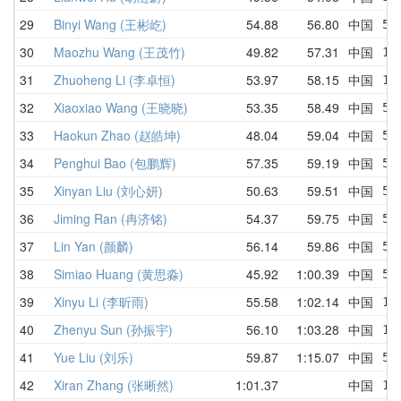
29
Binyi Wang (王彬屹)
54.88
56.80
中国
55
30
Maozhu Wang (王茂竹)
49.82
57.31
中国
1:
31
Zhuoheng Li (李卓恒)
53.97
58.15
中国
1:
32
Xiaoxiao Wang (王晓晓)
53.35
58.49
中国
57
33
Haokun Zhao (赵皓坤)
48.04
59.04
中国
58
34
Penghui Bao (包鹏辉)
57.35
59.19
中国
57
35
Xinyan Liu (刘心妍)
50.63
59.51
中国
50
36
Jiming Ran (冉济铭)
54.37
59.75
中国
54
37
Lin Yan (颜麟)
56.14
59.86
中国
57
38
Simiao Huang (黄思淼)
45.92
1:00.39
中国
58
39
Xinyu Li (李昕雨)
55.58
1:02.14
中国
1:
40
Zhenyu Sun (孙振宇)
56.10
1:03.28
中国
1:
41
Yue Liu (刘乐)
59.87
1:15.07
中国
59
42
Xiran Zhang (张晰然)
1:01.37
中国
1: