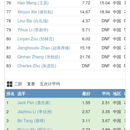
76
Hao Wang (王昊)
7.72
15.04
中国
19
77
Xinyun Xie (谢欣耘)
14.67
18.94
中国
21
78
Lirui Bai (白礼瑞)
4.37
DNF
中国
DN
79
Yihua Li (李易华)
5.71
DNF
中国
5.
80
Linyan Zou (邹林言)
6.02
DNF
中国
DN
81
Jianghouxiu Zhao (赵蒋厚修)
15.19
DNF
中国
20
82
Qinhao Zhang (张钦皓)
21.76
DNF
中国
DN
83
Charles Zhu (朱彦臣)
DNF
DNF
中国
DN
二阶 复赛 五次计平均
排名
选手
最好
平均
地区
详
1
Jack Pan (潘杰康)
1.55
2.51
中国
2.
2
Jiazhou Li (李佳洲)
2.57
3.35
中国
3.
3
Bo Tang (唐搏)
3.11
3.67
中国
3.
4
Mulun Yin (阴目仑)
2.72
3.99
中国
4.