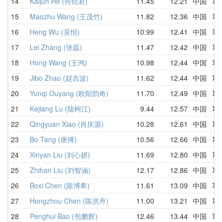
14
Kaijun He (何铠君)
11.45
12.21
中国
11
15
Maozhu Wang (王茂竹)
11.82
12.36
中国
13
16
Heng Wu (吴恒)
10.99
12.41
中国
12
17
Lei Zhang (张磊)
11.47
12.42
中国
13
18
Hong Wang (王鸿)
10.98
12.44
中国
13
19
Jibo Zhao (赵吉波)
11.62
12.44
中国
12
20
Yunqi Ouyang (欧阳韵奇)
11.70
12.49
中国
12
21
Kejiang Lu (陆柯江)
9.44
12.57
中国
14
22
Qingyuan Xiao (肖庆源)
10.28
12.61
中国
10
23
Bo Tang (唐搏)
10.56
12.66
中国
11
24
Xinyan Liu (刘心妍)
11.69
12.80
中国
11
25
Zhihan Liu (刘智涵)
12.17
12.86
中国
12
26
Boxi Chen (陈博希)
11.61
13.09
中国
11
27
Hongzhou Chen (陈洪舟)
11.00
13.21
中国
14
28
Penghui Bao (包鹏辉)
12.46
13.44
中国
12