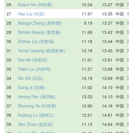
26
Kaijun He (何铠君)
10.04
13.27
中国
14
27
Hao Liu (刘昊)
11.97
13.35
中国
14
28
Xiangyi Zheng (郑祥熠)
9.19
13.37
中国
13
29
Simiao Huang (黄思淼)
11.69
13.42
中国
16
30
Zhihan Liu (刘智涵)
11.18
13.44
中国
13
31
Yunqi Ouyang (欧阳韵奇)
12.19
13.45
中国
13
32
Siyi He (何思仪)
11.01
13.51
中国
13
33
Yiwei Liu (刘伊玮)
11.27
13.68
中国
12
34
Xin Shi (石欣)
10.19
13.69
中国
15
35
Gang Ji (纪纲)
11.02
14.10
中国
13
36
Jiming Ran (冉济铭)
13.33
14.10
中国
14
37
Shurong Ye (叶殊溶)
10.90
14.18
中国
10
38
Kejiang Lu (陆柯江)
12.21
14.61
中国
12
39
Jibo Zhao (赵吉波)
11.13
14.64
中国
11