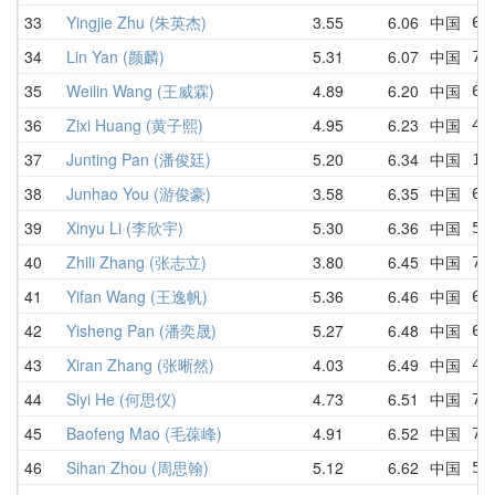
33
Yingjie Zhu (朱英杰)
3.55
6.06
中国
6.
34
Lin Yan (颜麟)
5.31
6.07
中国
7.
35
Weilin Wang (王威霖)
4.89
6.20
中国
6.
36
Zixi Huang (黄子熙)
4.95
6.23
中国
4.
37
Junting Pan (潘俊廷)
5.20
6.34
中国
10
38
Junhao You (游俊豪)
3.58
6.35
中国
6.
39
Xinyu Li (李欣宇)
5.30
6.36
中国
5.
40
Zhili Zhang (张志立)
3.80
6.45
中国
7.
41
Yifan Wang (王逸帆)
5.36
6.46
中国
6.
42
Yisheng Pan (潘奕晟)
5.27
6.48
中国
6.
43
Xiran Zhang (张晰然)
4.03
6.49
中国
4.
44
Siyi He (何思仪)
4.73
6.51
中国
7.
45
Baofeng Mao (毛葆峰)
4.91
6.52
中国
7.
46
Sihan Zhou (周思翰)
5.12
6.62
中国
5.