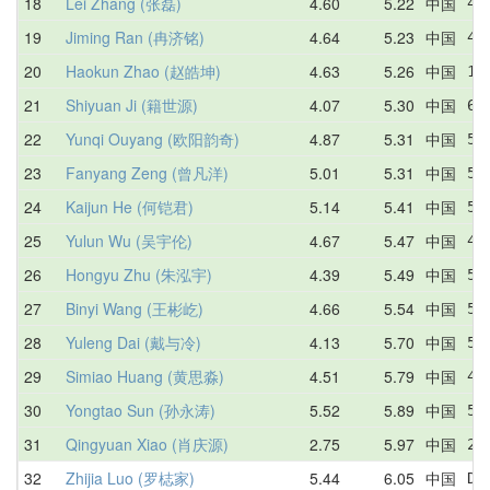
18
Lei Zhang (张磊)
4.60
5.22
中国
4.
19
Jiming Ran (冉济铭)
4.64
5.23
中国
4.
20
Haokun Zhao (赵皓坤)
4.63
5.26
中国
10
21
Shiyuan Ji (籍世源)
4.07
5.30
中国
6.
22
Yunqi Ouyang (欧阳韵奇)
4.87
5.31
中国
5.
23
Fanyang Zeng (曾凡洋)
5.01
5.31
中国
5.
24
Kaijun He (何铠君)
5.14
5.41
中国
5.
25
Yulun Wu (吴宇伦)
4.67
5.47
中国
4.
26
Hongyu Zhu (朱泓宇)
4.39
5.49
中国
5.
27
Binyi Wang (王彬屹)
4.66
5.54
中国
5.
28
Yuleng Dai (戴与冷)
4.13
5.70
中国
5.
29
Simiao Huang (黄思淼)
4.51
5.79
中国
4.
30
Yongtao Sun (孙永涛)
5.52
5.89
中国
5.
31
Qingyuan Xiao (肖庆源)
2.75
5.97
中国
2.
32
Zhijia Luo (罗梽家)
5.44
6.05
中国
DN