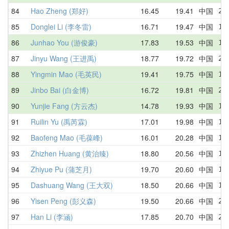
84
Hao Zheng (郑好)
16.45
19.41
中国
22
85
Donglei Li (李冬雷)
16.71
19.47
中国
19
86
Junhao You (游俊豪)
17.83
19.53
中国
17
87
Jinyu Wang (王进禹)
18.77
19.72
中国
21
88
Yingmin Mao (毛英民)
19.41
19.75
中国
19
89
Jinbo Bai (白金博)
16.72
19.81
中国
26
90
Yunjie Fang (方云杰)
14.78
19.93
中国
14
91
Ruilin Yu (禹芮霖)
17.01
19.98
中国
17
92
Baofeng Mao (毛葆峰)
16.01
20.28
中国
16
93
Zhizhen Huang (黄治臻)
18.80
20.56
中国
19
94
Zhiyue Pu (蒲芝月)
19.70
20.60
中国
19
95
Dashuang Wang (王大双)
18.50
20.66
中国
18
96
Yisen Peng (彭义森)
19.50
20.66
中国
24
97
Han Li (李涵)
17.85
20.70
中国
20