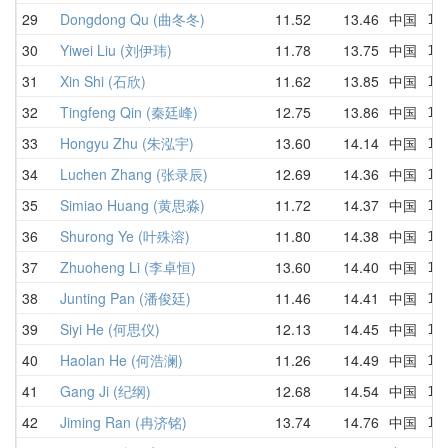
29
Dongdong Qu (曲冬冬)
11.52
13.46
中国
13
30
Yiwei Liu (刘伊玮)
11.78
13.75
中国
13
31
Xin Shi (石欣)
11.62
13.85
中国
15
32
Tingfeng Qin (秦廷峰)
12.75
13.86
中国
15
33
Hongyu Zhu (朱泓宇)
13.60
14.14
中国
13
34
Luchen Zhang (张录辰)
12.69
14.36
中国
12
35
Simiao Huang (黄思淼)
11.72
14.37
中国
15
36
Shurong Ye (叶殊溶)
11.80
14.38
中国
13
37
Zhuoheng Li (李卓恒)
13.60
14.40
中国
14
38
Junting Pan (潘俊廷)
11.46
14.41
中国
11
39
Siyi He (何思仪)
12.13
14.45
中国
13
40
Haolan He (何浩澜)
11.26
14.49
中国
17
41
Gang Ji (纪纲)
12.68
14.54
中国
15
42
Jiming Ran (冉济铭)
13.74
14.76
中国
15