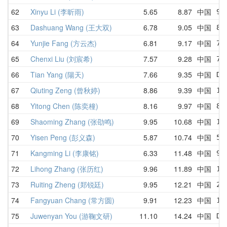
62
Xinyu Li (李昕雨)
5.65
8.87
中国
9.
63
Dashuang Wang (王大双)
6.78
9.05
中国
8.
64
Yunjie Fang (方云杰)
6.81
9.17
中国
7.
65
Chenxi Liu (刘宸希)
7.57
9.28
中国
7.
66
Tian Yang (陽天)
7.66
9.35
中国
DN
67
Qiuting Zeng (曾秋婷)
8.86
9.39
中国
10
68
Yitong Chen (陈奕橦)
8.16
9.97
中国
8.
69
Shaoming Zhang (张劭鸣)
9.95
10.68
中国
10
70
Yisen Peng (彭义森)
5.87
10.74
中国
5.
71
Kangming Li (李康铭)
6.33
11.48
中国
9.
72
Lihong Zhang (张历红)
9.96
11.89
中国
12
73
Ruiting Zheng (郑锐廷)
9.95
12.21
中国
20
74
Fangyuan Chang (常方圆)
9.91
12.23
中国
12
75
Juwenyan You (游鞠文研)
11.10
14.24
中国
DN