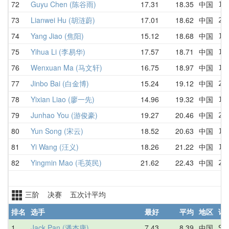
72
Guyu Chen (陈谷雨)
17.31
18.35
中国
19
73
Lianwei Hu (胡涟蔚)
17.01
18.62
中国
25
74
Yang Jiao (焦阳)
15.12
18.68
中国
18
75
Yihua Li (李易华)
17.57
18.71
中国
19
76
Wenxuan Ma (马文轩)
16.75
18.97
中国
17
77
Jinbo Bai (白金博)
15.24
19.12
中国
20
78
Yixian Liao (廖一先)
14.96
19.32
中国
15
79
Junhao You (游俊豪)
19.27
20.46
中国
20
80
Yun Song (宋云)
18.52
20.63
中国
18
81
Yi Wang (汪义)
18.26
21.22
中国
18
82
Yingmin Mao (毛英民)
21.62
22.43
中国
21
三阶 决赛 五次计平均
排名
选手
最好
平均
地区
详
1
Jack Pan (潘杰康)
7.43
8.39
中国
9.