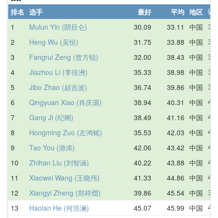
排名
选手
最好
平均
地区
详
1
Mulun Yin (阴目仑)
30.09
33.11
中国
32
2
Heng Wu (吴恒)
31.75
33.88
中国
36
3
Fangrui Zeng (曾方锐)
32.00
38.43
中国
38
4
Jiazhou Li (李佳洲)
35.33
38.98
中国
35
5
Jibo Zhao (赵吉波)
36.74
39.86
中国
38
6
Qingyuan Xiao (肖庆源)
38.94
40.31
中国
40
7
Gang Ji (纪纲)
38.49
41.16
中国
40
8
Hongming Zuo (左鸿铭)
35.53
42.03
中国
42
9
Tao You (游涛)
42.06
43.42
中国
45
10
Zhihan Liu (刘智涵)
40.22
43.88
中国
43
11
Xiaowei Wang (王晓伟)
41.33
44.86
中国
45
12
Xiangyi Zheng (郑祥熠)
39.86
45.54
中国
39
13
Haolan He (何浩澜)
45.07
45.99
中国
45