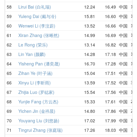
58
Lirui Bai (白礼瑞)
12.24
16.49
中国
12
59
Yuleng Dai (戴与冷)
15.81
16.60
中国
16
60
Wenwei Li (李汶蔚)
13.52
16.66
中国
16
61
Xiran Zhang (张晰然)
14.99
16.69
中国
17
62
Le Rong (荣乐)
13.14
16.82
中国
16
63
Lin Yan (颜麟)
14.28
17.18
中国
17
64
Yisheng Pan (潘奕晟)
16.70
17.28
中国
17
65
Zihan Ye (叶子涵)
15.04
17.51
中国
15
66
Xinyu Li (李昕雨)
13.59
17.52
中国
32
67
Zhijia Luo (罗梽家)
15.54
17.56
中国
18
68
Yunjie Fang (方云杰)
15.33
17.61
中国
23
69
Yichen Jin (金祎晨)
14.80
17.86
中国
20
70
Youyang Liu (刘悠扬)
17.02
17.99
中国
18
71
Tingrui Zhang (张庭瑞)
17.26
18.03
中国
19