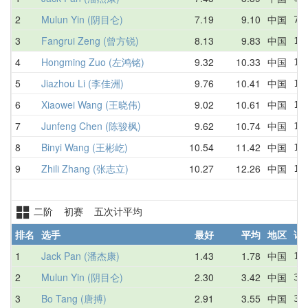
2
Mulun Yin (阴目仑)
7.19
9.10
中国
7.
3
Fangrui Zeng (曾方锐)
8.13
9.83
中国
10
4
Hongming Zuo (左鸿铭)
9.32
10.33
中国
12
5
Jiazhou Li (李佳洲)
9.76
10.41
中国
10
6
Xiaowei Wang (王晓伟)
9.02
10.61
中国
11
7
Junfeng Chen (陈骏枫)
9.62
10.74
中国
13
8
Binyi Wang (王彬屹)
10.54
11.42
中国
10
9
Zhili Zhang (张志立)
10.27
12.26
中国
13
二阶 初赛 五次计平均
排名
选手
最好
平均
地区
详
1
Jack Pan (潘杰康)
1.43
1.78
中国
1.
2
Mulun Yin (阴目仑)
2.30
3.42
中国
3.
3
Bo Tang (唐搏)
2.91
3.55
中国
3.