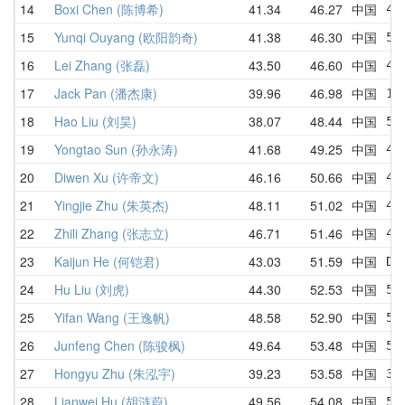
14
Boxi Chen (陈博希)
41.34
46.27
中国
45
15
Yunqi Ouyang (欧阳韵奇)
41.38
46.30
中国
51
16
Lei Zhang (张磊)
43.50
46.60
中国
43
17
Jack Pan (潘杰康)
39.96
46.98
中国
1:
18
Hao Liu (刘昊)
38.07
48.44
中国
51
19
Yongtao Sun (孙永涛)
41.68
49.25
中国
41
20
Diwen Xu (许帝文)
46.16
50.66
中国
46
21
Yingjie Zhu (朱英杰)
48.11
51.02
中国
48
22
Zhili Zhang (张志立)
46.71
51.46
中国
47
23
Kaijun He (何铠君)
43.03
51.59
中国
DN
24
Hu Liu (刘虎)
44.30
52.53
中国
51
25
Yifan Wang (王逸帆)
48.58
52.90
中国
53
26
Junfeng Chen (陈骏枫)
49.64
53.48
中国
53
27
Hongyu Zhu (朱泓宇)
39.23
53.58
中国
39
28
Lianwei Hu (胡涟蔚)
49.56
54.08
中国
56