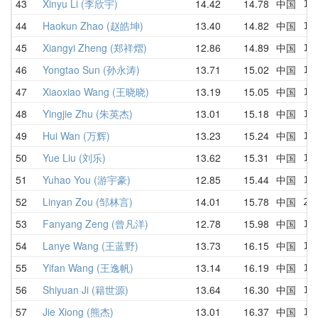
43
Xinyu Li (李欣宇)
14.42
14.78
中国
14
44
Haokun Zhao (赵皓坤)
13.40
14.82
中国
14
45
Xiangyi Zheng (郑祥熠)
12.86
14.89
中国
12
46
Yongtao Sun (孙永涛)
13.71
15.02
中国
16
47
Xiaoxiao Wang (王晓晓)
13.19
15.05
中国
14
48
Yingjie Zhu (朱英杰)
13.01
15.18
中国
16
49
Hui Wan (万辉)
13.23
15.24
中国
17
50
Yue Liu (刘乐)
13.62
15.31
中国
17
51
Yuhao You (游宇豪)
12.85
15.44
中国
16
52
Linyan Zou (邹林言)
14.01
15.78
中国
23
53
Fanyang Zeng (曾凡洋)
12.78
15.98
中国
15
54
Lanye Wang (王蓝野)
13.73
16.15
中国
15
55
Yifan Wang (王逸帆)
13.14
16.19
中国
16
56
Shiyuan Ji (籍世源)
13.64
16.30
中国
19
57
Jie Xiong (熊杰)
13.01
16.37
中国
16