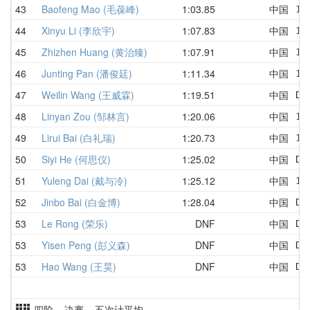
43
Baofeng Mao (毛葆峰)
1:03.85
中国
1:
44
Xinyu Li (李欣宇)
1:07.83
中国
1:
45
Zhizhen Huang (黄治臻)
1:07.91
中国
1:
46
Junting Pan (潘俊廷)
1:11.34
中国
1:
47
Weilin Wang (王威霖)
1:19.51
中国
DN
48
Linyan Zou (邹林言)
1:20.06
中国
1:
49
Lirui Bai (白礼瑞)
1:20.73
中国
1:
50
Siyi He (何思仪)
1:25.02
中国
DN
51
Yuleng Dai (戴与冷)
1:25.12
中国
1:
52
Jinbo Bai (白金博)
1:28.04
中国
DN
53
Le Rong (荣乐)
DNF
中国
DN
53
Yisen Peng (彭义森)
DNF
中国
DN
53
Hao Wang (王昊)
DNF
中国
DN
四阶 决赛 五次计平均