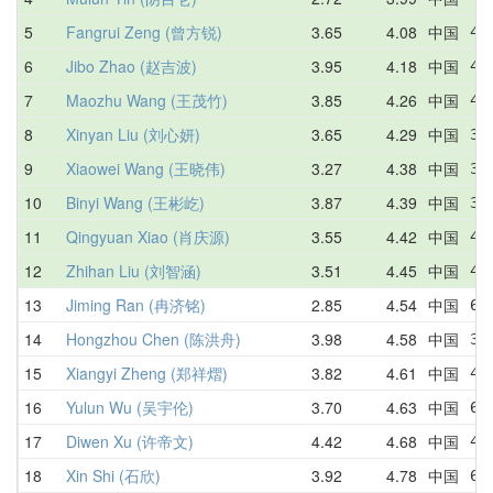
5
Fangrui Zeng (曾方锐)
3.65
4.08
中国
4.
6
Jibo Zhao (赵吉波)
3.95
4.18
中国
4.
7
Maozhu Wang (王茂竹)
3.85
4.26
中国
4.
8
Xinyan Liu (刘心妍)
3.65
4.29
中国
3.
9
Xiaowei Wang (王晓伟)
3.27
4.38
中国
3.
10
Binyi Wang (王彬屹)
3.87
4.39
中国
3.
11
Qingyuan Xiao (肖庆源)
3.55
4.42
中国
4.
12
Zhihan Liu (刘智涵)
3.51
4.45
中国
4.
13
Jiming Ran (冉济铭)
2.85
4.54
中国
6.
14
Hongzhou Chen (陈洪舟)
3.98
4.58
中国
3.
15
Xiangyi Zheng (郑祥熠)
3.82
4.61
中国
4.
16
Yulun Wu (吴宇伦)
3.70
4.63
中国
6.
17
Diwen Xu (许帝文)
4.42
4.68
中国
4.
18
Xin Shi (石欣)
3.92
4.78
中国
6.