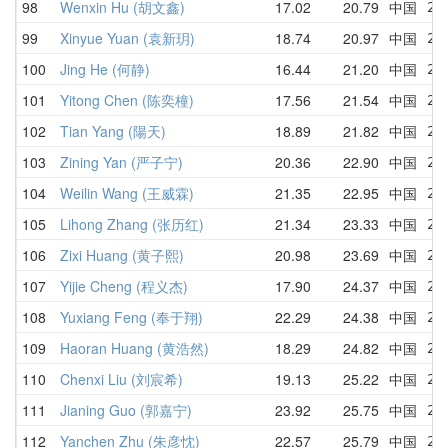
98
Wenxin Hu (胡文鑫)
17.02
20.79
中国
25
99
Xinyue Yuan (袁新玥)
18.74
20.97
中国
22
100
Jing He (何静)
16.44
21.20
中国
25
101
Yitong Chen (陈奕橦)
17.56
21.54
中国
24
102
Tian Yang (陽天)
18.89
21.82
中国
26
103
Zining Yan (严子宁)
20.36
22.90
中国
20
104
Weilin Wang (王威霖)
21.35
22.95
中国
21
105
Lihong Zhang (张历红)
21.34
23.33
中国
24
106
Zixi Huang (黄子熙)
20.98
23.69
中国
26
107
Yijie Cheng (程义杰)
17.90
24.37
中国
26
108
Yuxiang Feng (奉于翔)
22.29
24.38
中国
22
109
Haoran Huang (黄浩然)
18.29
24.82
中国
23
110
Chenxi Liu (刘宸希)
19.13
25.22
中国
27
111
Jianing Guo (郭嘉宁)
23.92
25.75
中国
27
112
Yanchen Zhu (朱彦忱)
22.57
25.79
中国
26