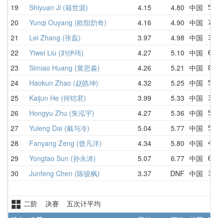
19
Shiyuan Ji (籍世源)
4.15
4.80
中国
5.
20
Yunqi Ouyang (欧阳韵奇)
4.16
4.90
中国
7.
21
Lei Zhang (张磊)
3.97
4.98
中国
3.
22
Yiwei Liu (刘伊玮)
4.27
5.10
中国
6.
23
Simiao Huang (黄思淼)
4.26
5.21
中国
8.
24
Haokun Zhao (赵皓坤)
4.32
5.25
中国
5.
25
Kaijun He (何铠君)
3.99
5.33
中国
3.
26
Hongyu Zhu (朱泓宇)
4.27
5.36
中国
5.
27
Yuleng Dai (戴与冷)
5.04
5.77
中国
5.
28
Fanyang Zeng (曾凡洋)
4.34
5.80
中国
4.
29
Yongtao Sun (孙永涛)
5.07
6.77
中国
6.
30
Junfeng Chen (陈骏枫)
3.37
DNF
中国
3.
二阶 决赛 五次计平均