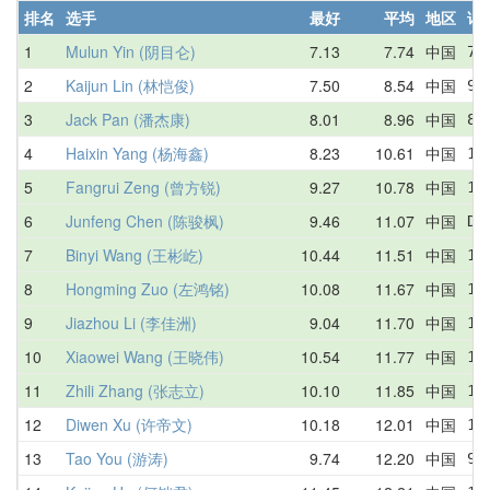
排名
选手
最好
平均
地区
详
1
Mulun Yin (阴目仑)
7.13
7.74
中国
7.
2
Kaijun Lin (林恺俊)
7.50
8.54
中国
9.
3
Jack Pan (潘杰康)
8.01
8.96
中国
8.
4
Haixin Yang (杨海鑫)
8.23
10.61
中国
10
5
Fangrui Zeng (曾方锐)
9.27
10.78
中国
12
6
Junfeng Chen (陈骏枫)
9.46
11.07
中国
DN
7
Binyi Wang (王彬屹)
10.44
11.51
中国
12
8
Hongming Zuo (左鸿铭)
10.08
11.67
中国
10
9
Jiazhou Li (李佳洲)
9.04
11.70
中国
11
10
Xiaowei Wang (王晓伟)
10.54
11.77
中国
13
11
Zhili Zhang (张志立)
10.10
11.85
中国
13
12
Diwen Xu (许帝文)
10.18
12.01
中国
10
13
Tao You (游涛)
9.74
12.20
中国
9.