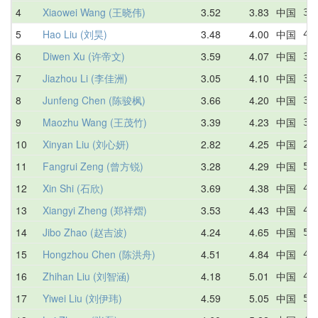
4
Xiaowei Wang (王晓伟)
3.52
3.83
中国
3.
5
Hao Liu (刘昊)
3.48
4.00
中国
4.
6
Diwen Xu (许帝文)
3.59
4.07
中国
3.
7
Jiazhou Li (李佳洲)
3.05
4.10
中国
3.
8
Junfeng Chen (陈骏枫)
3.66
4.20
中国
3.
9
Maozhu Wang (王茂竹)
3.39
4.23
中国
3.
10
Xinyan Liu (刘心妍)
2.82
4.25
中国
2.
11
Fangrui Zeng (曾方锐)
3.28
4.29
中国
5.
12
Xin Shi (石欣)
3.69
4.38
中国
4.
13
Xiangyi Zheng (郑祥熠)
3.53
4.43
中国
4.
14
Jibo Zhao (赵吉波)
4.24
4.65
中国
5.
15
Hongzhou Chen (陈洪舟)
4.51
4.84
中国
4.
16
Zhihan Liu (刘智涵)
4.18
5.01
中国
4.
17
Yiwei Liu (刘伊玮)
4.59
5.05
中国
5.