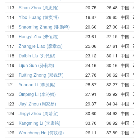
113
Sihan Zhou (周思翰)
20.75
26.48
中国
31
114
Yibo Huang (黄奕博)
16.87
26.65
中国
25
115
Shaoming Zhang (张劭鸣)
20.60
27.00
中国
22
116
Hengyi Zhu (朱恒熠)
23.61
27.15
中国
31
117
Zhangjie Liao (廖章杰)
25.06
27.61
中国
25
118
Daibin Liu (刘代彬)
23.12
30.11
中国
32
119
Lijun Sun (孙莉均)
24.16
30.16
中国
24
120
Ruiting Zheng (郑锐廷)
27.78
30.62
中国
30
121
Yuanao Li (李源奥)
28.87
32.27
中国
28
122
Qinping Li (李沁娉)
27.91
32.92
中国
32
123
Jiayi Zhou (周家易)
29.37
34.04
中国
34
124
Jingyi Zhou (周靖宜)
30.60
34.93
中国
35
125
Kangming Li (李康铭)
33.70
36.92
中国
33
126
Wencheng He (何汶橙)
26.11
37.89
中国
39