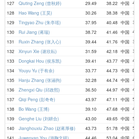
127
Qiuting Zeng (曾秋婷)
29.49
38.22
中国
43
128
Hao Wang (王昊)
30.26
38.38
中国
34
129
Tingyao Zhu (朱亭瑶)
37.95
40.48
中国
39
130
Rui Jiang (蒋瑞)
38.72
41.46
中国
42
131
Ruxin Zhang (张入心)
39.44
41.76
中国
39
132
Xinyun Xie (谢欣耘)
31.59
42.18
中国
38
133
Dongkai Hou (侯东凯)
39.41
43.77
中国
48
134
Youyu Yu (于有余)
33.77
44.73
中国
DN
135
Hanju Zhang (张涵驹)
32.28
44.74
中国
44
136
Zhengxi Qiu (邱政熙)
36.50
44.97
中国
41
137
Qiqi Peng (彭奇奇)
43.97
47.11
中国
51
138
Bo Wang (王博)
39.10
47.68
中国
43
139
Genghe Liu (刘耕合)
43.00
49.65
中国
54
140
Jianghouxiu Zhao (赵蒋厚修)
43.73
51.78
中国
53
141
Juwenyan You (游鞠文研)
44.46
53.04
中国
49