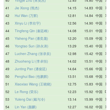
40
Yingjie Zhu (朱英杰)
12.45
14.80
中国
13
41
Jie Xiong (熊杰)
14.15
14.83
中国
14
42
Hui Wan (万辉)
12.81
14.84
中国
19
43
Xinyu Li (李欣宇)
12.56
14.90
中国
14
44
Tingfeng Qin (秦廷峰)
14.08
15.01
中国
15
45
Yisheng Pan (潘奕晟)
12.20
15.09
中国
18
46
Yongtao Sun (孙永涛)
13.29
15.40
中国
13
47
Luchen Zhang (张录辰)
12.98
15.42
中国
15
48
Zhuoheng Li (李卓恒)
14.02
15.51
中国
14
49
Junting Pan (潘俊廷)
14.64
15.66
中国
19
50
Penghui Bao (包鹏辉)
13.51
15.68
中国
18
51
Xiaoxiao Wang (王晓晓)
12.75
15.83
中国
17
52
Le Rong (荣乐)
12.23
15.92
中国
DN
53
Yuleng Dai (戴与冷)
13.14
15.99
中国
16
54
Lin Yan (颜麟)
12.27
16.02
中国
18