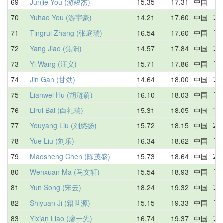
69
Junjie You (游竣杰)
15.35
17.31
中国
16
70
Yuhao You (游宇豪)
14.21
17.60
中国
15
71
Tingrui Zhang (张庭瑞)
16.54
17.60
中国
17
72
Yang Jiao (焦阳)
14.57
17.84
中国
19
73
Yi Wang (汪义)
15.71
17.86
中国
17
74
Jin Gan (甘劲)
14.64
18.00
中国
18
75
Lianwei Hu (胡涟蔚)
16.10
18.03
中国
18
76
Lirui Bai (白礼瑞)
15.31
18.05
中国
19
77
Youyang Liu (刘悠扬)
15.72
18.15
中国
21
78
Yue Liu (刘乐)
16.34
18.62
中国
18
79
Maosheng Chen (陈茂盛)
15.73
18.64
中国
22
80
Wenxuan Ma (马文轩)
15.54
18.93
中国
15
81
Yun Song (宋云)
18.24
19.32
中国
19
82
Shiyuan Ji (籍世源)
15.15
19.33
中国
19
83
Yixian Liao (廖一先)
16.74
19.37
中国
19