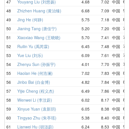
47
Youyang Liu (刘悠扬)
4.68
7.02
中国
6.
48
Zhizhen Huang (黄治臻)
6.68
7.09
中国
9.
49
Jing He (何静)
5.75
7.18
中国
8.
50
Jianing Tang (唐佳宁)
5.20
7.20
中国
7.
51
Xiaoxiao Wang (王晓晓)
5.70
7.41
中国
7.
52
Ruilin Yu (禹芮霖)
6.45
7.48
中国
7.
53
Yue Liu (刘乐)
6.09
7.61
中国
7.
54
Zhenyu Sun (孙振宇)
4.01
7.70
中国
10
55
Haolan He (何浩澜)
7.02
7.83
中国
8.
56
Jinbo Bai (白金博)
4.82
7.84
中国
8.
57
Yijie Cheng (程义杰)
6.49
7.86
中国
6.
58
Wenwei Li (李汶蔚)
6.02
8.17
中国
8.
59
Xinyue Yuan (袁新玥)
6.05
8.38
中国
6.
60
Tingyao Zhu (朱亭瑶)
5.38
8.40
中国
8.
61
Lianwei Hu (胡涟蔚)
6.24
8.53
中国
9.