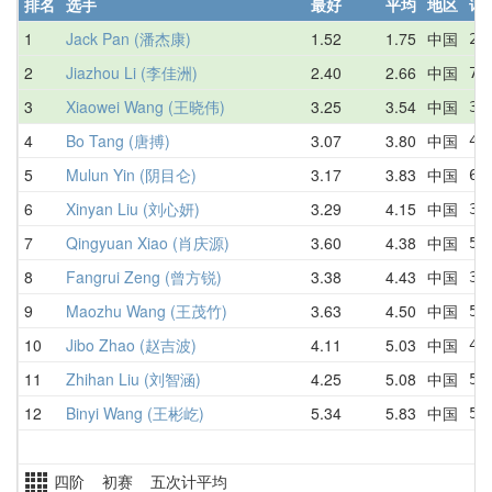
排名
选手
最好
平均
地区
详
1
Jack Pan (潘杰康)
1.52
1.75
中国
2.
2
Jiazhou Li (李佳洲)
2.40
2.66
中国
7.
3
Xiaowei Wang (王晓伟)
3.25
3.54
中国
3.
4
Bo Tang (唐搏)
3.07
3.80
中国
4.
5
Mulun Yin (阴目仑)
3.17
3.83
中国
6.
6
Xinyan Liu (刘心妍)
3.29
4.15
中国
3.
7
Qingyuan Xiao (肖庆源)
3.60
4.38
中国
5.
8
Fangrui Zeng (曾方锐)
3.38
4.43
中国
3.
9
Maozhu Wang (王茂竹)
3.63
4.50
中国
5.
10
Jibo Zhao (赵吉波)
4.11
5.03
中国
4.
11
Zhihan Liu (刘智涵)
4.25
5.08
中国
5.
12
Binyi Wang (王彬屹)
5.34
5.83
中国
5.
四阶 初赛 五次计平均