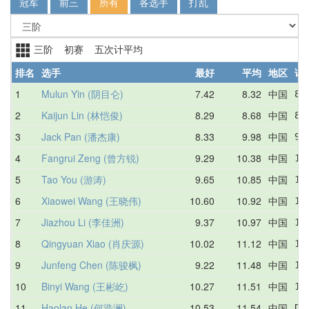
冠军
前三
所有
各选手
打乱
三阶 初赛 五次计平均
排名
选手
最好
平均
地区
详
1
Mulun Yin (阴目仑)
7.42
8.32
中国
8.
2
Kaijun Lin (林恺俊)
8.29
8.68
中国
8.
3
Jack Pan (潘杰康)
8.33
9.98
中国
9.
4
Fangrui Zeng (曾方锐)
9.29
10.38
中国
10
5
Tao You (游涛)
9.65
10.85
中国
10
6
Xiaowei Wang (王晓伟)
10.60
10.92
中国
10
7
Jiazhou Li (李佳洲)
9.37
10.97
中国
11
8
Qingyuan Xiao (肖庆源)
10.02
11.12
中国
11
9
Junfeng Chen (陈骏枫)
9.22
11.48
中国
12
10
Binyi Wang (王彬屹)
10.27
11.51
中国
11
11
Haolan He (何浩澜)
10.53
11.54
中国
DN