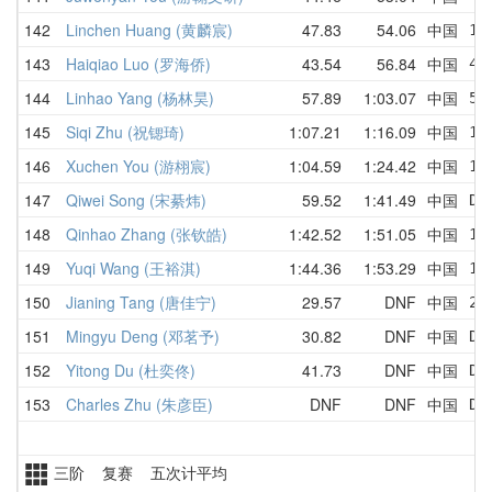
142
Linchen Huang (黄麟宸)
47.83
54.06
中国
1:
143
Haiqiao Luo (罗海侨)
43.54
56.84
中国
43
144
Linhao Yang (杨林昊)
57.89
1:03.07
中国
59
145
Siqi Zhu (祝锶琦)
1:07.21
1:16.09
中国
1:
146
Xuchen You (游栩宸)
1:04.59
1:24.42
中国
1:
147
Qiwei Song (宋綦炜)
59.52
1:41.49
中国
DN
148
Qinhao Zhang (张钦皓)
1:42.52
1:51.05
中国
1:
149
Yuqi Wang (王裕淇)
1:44.36
1:53.29
中国
1:
150
Jianing Tang (唐佳宁)
29.57
DNF
中国
29
151
Mingyu Deng (邓茗予)
30.82
DNF
中国
DN
152
Yitong Du (杜奕佟)
41.73
DNF
中国
DN
153
Charles Zhu (朱彦臣)
DNF
DNF
中国
DN
三阶 复赛 五次计平均