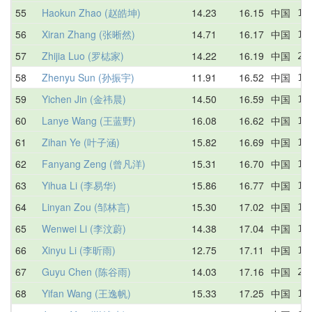
55
Haokun Zhao (赵皓坤)
14.23
16.15
中国
16
56
Xiran Zhang (张晰然)
14.71
16.17
中国
14
57
Zhijia Luo (罗梽家)
14.22
16.19
中国
21
58
Zhenyu Sun (孙振宇)
11.91
16.52
中国
17
59
Yichen Jin (金祎晨)
14.50
16.59
中国
16
60
Lanye Wang (王蓝野)
16.08
16.62
中国
16
61
Zihan Ye (叶子涵)
15.82
16.69
中国
19
62
Fanyang Zeng (曾凡洋)
15.31
16.70
中国
18
63
Yihua Li (李易华)
15.86
16.77
中国
18
64
Linyan Zou (邹林言)
15.30
17.02
中国
16
65
Wenwei Li (李汶蔚)
14.38
17.04
中国
17
66
Xinyu Li (李昕雨)
12.75
17.11
中国
18
67
Guyu Chen (陈谷雨)
14.03
17.16
中国
20
68
Yifan Wang (王逸帆)
15.33
17.25
中国
15