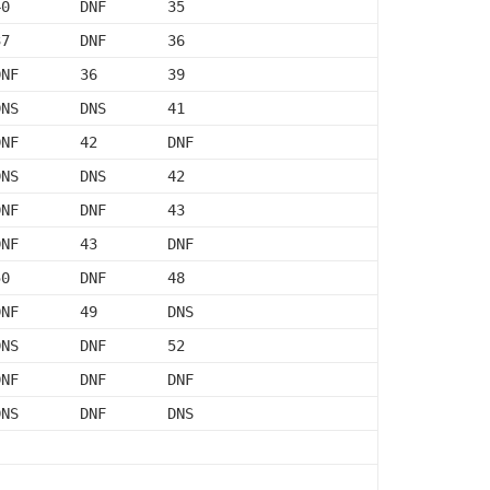
40        DNF       35
37        DNF       36
DNF       36        39
DNS       DNS       41
DNF       42        DNF
DNS       DNS       42
DNF       DNF       43
DNF       43        DNF
50        DNF       48
DNF       49        DNS
DNS       DNF       52
DNF       DNF       DNF
DNS       DNF       DNS