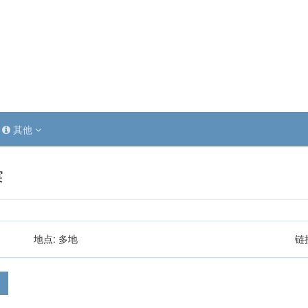
其他
赛
地点:
多地
链