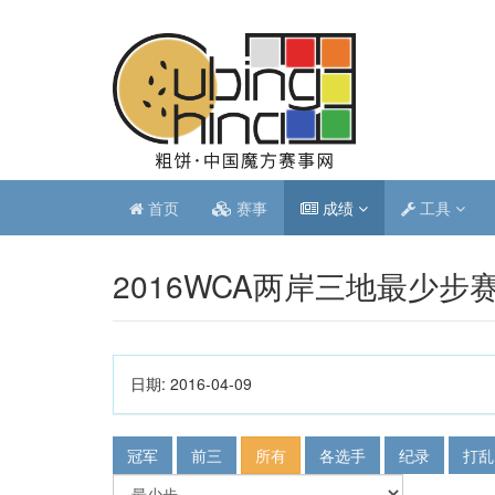
首页
赛事
成绩
工具
2016WCA两岸三地最少步
日期:
2016-04-09
冠军
前三
所有
各选手
纪录
打乱