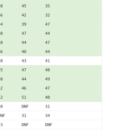
38        45        35
46        42        32
34        39        47
38        47        44
38        44        47
46        40        44
48        43        41
45        47        48
48        44        49
52        46        47
52        51        48
30        DNF       31
DNF       31        34
33        DNF       DNF