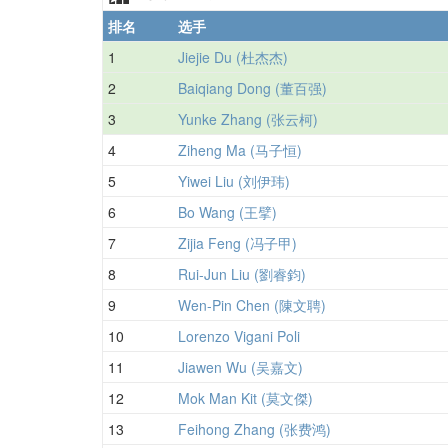
排名
选手
1
Jiejie Du (杜杰杰)
2
Baiqiang Dong (董百强)
3
Yunke Zhang (张云柯)
4
Ziheng Ma (马子恒)
5
Yiwei Liu (刘伊玮)
6
Bo Wang (王擘)
7
Zijia Feng (冯子甲)
8
Rui-Jun Liu (劉睿鈞)
9
Wen-Pin Chen (陳文聘)
10
Lorenzo Vigani Poli
11
Jiawen Wu (吴嘉文)
12
Mok Man Kit (莫文傑)
13
Feihong Zhang (张费鸿)