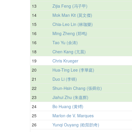
13
Zijia Feng (冯子甲)
14
Mok Man Kit (莫文傑)
15
Chia-Leo Lin (林珈樂)
16
Ming Zheng (郑鸣)
16
Tao Yu (余涛)
18
Chen Kang (亢晨)
19
Chris Krueger
20
Hua-Ting Lee (李華庭)
21
Duo Li (李铎)
22
Shun-Hsin Chang (張舜欣)
23
Jiahui Zhu (朱嘉辉)
24
Bo Huang (黄镈)
25
Marlon de V. Marques
26
Yunqi Ouyang (欧阳韵奇)