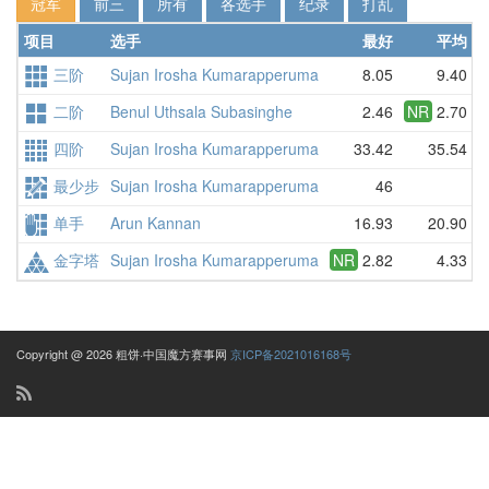
冠军
前三
所有
各选手
纪录
打乱
项目
选手
最好
平均
三阶
Sujan Irosha Kumarapperuma
8.05
9.40
二阶
Benul Uthsala Subasinghe
2.46
NR
2.70
四阶
Sujan Irosha Kumarapperuma
33.42
35.54
最少步
Sujan Irosha Kumarapperuma
46
单手
Arun Kannan
16.93
20.90
金字塔
Sujan Irosha Kumarapperuma
NR
2.82
4.33
Copyright @ 2026 粗饼·中国魔方赛事网
京ICP备2021016168号