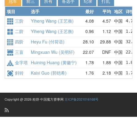
冠军
前三
所有
各选手
纪录
打乱
项目
选手
最好
平均
地区
详情
三阶
Yiheng Wang (王艺衡)
4.08
4.57
中国
4.78
二阶
Yiheng Wang (王艺衡)
0.96
1.12
中国
1.23
四阶
Heyu Fu (付荷语)
28.10
29.88
中国
32.0
三盲
Mingxuan Wu (吴明轩)
22.07
DNF
中国
22.0
金字塔
Huining Huang (黄徽宁)
1.78
1.88
中国
1.84
斜转
Kaixi Guo (郭铠希)
1.76
2.18
中国
1.76
Copyright @ 2026 粗饼·中国魔方赛事网
京ICP备2021016168号