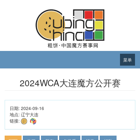
菜单
2024WCA大连魔方公开赛
日期:
2024-09-16
地点:
辽宁大连
链接: