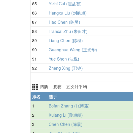
85
Yizhi Cui (崔益智)
86
Hangxu Liu (刘航旭)
87
Hao Chen (陈昊)
88
Tiancai Zhu (朱田才)
89
Liang Chen (陈樑)
90
Guanghua Wang (王光华)
91
Yue Shen (沈悦)
92
Zheng Xing (邢铮)
四阶 复赛 五次计平均
排名
选手
1
Bofan Zhang (张博藩)
2
Xulang Li (黎旭朗)
3
Chen Chen (陈晨)