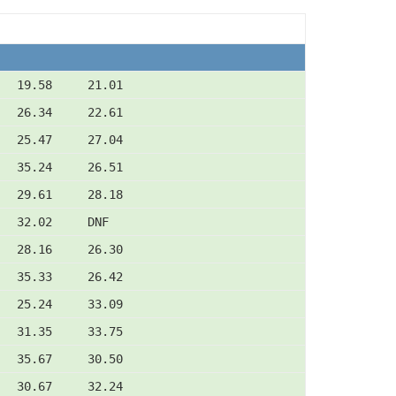
   19.58     21.01
   26.34     22.61
   25.47     27.04
   35.24     26.51
   29.61     28.18
   32.02     DNF
   28.16     26.30
   35.33     26.42
   25.24     33.09
   31.35     33.75
   35.67     30.50
   30.67     32.24