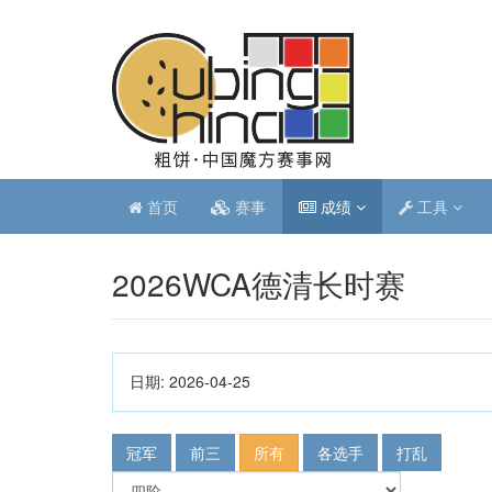
首页
赛事
成绩
工具
2026WCA德清长时赛
日期:
2026-04-25
冠军
前三
所有
各选手
打乱