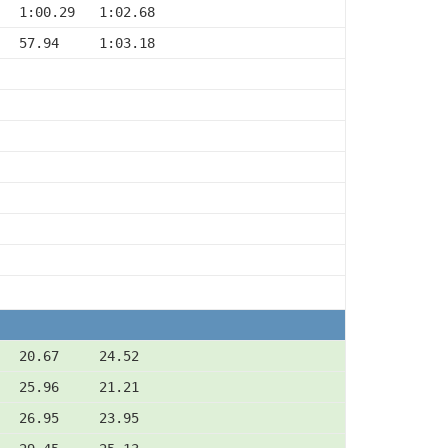
   1:00.29   1:02.68
   57.94     1:03.18
   20.67     24.52
   25.96     21.21
   26.95     23.95