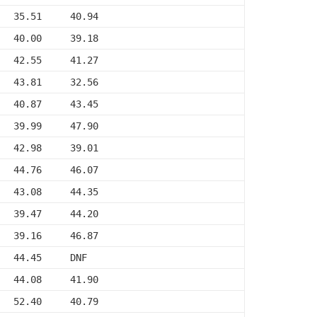
   35.51     40.94
   40.00     39.18
   42.55     41.27
   43.81     32.56
   40.87     43.45
   39.99     47.90
   42.98     39.01
   44.76     46.07
   43.08     44.35
   39.47     44.20
   39.16     46.87
   44.45     DNF
   44.08     41.90
   52.40     40.79