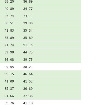
   38.20     36.89
   40.89     34.77
   35.74     33.11
   36.51     39.30
   41.83     35.34
   35.89     35.80
   41.74     51.15
   39.98     44.75
   36.08     39.73
   49.55     38.21
   39.15     46.64
   41.09     41.52
   35.37     36.60
   41.66     37.38
   39.76     41.18