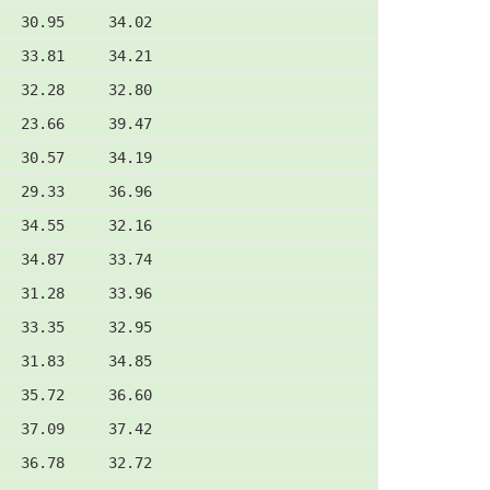
   30.95     34.02
   33.81     34.21
   32.28     32.80
   23.66     39.47
   30.57     34.19
   29.33     36.96
   34.55     32.16
   34.87     33.74
   31.28     33.96
   33.35     32.95
   31.83     34.85
   35.72     36.60
   37.09     37.42
   36.78     32.72