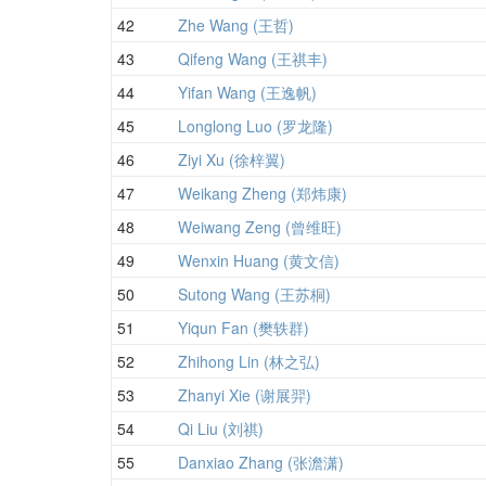
42
Zhe Wang (王哲)
43
Qifeng Wang (王祺丰)
44
Yifan Wang (王逸帆)
45
Longlong Luo (罗龙隆)
46
Ziyi Xu (徐梓翼)
47
Weikang Zheng (郑炜康)
48
Weiwang Zeng (曾维旺)
49
Wenxin Huang (黄文信)
50
Sutong Wang (王苏桐)
51
Yiqun Fan (樊轶群)
52
Zhihong Lin (林之弘)
53
Zhanyi Xie (谢展羿)
54
Qi Liu (刘祺)
55
Danxiao Zhang (张澹潇)