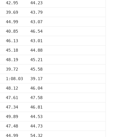
   42.95     44.23
   39.69     43.79
   44.99     43.07
   40.85     46.54
   46.13     43.01
   45.18     44.88
   48.19     45.21
   39.72     45.58
   1:08.03   39.17
   48.12     46.04
   47.61     47.58
   47.34     46.81
   49.89     44.53
   47.48     44.73
   44.99     54.32