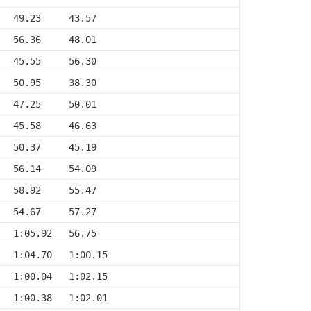
   49.23     43.57
   56.36     48.01
   45.55     56.30
   50.95     38.30
   47.25     50.01
   45.58     46.63
   50.37     45.19
   56.14     54.09
   58.92     55.47
   54.67     57.27
   1:05.92   56.75
   1:04.70   1:00.15
   1:00.04   1:02.15
   1:00.38   1:02.01