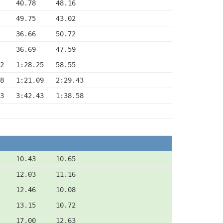
     40.78     48.16
     49.75     43.02
     36.66     50.72
     36.69     47.59
52   1:28.25   58.55
8   1:21.09   2:29.43
3   3:42.43   1:38.58
     10.43     10.65
     12.03     11.16
     12.46     10.08
     13.15     10.72
     17.00     12.63