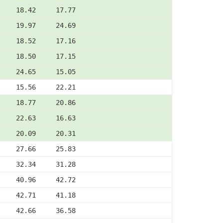
     18.42     17.77
     19.97     24.69
     18.52     17.16
     18.50     17.15
     24.65     15.05
     15.56     22.21
     18.77     20.86
     22.63     16.63
     20.09     20.31
     27.66     25.83
     32.34     31.28
     40.96     42.72
     42.71     41.18
     42.66     36.58