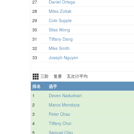
27
Daniel Ortega
28
Miles Zoltak
29
Cole Supple
30
Silas Wong
31
Tiffany Dang
32
Mike Smith
33
Joseph Nguyen
三阶 复赛 五次计平均
排名
选手
1
Deven Nadudvari
2
Marco Mendoza
3
Peter Chau
4
Tiffany Choi
5
Samuel Chiu