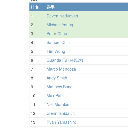
排名
选手
1
Deven Nadudvari
2
Michael Young
3
Peter Chau
4
Samuel Chiu
5
Tim Wong
6
Guanda Fu (符冠达)
7
Marco Mendoza
8
Andy Smith
9
Matthew Bang
10
Max Park
11
Neil Morales
12
Glenn Ishida Jr.
13
Ryan Yamashiro