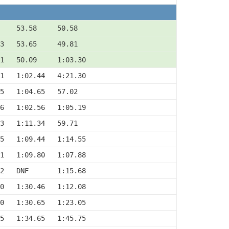
     53.58     50.58
43   53.65     49.81
1   50.09     1:03.30
1   1:02.44   4:21.30
25   1:04.65   57.02
6   1:02.56   1:05.19
33   1:11.34   59.71
5   1:09.44   1:14.55
1   1:09.80   1:07.88
2   DNF       1:15.68
0   1:30.46   1:12.08
0   1:30.65   1:23.05
5   1:34.65   1:45.75