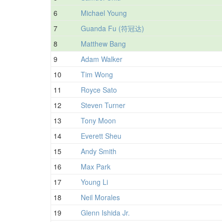
6
Michael Young
7
Guanda Fu (符冠达)
8
Matthew Bang
9
Adam Walker
10
Tim Wong
11
Royce Sato
12
Steven Turner
13
Tony Moon
14
Everett Sheu
15
Andy Smith
16
Max Park
17
Young Li
18
Neil Morales
19
Glenn Ishida Jr.