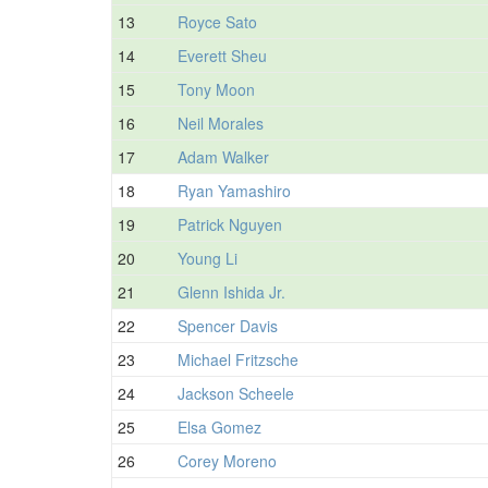
13
Royce Sato
14
Everett Sheu
15
Tony Moon
16
Neil Morales
17
Adam Walker
18
Ryan Yamashiro
19
Patrick Nguyen
20
Young Li
21
Glenn Ishida Jr.
22
Spencer Davis
23
Michael Fritzsche
24
Jackson Scheele
25
Elsa Gomez
26
Corey Moreno