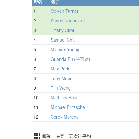
排名
选手
1
Steven Turner
2
Deven Nadudvari
3
Tiffany Choi
4
Samuel Chiu
5
Michael Young
6
Guanda Fu (符冠达)
7
Max Park
8
Tony Moon
9
Tim Wong
10
Matthew Bang
11
Michael Fritzsche
12
Corey Moreno
四阶 决赛 五次计平均