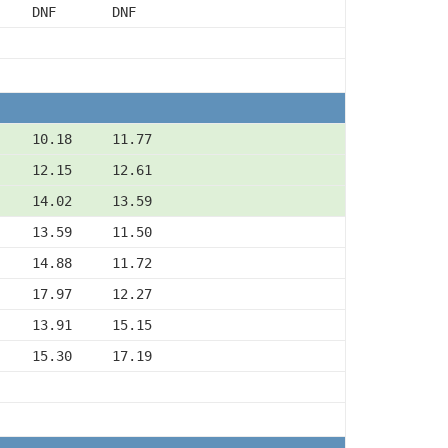
    DNF       DNF
     10.18     11.77
     12.15     12.61
     14.02     13.59
     13.59     11.50
     14.88     11.72
     17.97     12.27
     13.91     15.15
     15.30     17.19