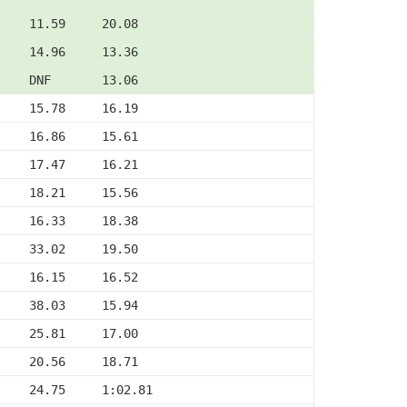
     11.59     20.08
     14.96     13.36
     DNF       13.06
     15.78     16.19
     16.86     15.61
     17.47     16.21
     18.21     15.56
     16.33     18.38
     33.02     19.50
     16.15     16.52
     38.03     15.94
     25.81     17.00
     20.56     18.71
    24.75     1:02.81