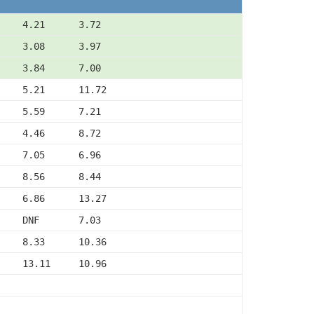
    4.21      3.72
    3.08      3.97
    3.84      7.00
     5.21      11.72
    5.59      7.21
    4.46      8.72
    7.05      6.96
    8.56      8.44
     6.86      13.27
    DNF       7.03
     8.33      10.36
     13.11     10.96