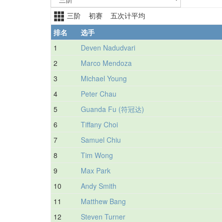
三阶 初赛 五次计平均
排名
选手
1
Deven Nadudvari
2
Marco Mendoza
3
Michael Young
4
Peter Chau
5
Guanda Fu (符冠达)
6
Tiffany Choi
7
Samuel Chiu
8
Tim Wong
9
Max Park
10
Andy Smith
11
Matthew Bang
12
Steven Turner