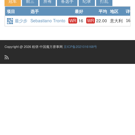
冠军
前三
所有
各选手
纪录
打乱
项目
选手
最好
平均
地区
详情
最少步
Sebastiano Tronto
WR
16
WR
22.00
意大利
16 
Copyright @ 2026 粗饼·中国魔方赛事网
京ICP备2021016168号