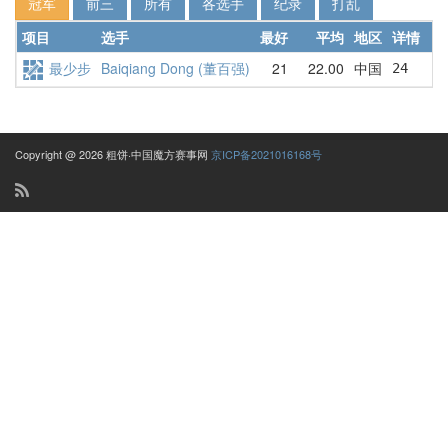
冠军
前三
所有
各选手
纪录
打乱
项目
选手
最好
平均
地区
详情
最少步
Baiqiang Dong (董百强)
21
22.00
中国
24     
Copyright @ 2026 粗饼·中国魔方赛事网
京ICP备2021016168号