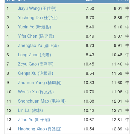
1
Jiayu Wang (王佳宇)
7.50
8.01
中国
2
Yusheng Du (杜宇生)
6.70
8.89
中国
3
Yubin Ye (叶煜彬)
8.40
9.10
中国
4
Yifei Chen (陈奕霏)
8.49
9.87
中国
5
Zhengtao Yu (俞正涛)
8.73
9.91
中国
6
Long Zhou (周隆)
8.43
10.48
中国
7
Zeyu Gao (高泽宇)
10.45
11.46
中国
8
Genjin Xu (许根进)
8.54
11.59
中国
9
Zhourun Yang (杨周润)
10.33
11.60
中国
10
Wenjie Xu (许文杰)
10.70
11.98
中国
11
Shenchuan Mao (毛神川)
10.88
12.01
中国
12
Lin Lai (赖林)
10.42
12.71
中国
13
Zitao Ye (叶子滔)
10.67
12.81
中国
14
Haoheng Xiao (肖皓恒)
10.54
12.89
中国