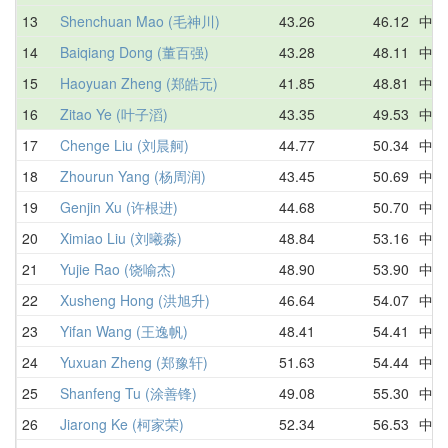
13
Shenchuan Mao (毛神川)
43.26
46.12
中国
14
Baiqiang Dong (董百强)
43.28
48.11
中国
15
Haoyuan Zheng (郑皓元)
41.85
48.81
中国
16
Zitao Ye (叶子滔)
43.35
49.53
中国
17
Chenge Liu (刘晨舸)
44.77
50.34
中国
18
Zhourun Yang (杨周润)
43.45
50.69
中国
19
Genjin Xu (许根进)
44.68
50.70
中国
20
Ximiao Liu (刘曦淼)
48.84
53.16
中国
21
Yujie Rao (饶喻杰)
48.90
53.90
中国
22
Xusheng Hong (洪旭升)
46.64
54.07
中国
23
Yifan Wang (王逸帆)
48.41
54.41
中国
24
Yuxuan Zheng (郑豫轩)
51.63
54.44
中国
25
Shanfeng Tu (涂善锋)
49.08
55.30
中国
26
Jiarong Ke (柯家荣)
52.34
56.53
中国