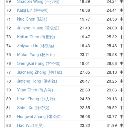
69
Shaobin Wang (王少彬)
18.29
24.24
中国
70
Kaiqi Lin (林楷棋)
16.36
24.44
中国
71
Nuo Chen (陈诺)
19.77
24.56
中国
72
Junzhe Huang (黄俊哲)
21.40
24.69
中国
73
Kailun Chen (陈楷伦)
19.47
25.32
中国
74
Zhiyuan Lin (林致远)
19.43
25.43
中国
75
Mufan Yang (杨沐凡)
23.71
26.58
中国
76
Shengkai Fang (方圣锴)
19.01
28.08
中国
77
Jiacheng Zhong (钟佳成)
27.65
28.13
中国
78
Jiefeng Hong (洪杰锋)
20.47
28.25
中国
79
Yitao Chen (陈亦涛)
22.60
29.06
中国
80
Liwei Zhang (张力炜)
24.59
29.13
中国
81
Shirui Xu (徐诗锐)
22.35
29.52
中国
82
Hongwei Zhang (张泓炜)
26.06
30.77
中国
83
Hao Wu (吴昊)
23.82
31.99
中国