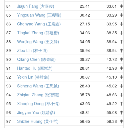
84
Jiajun Fang (方嘉俊)
25.41
33.01
中国
85
Yingxuan Wang (王樱璇)
30.42
33.29
中国
86
Chenyao Wang (王宸垚)
27.15
33.95
中国
87
Tingkai Zheng (郑廷楷)
34.06
38.35
中国
88
Wenjing Wang (王文静)
34.05
38.94
中国
89
Zibo Lin (林子博)
35.94
38.94
中国
90
Qilang Chen (陈奇朗)
39.27
42.72
中国
91
Hantao Hu (胡瀚涛)
28.81
42.98
中国
92
Yexin Lin (林叶鑫)
38.67
45.10
中国
93
Sicheng Wang (王思铖)
28.40
45.62
中国
94
Zhiqian Zhang (张智谦)
35.78
48.66
中国
95
Xiaoqing Deng (邓小情)
43.93
49.22
中国
96
Jingyan Yao (姚靖彦)
48.81
55.08
中国
97
Shizhe Huang (黄仕哲)
56.65
59.38
中国