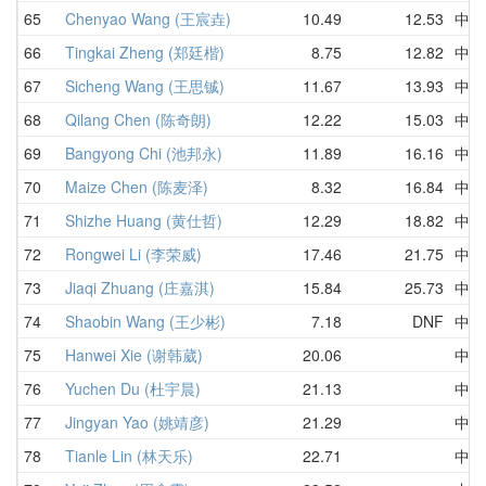
65
Chenyao Wang (王宸垚)
10.49
12.53
中国
66
Tingkai Zheng (郑廷楷)
8.75
12.82
中国
67
Sicheng Wang (王思铖)
11.67
13.93
中国
68
Qilang Chen (陈奇朗)
12.22
15.03
中国
69
Bangyong Chi (池邦永)
11.89
16.16
中国
70
Maize Chen (陈麦泽)
8.32
16.84
中国
71
Shizhe Huang (黄仕哲)
12.29
18.82
中国
72
Rongwei Li (李荣威)
17.46
21.75
中国
73
Jiaqi Zhuang (庄嘉淇)
15.84
25.73
中国
74
Shaobin Wang (王少彬)
7.18
DNF
中国
75
Hanwei Xie (谢韩葳)
20.06
中国
76
Yuchen Du (杜宇晨)
21.13
中国
77
Jingyan Yao (姚靖彦)
21.29
中国
78
Tianle Lin (林天乐)
22.71
中国