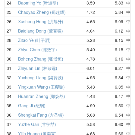
24
Daoming Ye (叶道明)
3.59
5.83
中国
25
Chaoyao Zheng (郑超耀)
4.72
5.84
中国
26
Xusheng Hong (洪旭升)
4.65
6.09
中国
27
Baiqiang Dong (董百强)
4.04
6.12
中国
28
Zitao Ye (叶子滔)
5.28
6.15
中国
29
Zhiyu Chen (陈致宇)
5.40
6.15
中国
30
Boheng Zhang (张博恒)
4.78
6.16
中国
31
Zhiyuan Lin (林致远)
6.01
6.27
中国
32
Yucheng Liang (梁育诚)
4.95
6.34
中国
33
Yingxuan Wang (王樱璇)
5.43
6.35
中国
34
Huanran Zheng (郑焕然)
4.43
6.47
中国
35
Gang Ji (纪纲)
4.90
6.50
中国
36
Shengkai Fang (方圣锴)
5.08
6.54
中国
37
Yuzhe Gan (甘宇喆)
5.58
6.60
中国
38
Yilin Huang (黄奕霖)
4.68
6.66
中国