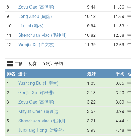
8
Zeyu Gao (高泽宇)
9.44
11.36
中国
9
Long Zhou (周隆)
10.12
11.69
中国
10
Lin Lai (赖林)
9.94
11.83
中国
11
Shenchuan Mao (毛神川)
10.82
12.58
中国
12
Wenjie Xu (许文杰)
11.39
12.69
中国
二阶 初赛 五次计平均
排名
选手
最好
平均
地区
1
Yusheng Du (杜宇生)
1.89
3.05
中国
2
Genjin Xu (许根进)
2.13
3.20
中国
3
Zeyu Gao (高泽宇)
3.22
3.69
中国
4
Xinyun Chen (陈新运)
3.57
3.99
中国
5
Shenchuan Mao (毛神川)
3.21
4.44
中国
6
Junxiang Hong (洪骏翔)
3.93
4.48
中国