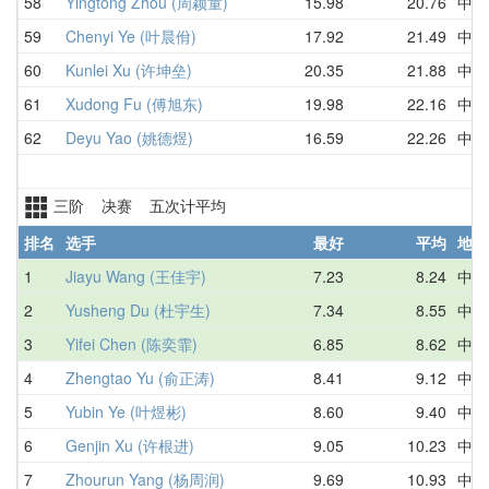
58
Yingtong Zhou (周颖童)
15.98
20.76
中国
59
Chenyi Ye (叶晨佾)
17.92
21.49
中国
60
Kunlei Xu (许坤垒)
20.35
21.88
中国
61
Xudong Fu (傅旭东)
19.98
22.16
中国
62
Deyu Yao (姚德煜)
16.59
22.26
中国
三阶 决赛 五次计平均
排名
选手
最好
平均
地区
1
Jiayu Wang (王佳宇)
7.23
8.24
中国
2
Yusheng Du (杜宇生)
7.34
8.55
中国
3
Yifei Chen (陈奕霏)
6.85
8.62
中国
4
Zhengtao Yu (俞正涛)
8.41
9.12
中国
5
Yubin Ye (叶煜彬)
8.60
9.40
中国
6
Genjin Xu (许根进)
9.05
10.23
中国
7
Zhourun Yang (杨周润)
9.69
10.93
中国