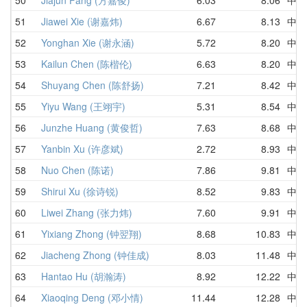
51
Jiawei Xie (谢嘉炜)
6.67
8.13
中国
52
Yonghan Xie (谢永涵)
5.72
8.20
中国
53
Kailun Chen (陈楷伦)
6.63
8.20
中国
54
Shuyang Chen (陈舒扬)
7.21
8.42
中国
55
Yiyu Wang (王翊宇)
5.31
8.54
中国
56
Junzhe Huang (黄俊哲)
7.63
8.68
中国
57
Yanbin Xu (许彦斌)
2.72
8.93
中国
58
Nuo Chen (陈诺)
7.86
9.81
中国
59
Shirui Xu (徐诗锐)
8.52
9.83
中国
60
Liwei Zhang (张力炜)
7.60
9.91
中国
61
Yixiang Zhong (钟翌翔)
8.68
10.83
中国
62
Jiacheng Zhong (钟佳成)
8.03
11.48
中国
63
Hantao Hu (胡瀚涛)
8.92
12.22
中国
64
Xiaoqing Deng (邓小情)
11.44
12.28
中国