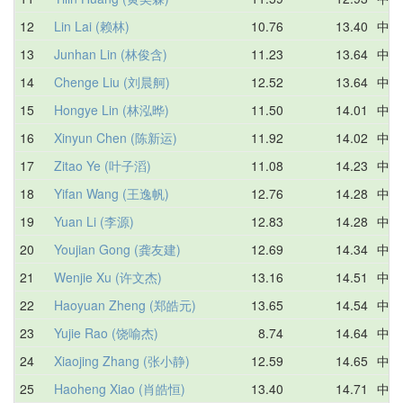
12
Lin Lai (赖林)
10.76
13.40
中国
13
Junhan Lin (林俊含)
11.23
13.64
中国
14
Chenge Liu (刘晨舸)
12.52
13.64
中国
15
Hongye Lin (林泓晔)
11.50
14.01
中国
16
Xinyun Chen (陈新运)
11.92
14.02
中国
17
Zitao Ye (叶子滔)
11.08
14.23
中国
18
Yifan Wang (王逸帆)
12.76
14.28
中国
19
Yuan Li (李源)
12.83
14.28
中国
20
Youjian Gong (龚友建)
12.69
14.34
中国
21
Wenjie Xu (许文杰)
13.16
14.51
中国
22
Haoyuan Zheng (郑皓元)
13.65
14.54
中国
23
Yujie Rao (饶喻杰)
8.74
14.64
中国
24
Xiaojing Zhang (张小静)
12.59
14.65
中国
25
Haoheng Xiao (肖皓恒)
13.40
14.71
中国