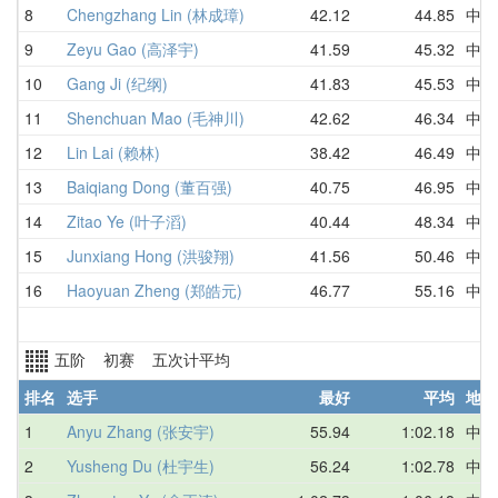
8
Chengzhang Lin (林成璋)
42.12
44.85
中国
9
Zeyu Gao (高泽宇)
41.59
45.32
中国
10
Gang Ji (纪纲)
41.83
45.53
中国
11
Shenchuan Mao (毛神川)
42.62
46.34
中国
12
Lin Lai (赖林)
38.42
46.49
中国
13
Baiqiang Dong (董百强)
40.75
46.95
中国
14
Zitao Ye (叶子滔)
40.44
48.34
中国
15
Junxiang Hong (洪骏翔)
41.56
50.46
中国
16
Haoyuan Zheng (郑皓元)
46.77
55.16
中国
五阶 初赛 五次计平均
排名
选手
最好
平均
地区
1
Anyu Zhang (张安宇)
55.94
1:02.18
中国
2
Yusheng Du (杜宇生)
56.24
1:02.78
中国