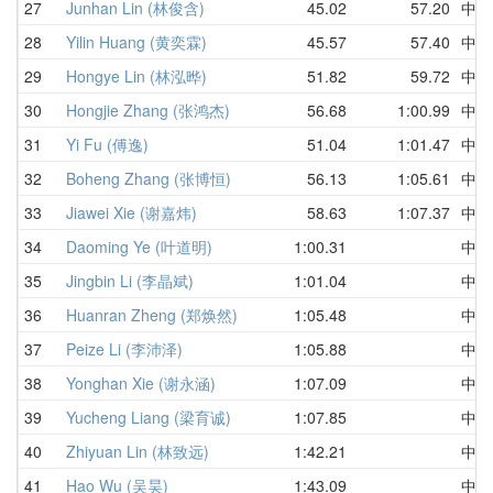
27
Junhan Lin (林俊含)
45.02
57.20
中国
28
Yilin Huang (黄奕霖)
45.57
57.40
中国
29
Hongye Lin (林泓晔)
51.82
59.72
中国
30
Hongjie Zhang (张鸿杰)
56.68
1:00.99
中国
31
Yi Fu (傅逸)
51.04
1:01.47
中国
32
Boheng Zhang (张博恒)
56.13
1:05.61
中国
33
Jiawei Xie (谢嘉炜)
58.63
1:07.37
中国
34
Daoming Ye (叶道明)
1:00.31
中国
35
Jingbin Li (李晶斌)
1:01.04
中国
36
Huanran Zheng (郑焕然)
1:05.48
中国
37
Peize Li (李沛泽)
1:05.88
中国
38
Yonghan Xie (谢永涵)
1:07.09
中国
39
Yucheng Liang (梁育诚)
1:07.85
中国
40
Zhiyuan Lin (林致远)
1:42.21
中国
41
Hao Wu (吴昊)
1:43.09
中国