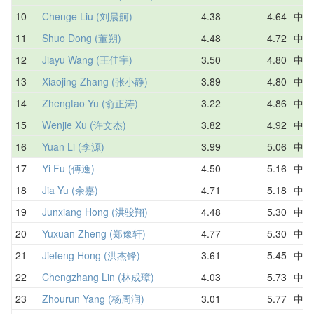
10
Chenge Liu (刘晨舸)
4.38
4.64
中国
11
Shuo Dong (董朔)
4.48
4.72
中国
12
Jiayu Wang (王佳宇)
3.50
4.80
中国
13
Xiaojing Zhang (张小静)
3.89
4.80
中国
14
Zhengtao Yu (俞正涛)
3.22
4.86
中国
15
Wenjie Xu (许文杰)
3.82
4.92
中国
16
Yuan Li (李源)
3.99
5.06
中国
17
Yi Fu (傅逸)
4.50
5.16
中国
18
Jia Yu (余嘉)
4.71
5.18
中国
19
Junxiang Hong (洪骏翔)
4.48
5.30
中国
20
Yuxuan Zheng (郑豫轩)
4.77
5.30
中国
21
Jiefeng Hong (洪杰锋)
3.61
5.45
中国
22
Chengzhang Lin (林成璋)
4.03
5.73
中国
23
Zhourun Yang (杨周润)
3.01
5.77
中国