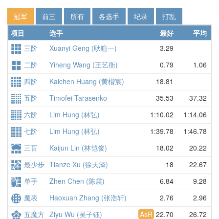
冠军
前三
所有
各选手
纪录
打乱
项目
选手
最好
平均
地
三阶
Xuanyi Geng (耿暄一)
3.29
中
二阶
Yiheng Wang (王艺衡)
0.79
1.06
中
四阶
Kaichen Huang (黄楷宸)
18.81
中
五阶
Timofei Tarasenko
35.53
37.32
俄
六阶
Lim Hung (林弘)
1:10.02
1:14.06
马
七阶
Lim Hung (林弘)
1:39.78
1:46.78
马
三盲
Kaijun Lin (林恺俊)
18.02
20.22
中
最少步
Tianze Xu (徐天泽)
18
22.67
中
单手
Zhen Chen (陈震)
6.84
9.28
中
魔表
Haoxuan Zhang (张浩轩)
2.76
2.96
中
五魔方
Ziyu Wu (吴子钰)
AsR
22.70
26.72
中