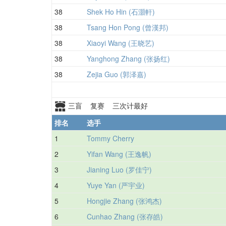
38
Shek Ho Hin (石灝軒)
38
Tsang Hon Pong (曾漢邦)
38
Xiaoyi Wang (王晓艺)
38
Yanghong Zhang (张扬红)
38
Zejia Guo (郭泽嘉)
三盲 复赛 三次计最好
排名
选手
1
Tommy Cherry
2
Yifan Wang (王逸帆)
3
Jianing Luo (罗佳宁)
4
Yuye Yan (严宇业)
5
Hongjie Zhang (张鸿杰)
6
Cunhao Zhang (张存皓)