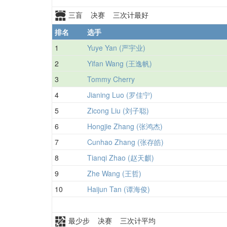
三盲 决赛 三次计最好
排名
选手
1
Yuye Yan (严宇业)
2
Yifan Wang (王逸帆)
3
Tommy Cherry
4
Jianing Luo (罗佳宁)
5
Zicong Liu (刘子聪)
6
Hongjie Zhang (张鸿杰)
7
Cunhao Zhang (张存皓)
8
Tianqi Zhao (赵天麒)
9
Zhe Wang (王哲)
10
Haijun Tan (谭海俊)
最少步 决赛 三次计平均