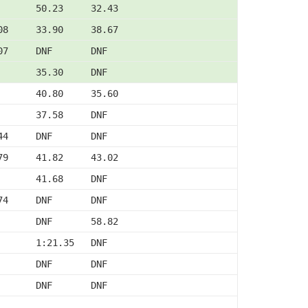
       50.23     32.43
08     33.90     38.67
07     DNF       DNF
       35.30     DNF
       40.80     35.60
       37.58     DNF
44     DNF       DNF
79     41.82     43.02
       41.68     DNF
74     DNF       DNF
       DNF       58.82
       1:21.35   DNF
       DNF       DNF
       DNF       DNF