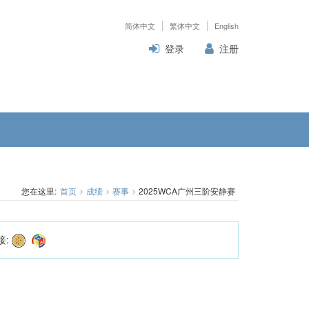
简体中文
繁体中文
English
登录
注册
您在这里:
首页
成绩
赛事
2025WCA广州三阶安静赛
接: