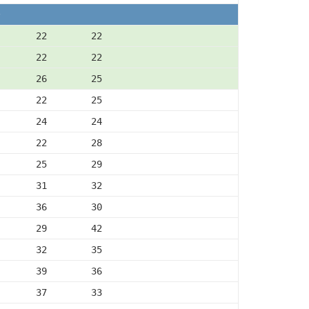
       22        22
       22        22
       26        25
       22        25
       24        24
       22        28
       25        29
       31        32
       36        30
       29        42
       32        35
       39        36
       37        33