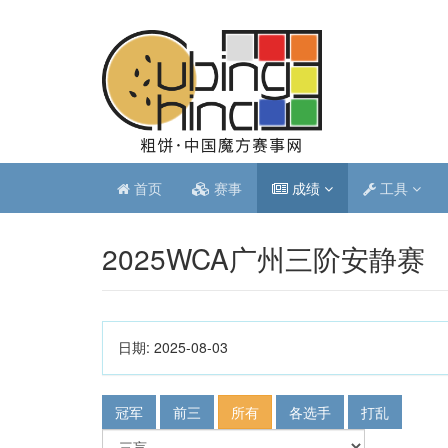
首页
赛事
成绩
工具
2025WCA广州三阶安静赛
日期:
2025-08-03
冠军
前三
所有
各选手
打乱