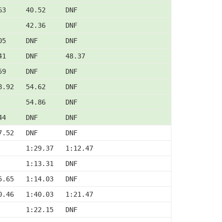
63     40.52     DNF
       42.36     DNF
05     DNF       DNF
41     DNF       48.37
59     DNF       DNF
8.92   54.62     DNF
       54.86     DNF
44     DNF       DNF
7.52   DNF       DNF
       1:29.37   1:12.47
       1:13.31   DNF
5.65   1:14.03   DNF
0.46   1:40.03   1:21.47
       1:22.15   DNF