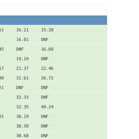
51     16.21     15.28
       16.01     DNF
45     DNF       16.60
       19.19     DNF
17     21.37     22.46
80     31.61     26.72
21     DNF       DNF
       32.33     DNF
       32.35     40.24
01     38.19     DNF
       38.58     DNF
       38.68     DNF