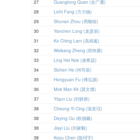
27
Guangtong Quan (全广通)
28
Lichi Fang (方力驰)
29
Shunan Zhou (周顺铵)
30
Yanchen Long (龙彦辰)
31
Ko Ching Lam (高靖嵐)
32
Weikang Zheng (郑炜康)
33
Ling Hei Nok (凌希諾)
34
Sichen He (何司宸)
35
Hongyuan Fu (傅泓源)
36
Mok Man Kit (莫文傑)
37
Yiqun Liu (刘轶群)
38
Cheung Yi Cing (張意珵)
38
Deying Ou (欧德颖)
38
Jiayi Liu (刘家毅)
38
Keyu Chen (陈珂宇)