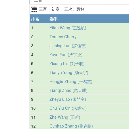
三盲 初赛 三次计最好
排名
选手
1
Yifan Wang (王逸帆)
2
Tommy Cherry
3
Jianing Luo (罗佳宁)
4
Yuye Yan (严宇业)
5
Zicong Liu (刘子聪)
6
Tianyu Yang (杨天宇)
7
Hongjie Zhang (张鸿杰)
8
Tianqi Zhao (赵天麒)
9
Zheyu Liao (廖喆宇)
10
Chu Yiu On (朱耀安)
11
Zhe Wang (王哲)
12
Cunhao Zhang (张存皓)