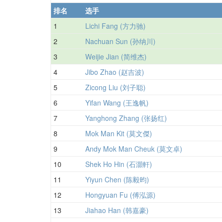
排名
选手
1
Lichi Fang (方力驰)
2
Nachuan Sun (孙纳川)
3
Weijie Jian (简维杰)
4
Jibo Zhao (赵吉波)
5
Zicong Liu (刘子聪)
6
Yifan Wang (王逸帆)
7
Yanghong Zhang (张扬红)
8
Mok Man Kit (莫文傑)
9
Andy Mok Man Cheuk (莫文卓)
10
Shek Ho Hin (石灝軒)
11
Yiyun Chen (陈毅昀)
12
Hongyuan Fu (傅泓源)
13
Jiahao Han (韩嘉豪)