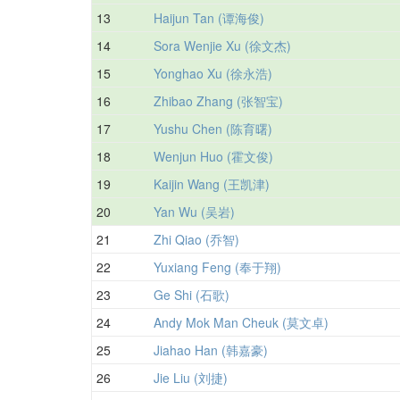
13
Haijun Tan (谭海俊)
14
Sora Wenjie Xu (徐文杰)
15
Yonghao Xu (徐永浩)
16
Zhibao Zhang (张智宝)
17
Yushu Chen (陈育曙)
18
Wenjun Huo (霍文俊)
19
Kaijin Wang (王凯津)
20
Yan Wu (吴岩)
21
Zhi Qiao (乔智)
22
Yuxiang Feng (奉于翔)
23
Ge Shi (石歌)
24
Andy Mok Man Cheuk (莫文卓)
25
Jiahao Han (韩嘉豪)
26
Jie Liu (刘捷)