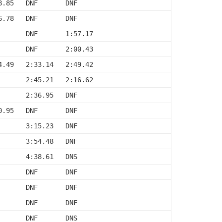
8.85   DNF       DNF
6.78   DNF       DNF
       DNF       1:57.17
       DNF       2:00.43
4.49   2:33.14   2:49.42
       2:45.21   2:16.62
       2:36.95   DNF
0.95   DNF       DNF
       3:15.23   DNF
       3:54.48   DNF
       4:38.61   DNS
       DNF       DNF
       DNF       DNF
       DNF       DNF
       DNF       DNS