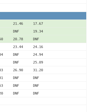
       21.46     17.67
       DNF       19.34
50     20.78     DNF
       23.44     24.16
04     DNF       24.94
       DNF       25.09
03     26.90     31.20
31     DNF       DNF
53     DNF       DNF
20     DNF       DNF