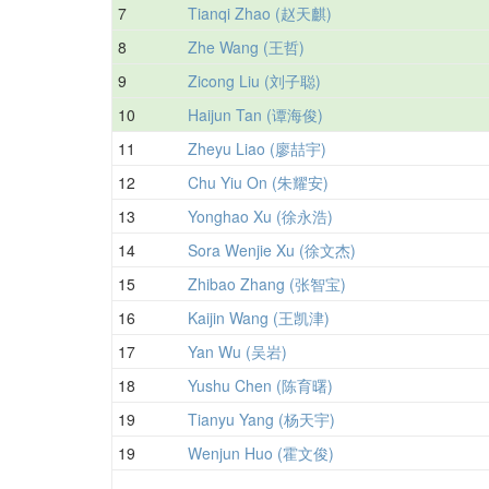
7
Tianqi Zhao (赵天麒)
8
Zhe Wang (王哲)
9
Zicong Liu (刘子聪)
10
Haijun Tan (谭海俊)
11
Zheyu Liao (廖喆宇)
12
Chu Yiu On (朱耀安)
13
Yonghao Xu (徐永浩)
14
Sora Wenjie Xu (徐文杰)
15
Zhibao Zhang (张智宝)
16
Kaijin Wang (王凯津)
17
Yan Wu (吴岩)
18
Yushu Chen (陈育曙)
19
Tianyu Yang (杨天宇)
19
Wenjun Huo (霍文俊)