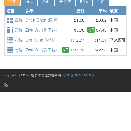
冠军
前三
所有
各选手
纪录
打乱
项目
选手
最好
平均
地区
四阶
Chen Chen (陈晨)
21.68
23.82
中国
五阶
Ziyu Wu (吴子钰)
35.78
NR
37.43
中国
六阶
Lim Hung (林弘)
1:12.77
1:14.31
马来西亚
七阶
Ziyu Wu (吴子钰)
NR
1:33.72
1:42.98
中国
Copyright @ 2026 粗饼·中国魔方赛事网
京ICP备2021016168号