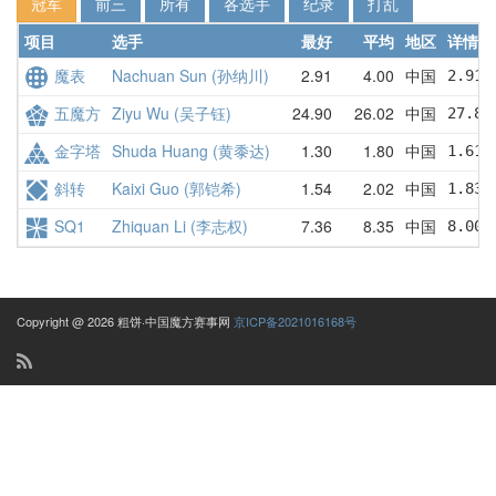
冠军
前三
所有
各选手
纪录
打乱
项目
选手
最好
平均
地区
详情
魔表
Nachuan Sun (孙纳川)
2.91
4.00
中国
2.91 
五魔方
Ziyu Wu (吴子钰)
24.90
26.02
中国
27.80
金字塔
Shuda Huang (黄黍达)
1.30
1.80
中国
1.61 
斜转
Kaixi Guo (郭铠希)
1.54
2.02
中国
1.83 
SQ1
Zhiquan Li (李志权)
7.36
8.35
中国
8.00 
Copyright @ 2026 粗饼·中国魔方赛事网
京ICP备2021016168号