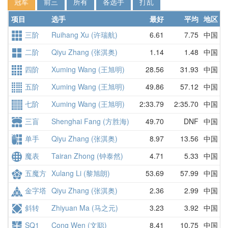
冠军
前三
所有
各选手
打乱
项目
选手
最好
平均
地区
三阶
Ruihang Xu (许瑞航)
6.61
7.75
中国
7
二阶
Qiyu Zhang (张淇奥)
1.14
1.48
中国
1
四阶
Xuming Wang (王旭明)
28.56
31.93
中国
3
五阶
Xuming Wang (王旭明)
49.86
57.12
中国
5
七阶
Xuming Wang (王旭明)
2:33.79
2:35.70
中国
2
三盲
Shenghai Fang (方胜海)
49.70
DNF
中国
D
单手
Qiyu Zhang (张淇奥)
8.97
13.56
中国
1
魔表
Tairan Zhong (钟泰然)
4.71
5.33
中国
4
五魔方
Xulang Li (黎旭朗)
53.69
57.99
中国
5
金字塔
Qiyu Zhang (张淇奥)
2.36
2.99
中国
2
斜转
Zhiyuan Ma (马之元)
3.23
3.92
中国
3
SQ1
Cong Wen (文聪)
8.41
10.75
中国
1