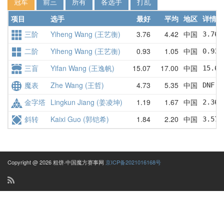
冠军
前三
所有
各选手
打乱
项目
选手
最好
平均
地区
详情
三阶
Yiheng Wang (王艺衡)
3.76
4.42
中国
3.76 
二阶
Yiheng Wang (王艺衡)
0.93
1.05
中国
0.93 
三盲
Yifan Wang (王逸帆)
15.07
17.00
中国
15.62
魔表
Zhe Wang (王哲)
4.73
5.35
中国
DNF  
金字塔
Lingkun Jiang (姜凌坤)
1.19
1.67
中国
2.36 
斜转
Kaixi Guo (郭铠希)
1.84
2.20
中国
3.57 
Copyright @ 2026 粗饼·中国魔方赛事网
京ICP备2021016168号