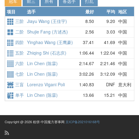
冠军
前三
所有
各选手
打乱
项目
选手
最好
平均
地区
详
三阶
Jiayu Wang (王佳宇)
8.50
9.20
中国
8
二阶
Shujie Fang (方述杰)
2.56
3.03
中国
3
四阶
Yinghao Wang (王鹰豪)
37.41
41.69
中国
4
五阶
Zhiqing Shi (石志庆)
1:06.44
1:22.04
中国
1
六阶
Lin Chen (陈霖)
2:14.67
2:21.46
中国
2
七阶
Lin Chen (陈霖)
3:02.26
3:12.09
中国
3
三盲
Lorenzo Vigani Poli
1:40.83
DNF
意大利
1
单手
Lin Chen (陈霖)
13.66
15.21
中国
1
Copyright @ 2026 粗饼·中国魔方赛事网
京ICP备2021016168号