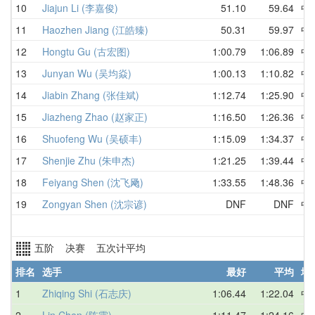
10
Jiajun Li (李嘉俊)
51.10
59.64
中
11
Haozhen Jiang (江皓臻)
50.31
59.97
中
12
Hongtu Gu (古宏图)
1:00.79
1:06.89
中
13
Junyan Wu (吴均焱)
1:00.13
1:10.82
中
14
Jiabin Zhang (张佳斌)
1:12.74
1:25.90
中
15
Jiazheng Zhao (赵家正)
1:16.50
1:26.36
中
16
Shuofeng Wu (吴硕丰)
1:15.09
1:34.37
中
17
Shenjie Zhu (朱申杰)
1:21.25
1:39.44
中
18
Feiyang Shen (沈飞飏)
1:33.55
1:48.36
中
19
Zongyan Shen (沈宗谚)
DNF
DNF
中
五阶 决赛 五次计平均
排名
选手
最好
平均
地
1
Zhiqing Shi (石志庆)
1:06.44
1:22.04
中
2
Lin Chen (陈霖)
1:11.47
1:24.16
中