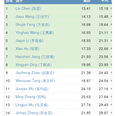
排名
选手
最好
平均
地
1
Lin Chen (陈霖)
13.41
15.18
中
2
Jiayu Wang (王佳宇)
14.13
15.48
中
3
Shujie Fang (方述杰)
16.68
18.64
中
4
Yinghao Wang (王鹰豪)
16.93
21.11
中
5
Jiajun Li (李嘉俊)
18.93
21.31
中
6
Xiao Hu (胡霄)
17.33
22.66
中
7
Haozhen Jiang (江皓臻)
21.93
23.56
中
8
Xingyan Ding (丁醒炎)
19.95
23.99
中
9
Jiazheng Zhao (赵家正)
21.38
24.45
中
10
Wenxuan Tang (唐文轩)
18.97
24.54
中
11
Junyan Wu (吴均焱)
24.10
27.16
中
12
Ming Zheng (郑鸣)
25.63
27.84
中
13
Lingjun Wu (伍灵俊)
27.74
28.45
中
14
Jinhao Zheng (郑金昊)
21.85
28.97
中