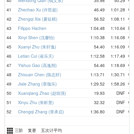
40
Wendong Qian (钱文东)
35.98
50.29
中
41
Zhechao Xu (许哲超)
46.49
1:01.28
中
42
Zhengqi Xia (夏钲棋)
56.52
1:08.11
中
43
Filippo Hachen
1:04.48
1:10.64
瑞
44
Xinyi Shen (沈馨怡)
1:10.38
1:16.08
中
45
Xuanyi Zhu (朱轩逸)
54.40
1:16.09
中
46
Letian Cui (崔乐天)
1:12.58
1:17.49
中
47
Yishuo Gao (高逸朔)
54.46
1:18.69
中
48
Zhixuan Chen (陈志轩)
1:13.71
1:30.71
中
49
Jiale Zhang (章珈乐)
1:29.52
1:58.26
中
50
Xuanqiang Zhao (赵炫强)
19.93
DNF
中
51
Xinyu Zhu (朱昕昱)
32.32
DNF
中
52
Chengqi Zhang (章承启)
1:36.80
DNF
中
三阶 复赛 五次计平均