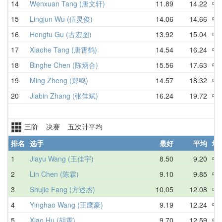
14
Wenxuan Tang (唐文轩)
11.89
14.22
中
15
Lingjun Wu (伍灵俊)
14.06
14.66
中
16
Hongtu Gu (古宏图)
13.92
15.04
中
17
Xiaohe Tang (唐霄鹤)
14.54
16.24
中
18
Binghe Chen (陈炳合)
15.56
17.63
中
19
Ming Zheng (郑鸣)
14.57
18.32
中
20
Jiabin Zhang (张佳斌)
16.24
19.72
中
三阶 决赛 五次计平均
排名
选手
最好
平均
地
1
Jiayu Wang (王佳宇)
8.50
9.20
中
2
Lin Chen (陈霖)
9.10
9.85
中
3
Shujie Fang (方述杰)
10.05
12.08
中
4
Yinghao Wang (王鹰豪)
9.19
12.24
中
5
Xiao Hu (胡霄)
9.70
12.59
中