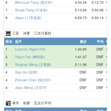
6
Wenxuan Tang (唐文轩)
4:54.24
5:12.70
中
7
Shujie Fang (方述杰)
5:13.64
5:50.99
中
8
Jiajun Li (李嘉俊)
6:29.73
6:50.14
中
三盲 决赛 三次计最好
排名
选手
最好
平均
地
1
Lorenzo Vigani Poli
1:40.83
DNF
意
2
Yiqun Fan (樊轶群)
1:41.07
DNF
中
3
Yinghao Wang (王鹰豪)
2:11.96
DNF
中
4
Xiao Hu (胡霄)
DNF
DNF
中
4
Zhixuan Chen (陈志轩)
DNF
DNF
中
4
Jiayu Wang (王佳宇)
DNF
DNF
中
单手 初赛 五次计平均