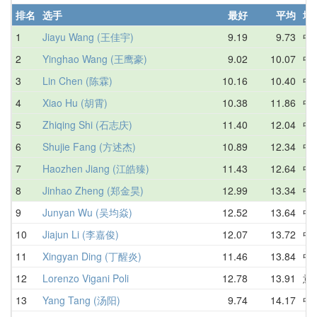
排名
选手
最好
平均
地
1
Jiayu Wang (王佳宇)
9.19
9.73
中
2
Yinghao Wang (王鹰豪)
9.02
10.07
中
3
Lin Chen (陈霖)
10.16
10.40
中
4
Xiao Hu (胡霄)
10.38
11.86
中
5
Zhiqing Shi (石志庆)
11.40
12.04
中
6
Shujie Fang (方述杰)
10.89
12.34
中
7
Haozhen Jiang (江皓臻)
11.43
12.64
中
8
Jinhao Zheng (郑金昊)
12.99
13.34
中
9
Junyan Wu (吴均焱)
12.52
13.64
中
10
Jiajun Li (李嘉俊)
12.07
13.72
中
11
Xingyan Ding (丁醒炎)
11.46
13.84
中
12
Lorenzo Vigani Poli
12.78
13.91
意
13
Yang Tang (汤阳)
9.74
14.17
中