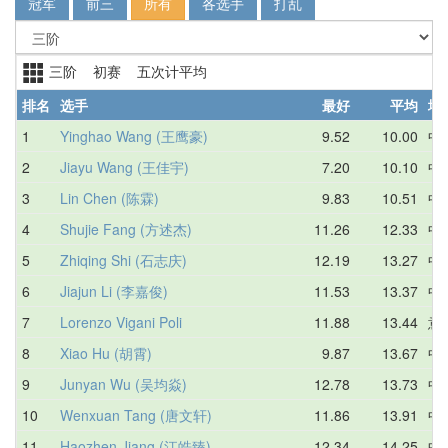
冠军
前三
所有
各选手
打乱
三阶 初赛 五次计平均
排名
选手
最好
平均
地
1
Yinghao Wang (王鹰豪)
9.52
10.00
中
2
Jiayu Wang (王佳宇)
7.20
10.10
中
3
Lin Chen (陈霖)
9.83
10.51
中
4
Shujie Fang (方述杰)
11.26
12.33
中
5
Zhiqing Shi (石志庆)
12.19
13.27
中
6
Jiajun Li (李嘉俊)
11.53
13.37
中
7
Lorenzo Vigani Poli
11.88
13.44
意
8
Xiao Hu (胡霄)
9.87
13.67
中
9
Junyan Wu (吴均焱)
12.78
13.73
中
10
Wenxuan Tang (唐文轩)
11.86
13.91
中
11
Haozhen Jiang (江皓臻)
12.34
14.25
中