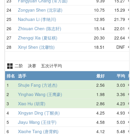
23
Fangyuan Chang (常方圆)
9.39
15.27
中
24
Zongyan Shen (沈宗谚)
10.75
15.29
中
25
Nachuan Li (李纳川)
12.95
21.79
中
26
Zhixuan Chen (陈志轩)
15.14
22.01
中
27
Zhengqi Xia (夏钲棋)
20.30
22.64
中
28
Xinyi Shen (沈馨怡)
18.51
DNF
中
二阶 决赛 五次计平均
排名
选手
最好
平均
地
1
Shujie Fang (方述杰)
2.56
3.03
中
2
Yinghao Wang (王鹰豪)
1.98
3.36
中
3
Xiao Hu (胡霄)
2.86
4.23
中
4
Xingyan Ding (丁醒炎)
4.25
4.93
中
5
Jiayu Wang (王佳宇)
4.58
5.03
中
6
Xiaohe Tang (唐霄鹤)
4.12
5.48
中