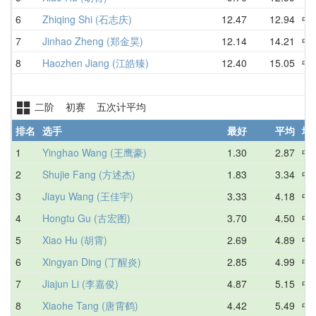
6
Zhiqing Shi (石志庆)
12.47
12.94
中
7
Jinhao Zheng (郑金昊)
12.14
14.21
中
8
Haozhen Jiang (江皓臻)
12.40
15.05
中
二阶 初赛 五次计平均
排名
选手
最好
平均
地
1
Yinghao Wang (王鹰豪)
1.30
2.87
中
2
Shujie Fang (方述杰)
1.83
3.34
中
3
Jiayu Wang (王佳宇)
3.33
4.18
中
4
Hongtu Gu (古宏图)
3.70
4.50
中
5
Xiao Hu (胡霄)
2.69
4.89
中
6
Xingyan Ding (丁醒炎)
2.85
4.99
中
7
Jiajun Li (李嘉俊)
4.87
5.15
中
8
Xiaohe Tang (唐霄鹤)
4.42
5.49
中