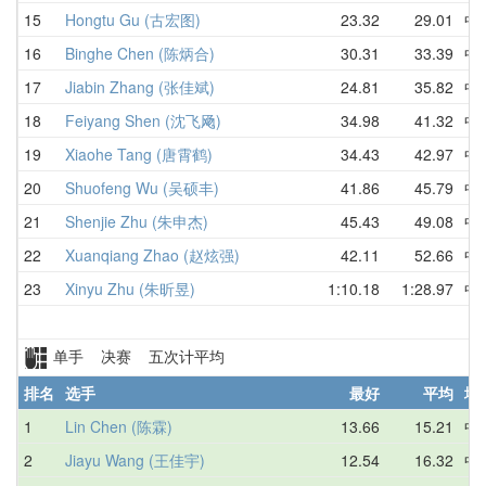
15
Hongtu Gu (古宏图)
23.32
29.01
中
16
Binghe Chen (陈炳合)
30.31
33.39
中
17
Jiabin Zhang (张佳斌)
24.81
35.82
中
18
Feiyang Shen (沈飞飏)
34.98
41.32
中
19
Xiaohe Tang (唐霄鹤)
34.43
42.97
中
20
Shuofeng Wu (吴硕丰)
41.86
45.79
中
21
Shenjie Zhu (朱申杰)
45.43
49.08
中
22
Xuanqiang Zhao (赵炫强)
42.11
52.66
中
23
Xinyu Zhu (朱昕昱)
1:10.18
1:28.97
中
单手 决赛 五次计平均
排名
选手
最好
平均
地
1
Lin Chen (陈霖)
13.66
15.21
中
2
Jiayu Wang (王佳宇)
12.54
16.32
中