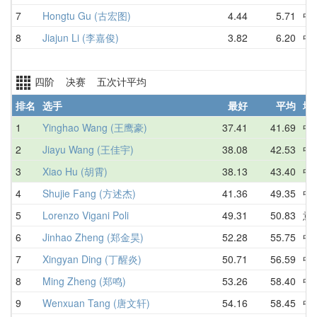
7
Hongtu Gu (古宏图)
4.44
5.71
中
8
Jiajun Li (李嘉俊)
3.82
6.20
中
四阶 决赛 五次计平均
排名
选手
最好
平均
地
1
Yinghao Wang (王鹰豪)
37.41
41.69
中
2
Jiayu Wang (王佳宇)
38.08
42.53
中
3
Xiao Hu (胡霄)
38.13
43.40
中
4
Shujie Fang (方述杰)
41.36
49.35
中
5
Lorenzo Vigani Poli
49.31
50.83
意
6
Jinhao Zheng (郑金昊)
52.28
55.75
中
7
Xingyan Ding (丁醒炎)
50.71
56.59
中
8
Ming Zheng (郑鸣)
53.26
58.40
中
9
Wenxuan Tang (唐文轩)
54.16
58.45
中