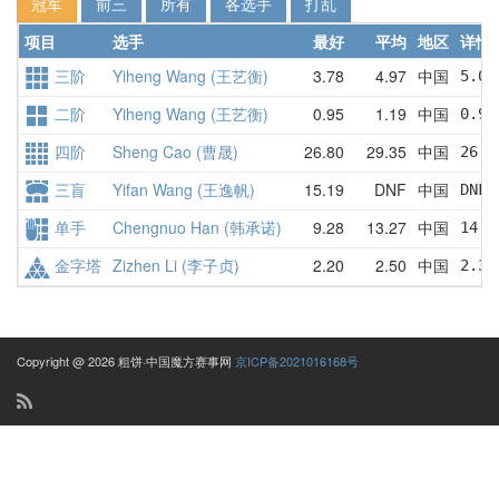
冠军
前三
所有
各选手
打乱
项目
选手
最好
平均
地区
详情
三阶
Yiheng Wang (王艺衡)
3.78
4.97
中国
5.01
二阶
Yiheng Wang (王艺衡)
0.95
1.19
中国
0.95
四阶
Sheng Cao (曹晟)
26.80
29.35
中国
26.8
三盲
Yifan Wang (王逸帆)
15.19
DNF
中国
DNF 
单手
Chengnuo Han (韩承诺)
9.28
13.27
中国
14.3
金字塔
Zizhen Li (李子贞)
2.20
2.50
中国
2.32
Copyright @ 2026 粗饼·中国魔方赛事网
京ICP备2021016168号