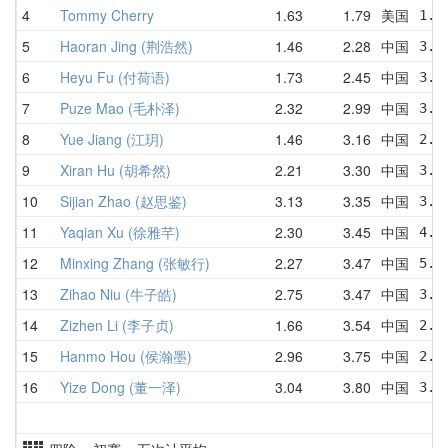
4
Tommy Cherry
1.63
1.79
美国
1.6
5
Haoran Jing (荆浩然)
1.46
2.28
中国
3.2
6
Heyu Fu (付荷语)
1.73
2.45
中国
3.7
7
Puze Mao (毛朴泽)
2.32
2.99
中国
3.0
8
Yue Jiang (江玥)
1.46
3.16
中国
2.8
9
Xiran Hu (胡希然)
2.21
3.30
中国
3.0
10
Sijian Zhao (赵思鉴)
3.13
3.35
中国
3.1
11
Yaqian Xu (徐雅芊)
2.30
3.45
中国
4.8
12
Minxing Zhang (张敏行)
2.27
3.47
中国
5.5
13
Zihao Niu (牛子皓)
2.75
3.47
中国
3.8
14
Zizhen Li (李子贞)
1.66
3.54
中国
2.9
15
Hanmo Hou (侯瀚墨)
2.96
3.75
中国
2.9
16
Yize Dong (董一泽)
3.04
3.80
中国
3.1