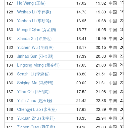
127
He Wang (王赫)
17.02
19.32
中国
17.
128
Weihao Li (李伟豪)
14.73
19.39
中国
19.
129
Yanhao Li (李研澔)
16.95
19.68
中国
23.
130
Mengdi Qiao (乔孟嫡)
15.77
19.95
中国
18.
131
Xianda Xu (许显达)
13.41
19.99
中国
24.
132
Yuchen Wu (吴雨辰)
18.17
20.15
中国
20.
133
Jinhao Sun (孙金灏)
17.39
20.83
中国
22.
134
Lingxing Meng (孟令行)
17.63
21.00
中国
24.
135
Senzhi Li (李森智)
18.80
21.51
中国
21.
136
Shiqing Ma (马诗晴)
20.02
21.61
中国
22.
137
Yitao Qiu (邱怡陶)
17.52
21.98
中国
23.
138
Yujin Zhao (赵玉瑾)
21.42
22.86
中国
23.
139
Chengyi Liao (廖承意)
17.63
22.89
中国
20.
140
Yuxuan Zhu (朱宇轩)
18.35
22.94
中国
18.
141
Zichen Qiao (乔子宸)
19.98
23.03
中国
32.