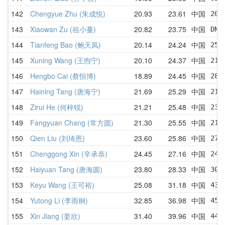
142
Chengyue Zhu (朱成悦)
20.93
23.61
中国
20.
143
Xiaowan Zu (祖小蔓)
20.82
23.75
中国
DNF
144
Tianfeng Bao (鲍天凤)
20.14
24.24
中国
25.
145
Xuning Wang (王煦宁)
20.10
24.37
中国
21.
146
Hengbo Cai (蔡恒博)
18.89
24.45
中国
28.
147
Haining Tang (唐海宁)
21.69
25.29
中国
21.
148
Zirui He (何梓锐)
21.21
25.48
中国
23.
149
Fangyuan Chang (常方圆)
21.30
25.55
中国
21.
150
Qien Liu (刘琦恩)
23.60
25.86
中国
27.
151
Chenggong Xin (辛承恭)
24.45
27.16
中国
24.
152
Haiyuan Tang (唐海圆)
23.80
28.33
中国
30.
153
Keyu Wang (王可裕)
25.08
31.18
中国
43.
154
Yutong Li (李雨桐)
32.85
36.98
中国
45.
155
Xin Jiang (姜欣)
31.40
39.96
中国
44.