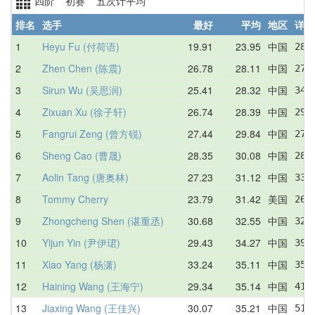
四阶 初赛 五次计平均
排名
选手
最好
平均
地区
详情
1
Heyu Fu (付荷语)
19.91
23.95
中国
28.
2
Zhen Chen (陈震)
26.78
28.11
中国
27.
3
Sirun Wu (吴思润)
25.41
28.32
中国
34.
4
Zixuan Xu (徐子轩)
26.74
28.39
中国
29.
5
Fangrui Zeng (曾方锐)
27.44
29.84
中国
27.
6
Sheng Cao (曹晟)
28.35
30.08
中国
28.
7
Aolin Tang (唐奥林)
27.23
31.12
中国
33.
8
Tommy Cherry
23.79
31.42
美国
26.
9
Zhongcheng Shen (谌重丞)
30.68
32.55
中国
32.
10
Yijun Yin (尹伊珺)
29.43
34.27
中国
39.
11
Xiao Yang (杨潇)
33.24
35.11
中国
35.
12
Haining Wang (王海宁)
29.34
35.14
中国
41.
13
Jiaxing Wang (王佳兴)
30.07
35.21
中国
51.