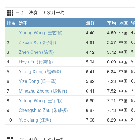
三阶 决赛 五次计平均
排名
选手
最好
平均
地区
详情
1
Yiheng Wang (王艺衡)
4.40
4.59
中国
4.5
2
Zixuan Xu (徐子轩)
4.61
5.57
中国
6.1
3
Zhen Chen (陈震)
4.12
5.72
中国
5.6
4
Heyu Fu (付荷语)
5.94
6.69
中国
5.9
5
Yifeng Xiong (熊毅峰)
6.41
6.84
中国
8.0
6
Yize Dong (董一泽)
5.82
7.23
中国
6.2
7
Mingzhu Zheng (郑名竹)
6.41
7.52
中国
7.8
8
Yutong Wang (王宇彤)
6.60
7.71
中国
8.0
9
Chengshuo Zhu (朱成硕)
6.87
7.73
中国
8.1
10
Yue Jiang (江玥)
7.68
8.29
中国
8.4
二阶 初赛 五次计平均