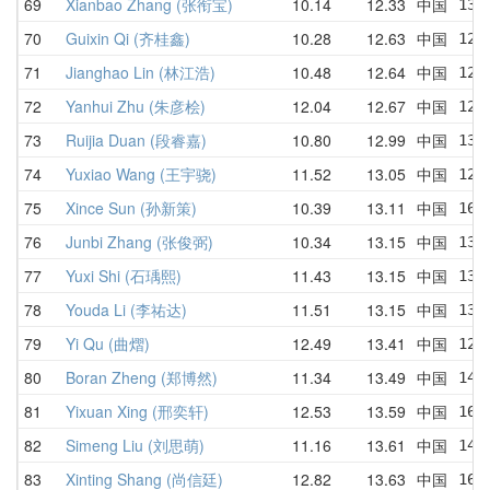
69
Xianbao Zhang (张衔宝)
10.14
12.33
中国
13.
70
Guixin Qi (齐桂鑫)
10.28
12.63
中国
12.
71
Jianghao Lin (林江浩)
10.48
12.64
中国
12.
72
Yanhui Zhu (朱彦桧)
12.04
12.67
中国
12.
73
Ruijia Duan (段睿嘉)
10.80
12.99
中国
13.
74
Yuxiao Wang (王宇骁)
11.52
13.05
中国
12.
75
Xince Sun (孙新策)
10.39
13.11
中国
16.
76
Junbi Zhang (张俊弼)
10.34
13.15
中国
13.
77
Yuxi Shi (石瑀熙)
11.43
13.15
中国
13.
78
Youda Li (李祐达)
11.51
13.15
中国
13.
79
Yi Qu (曲熠)
12.49
13.41
中国
12.
80
Boran Zheng (郑博然)
11.34
13.49
中国
14.
81
Yixuan Xing (邢奕轩)
12.53
13.59
中国
16.
82
Simeng Liu (刘思萌)
11.16
13.61
中国
14.
83
Xinting Shang (尚信廷)
12.82
13.63
中国
16.