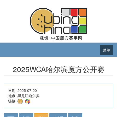
菜单
2025WCA哈尔滨魔方公开赛
日期:
2025-07-20
地点:
黑龙江哈尔滨
链接: