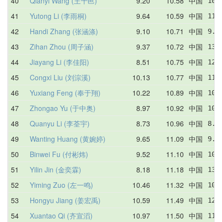
40
Qianyi Wang (王千邑)
9.20
10.58
中国
10.
41
Yutong Li (李雨桐)
9.64
10.59
中国
11.
42
Handi Zhang (张涵涤)
9.10
10.71
中国
9.1
43
Zihan Zhou (周子涵)
9.37
10.72
中国
13.
44
Jiayang Li (李佳阳)
8.51
10.75
中国
12.
45
Congxi Liu (刘淙溪)
10.13
10.77
中国
11.
46
Yuxiang Feng (奉于翔)
10.22
10.89
中国
10.
47
Zhongao Yu (于中奥)
8.97
10.92
中国
10.
48
Quanyu Li (李荃宇)
8.73
10.96
中国
8.7
49
Wanting Huang (黄婉婷)
9.65
11.09
中国
9.6
50
Binwei Fu (付彬炜)
9.52
11.10
中国
10.
51
Yilin Jin (金奕霖)
8.18
11.18
中国
13.
52
Yiming Zuo (左一鸣)
10.46
11.32
中国
10.
53
Hongyu Jiang (姜宏禹)
10.59
11.49
中国
12.
54
Xuantao Qi (齐宣滔)
10.97
11.50
中国
11.