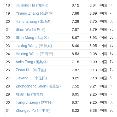
18
Huisong Hu (胡惠淞)
8.12
8.64
中国
9.6
19
Yiheng Zhang (张以恒)
7.68
8.69
中国
7.6
20
Handi Zhang (张涵涤)
7.28
8.75
中国
8.5
21
Sirun Wu (吴思润)
7.87
8.79
中国
7.8
22
Sijun Meng (孟思竣)
8.67
8.93
中国
8.6
23
Jiaxing Wang (王佳兴)
8.40
8.95
中国
8.8
24
Haining Wang (王海宁)
8.53
9.08
中国
8.9
25
Aolin Tang (唐奥林)
7.15
9.09
中国
7.1
26
Zihao Niu (牛子皓)
7.87
9.13
中国
7.8
27
Jiayang Li (李佳阳)
8.25
9.18
中国
8.2
28
Zhongcheng Shen (谌重丞)
7.52
9.21
中国
9.1
29
Xiran Hu (胡希然)
8.05
9.25
中国
8.8
30
Fangrui Zeng (曾方锐)
8.37
9.25
中国
8.9
31
Zhongao Yu (于中奥)
8.22
9.38
中国
9.5