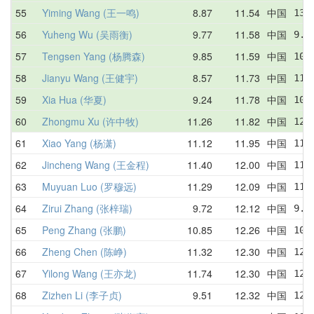
55
Yiming Wang (王一鸣)
8.87
11.54
中国
13.
56
Yuheng Wu (吴雨衡)
9.77
11.58
中国
9.7
57
Tengsen Yang (杨腾森)
9.85
11.59
中国
10.
58
Jianyu Wang (王健宇)
8.57
11.73
中国
11.
59
Xia Hua (华夏)
9.24
11.78
中国
10.
60
Zhongmu Xu (许中牧)
11.26
11.82
中国
12.
61
Xiao Yang (杨潇)
11.12
11.95
中国
11.
62
Jincheng Wang (王金程)
11.40
12.00
中国
11.
63
Muyuan Luo (罗穆远)
11.29
12.09
中国
11.
64
Zirui Zhang (张梓瑞)
9.72
12.12
中国
9.7
65
Peng Zhang (张鹏)
10.85
12.26
中国
10.
66
Zheng Chen (陈峥)
11.32
12.30
中国
12.
67
Yilong Wang (王亦龙)
11.74
12.30
中国
12.
68
Zizhen Li (李子贞)
9.51
12.32
中国
12.