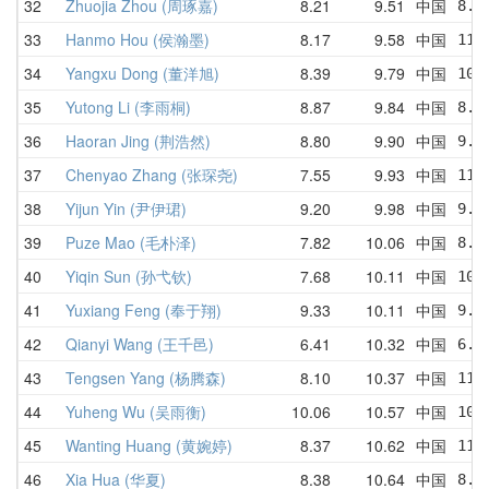
32
Zhuojia Zhou (周琢嘉)
8.21
9.51
中国
8.2
33
Hanmo Hou (侯瀚墨)
8.17
9.58
中国
11.
34
Yangxu Dong (董洋旭)
8.39
9.79
中国
10.
35
Yutong Li (李雨桐)
8.87
9.84
中国
8.8
36
Haoran Jing (荆浩然)
8.80
9.90
中国
9.2
37
Chenyao Zhang (张琛尧)
7.55
9.93
中国
11.
38
Yijun Yin (尹伊珺)
9.20
9.98
中国
9.5
39
Puze Mao (毛朴泽)
7.82
10.06
中国
8.4
40
Yiqin Sun (孙弋钦)
7.68
10.11
中国
10.
41
Yuxiang Feng (奉于翔)
9.33
10.11
中国
9.3
42
Qianyi Wang (王千邑)
6.41
10.32
中国
6.4
43
Tengsen Yang (杨腾森)
8.10
10.37
中国
11.
44
Yuheng Wu (吴雨衡)
10.06
10.57
中国
10.
45
Wanting Huang (黄婉婷)
8.37
10.62
中国
11.
46
Xia Hua (华夏)
8.38
10.64
中国
8.3