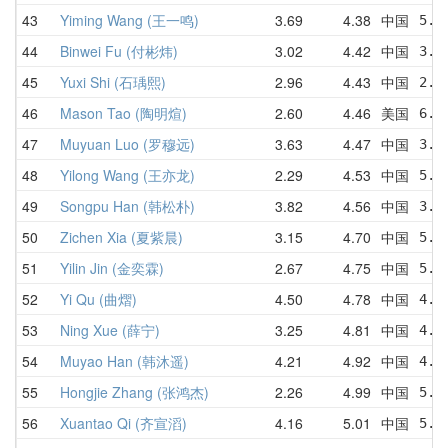
43
Yiming Wang (王一鸣)
3.69
4.38
中国
5.1
44
Binwei Fu (付彬炜)
3.02
4.42
中国
3.5
45
Yuxi Shi (石瑀熙)
2.96
4.43
中国
2.9
46
Mason Tao (陶明煊)
2.60
4.46
美国
6.2
47
Muyuan Luo (罗穆远)
3.63
4.47
中国
3.6
48
Yilong Wang (王亦龙)
2.29
4.53
中国
5.4
49
Songpu Han (韩松朴)
3.82
4.56
中国
3.8
50
Zichen Xia (夏紫晨)
3.15
4.70
中国
5.2
51
Yilin Jin (金奕霖)
2.67
4.75
中国
5.5
52
Yi Qu (曲熠)
4.50
4.78
中国
4.5
53
Ning Xue (薛宁)
3.25
4.81
中国
4.2
54
Muyao Han (韩沐遥)
4.21
4.92
中国
4.2
55
Hongjie Zhang (张鸿杰)
2.26
4.99
中国
5.1
56
Xuantao Qi (齐宣滔)
4.16
5.01
中国
5.1