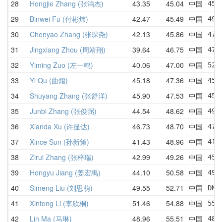
28
Hongjie Zhang (张鸿杰)
43.35
45.04
中国
45.
29
Binwei Fu (付彬炜)
42.47
45.49
中国
49.
30
Chenyao Zhang (张琛尧)
42.13
45.86
中国
47.
31
Jingxiang Zhou (周靖翔)
39.64
46.75
中国
47.
32
Yiming Zuo (左一鸣)
40.06
47.00
中国
52.
33
Yi Qu (曲熠)
45.18
47.36
中国
45.
34
Shuyang Zhang (张舒洋)
45.90
47.53
中国
45.
35
Junbi Zhang (张俊弼)
44.54
48.62
中国
49.
36
Xianda Xu (许显达)
46.73
48.70
中国
47.
37
Xince Sun (孙新策)
41.43
48.96
中国
41.
38
Zirui Zhang (张梓瑞)
42.99
49.26
中国
45.
39
Hongyu Jiang (姜宏禹)
44.10
50.58
中国
49.
40
Simeng Liu (刘思萌)
49.55
52.71
中国
DNF
41
Xintong Li (李欣桐)
51.46
54.88
中国
55.
42
Lin Ma (马琳)
48.96
55.51
中国
48.