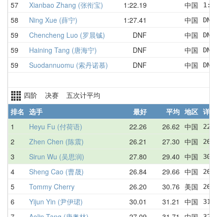
57
Xianbao Zhang (张衔宝)
1:22.19
中国
1:2
58
Ning Xue (薛宁)
1:27.41
中国
DNF
59
Chencheng Luo (罗晨铖)
DNF
中国
DNF
59
Haining Tang (唐海宁)
DNF
中国
DNF
59
Suodannuomu (索丹诺慕)
DNF
中国
DNF
四阶 决赛 五次计平均
排名
选手
最好
平均
地区
详情
1
Heyu Fu (付荷语)
22.26
26.62
中国
22.
2
Zhen Chen (陈震)
26.21
27.30
中国
26.
3
Sirun Wu (吴思润)
27.80
29.40
中国
30.
4
Sheng Cao (曹晟)
26.84
29.66
中国
26.
5
Tommy Cherry
26.20
30.76
美国
26.
6
Yijun Yin (尹伊珺)
30.01
31.21
中国
31.
7
Aolin Tang (唐奥林)
27.09
31.71
中国
32.