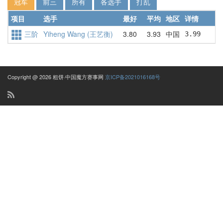
冠军
前三
所有
各选手
打乱
项目
选手
最好
平均
地区
详情
三阶
Yiheng Wang (王艺衡)
3.80
3.93
中国
3.99     
Copyright @ 2026 粗饼·中国魔方赛事网
京ICP备2021016168号