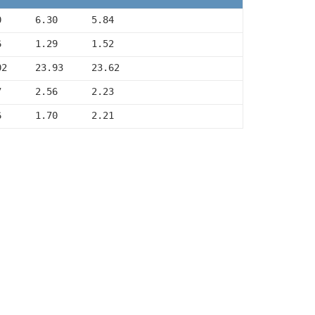
0      6.30      5.84
6      1.29      1.52
02     23.93     23.62
7      2.56      2.23
6      1.70      2.21