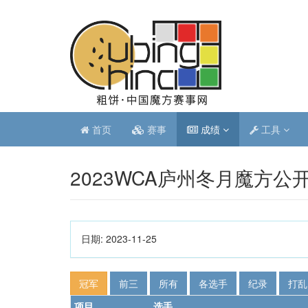
首页
赛事
成绩
工具
2023WCA庐州冬月魔方公
日期:
2023-11-25
冠军
前三
所有
各选手
纪录
打乱
项目
选手