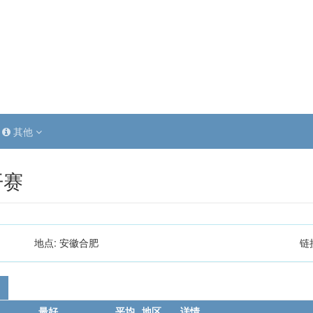
其他
开赛
地点:
安徽合肥
链
最好
平均
地区
详情